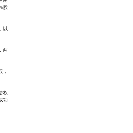
建南
%股
，以
，两
权，
债权
成功