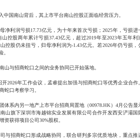
进入中国南山背后，其上市平台南山控股正面临经营压力。
归母净利润亏损17.73亿元，为十年来首次亏损；2025年，亏损进
南山控股两年累计亏损37.43亿元，超过2019年至2023年五年利
控股仍未扭亏，归母净利润为-1.43亿元。若2026年仍亏损，
险。
南山与招商蛇口之间的业务协同已开始落地。
召开2026年工作会议，孟睿提出加强与招商蛇口等优秀企业合作
商蛇口考察学习。
体系内另一地产上市平台招商局置地（00978.HK）4月公告显
国南山旗下深圳市海越锦实业发展有限公司合作开发西安浐灞国
增资获得项目公司30%股权。
公司与招商蛇口形成战略协同，联合研判多宗优质地块，重点推