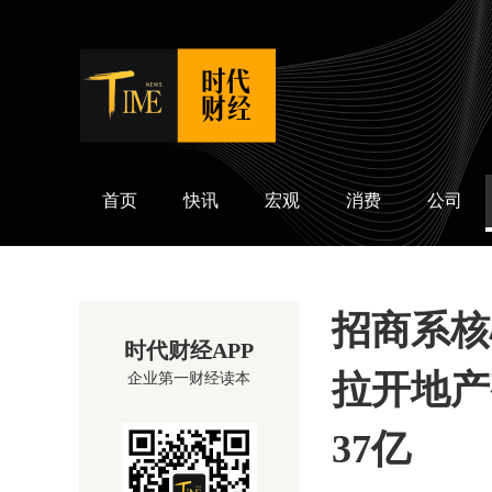
时代财经
首页
快讯
宏观
消费
公司
招商系核
时代财经APP
拉开地产
企业第一财经读本
37亿