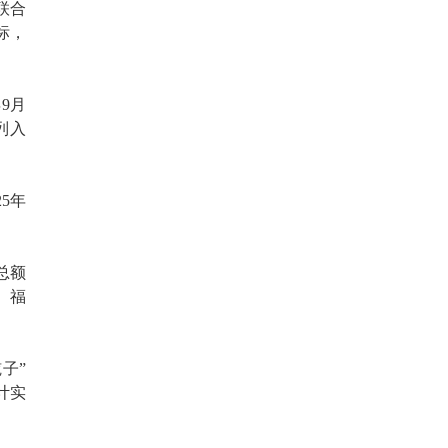
联合
标，
9月
列入
25年
总额
元。福
子”
计实