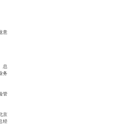
这意
、总
业务
险管
北京
总经