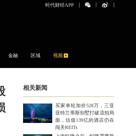
时代财经APP
金融
区域
视频
相关新闻
股
损
买家单轮加价528万，三亚
亚特兰蒂斯别墅打破流拍局
面，估值139亿的酒店仍在
闯关REITs