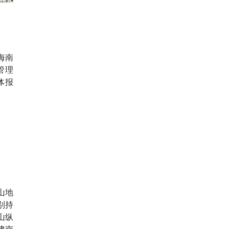
海南
管理
体报
山地
别持
山纵