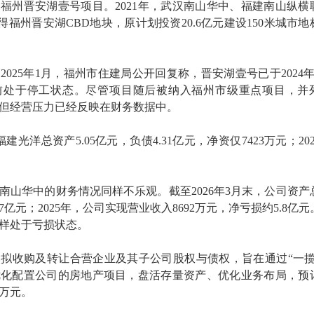
福州晋安湖壹号项目。2021年，武汉南山华中、福建南山纵横
竞得福州晋安湖CBD地块，原计划投资20.6亿元建设150米城市地
025年1月，福州市住建局公开回复称，晋安湖壹号已于2024年
前处于停工状态。尽管项目随后被纳入福州市级重点项目，并
划，但经营压力已经反映在财务数据中。
福建光洋总资产5.05亿元，负债4.31亿元，净资仅7423万元；20
南山华中的财务情况同样不乐观。截至2026年3月末，公司资产
7.37亿元；2025年，公司实现营业收入8692万元，净亏损约5.8亿
同样处于亏损状态。
拟收购及转让合营企业及其子公司股权与债权，旨在通过“一揽
优化配置公司的房地产项目，盘活存量资产、优化业务布局，预
0万元。