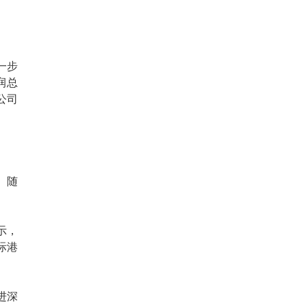
一步
润总
公司
。随
示，
际港
进深