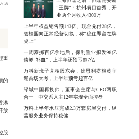
上海恒隆之后，恒隆需要新
07:56
“王牌”：杭州项目首秀，开
业两个月收入4300万
上半年权益销售额143亿、现金兑付28亿，
碧桂园向正常经营切换，称“稳住即留在牌
桌上”
一周豪掷百亿拿地后，保利置业拟发98亿
理重
债券“补血”，上半年还预亏超7亿
万科新班子亮相股东会，徐恩利搭档黄宇
迎首场大考，上半年预亏超百亿
横的
绿城中国再换帅，董事会主席与CEO两职
合一，中交系入主12年实现全面控盘
香港
万科上半年承压完成2.3万套房屋交付，经
开放
营服务业务保持稳健
控股