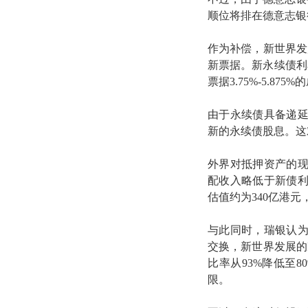
顺位将排在德意志银
作为补偿，新世界发
新票据。新永续债利率
票据3.75%-5.8
由于永续债具备递延
新的永续债股息。这
外界对抵押资产的现
配收入略低于新债利
估值约为340亿港
与此同时，瑞银认
交换，新世界发展的净
比率从93%降低至
限。