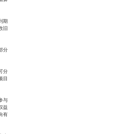
到期
数旧
部分
可分
项目
参与
权益
响有