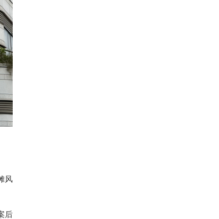
摊风
案后