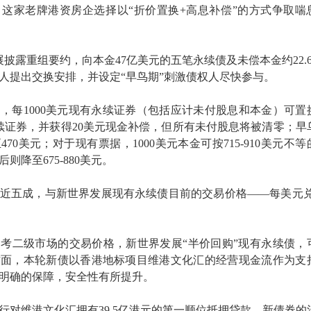
这家老牌港资房企选择以“折价置换+高息补偿”的方式争取喘
展披露重组要约，向本金47亿美元的五笔永续债及未偿本金约22.6
人提出交换安排，并设定“早鸟期”刺激债权人尽快参与。
，每1000美元现有永续证券（包括应计未付股息和本金）可置
永续证券，并获得20美元现金补偿，但所有未付股息将被清零；早
70美元；对于现有票据，1000美元本金可按715-910美元不等
则降至675-880美元。
近五成，与新世界发展现有永续债目前的交易价格——每美元兑4
考二级市场的交易价格，新世界发展“半价回购”现有永续债，
方面，本轮新债以香港地标项目维港文化汇的经营现金流作为支
明确的保障，安全性有所提升。
行对维港文化汇拥有39.5亿港元的第一顺位抵押贷款，新债券的