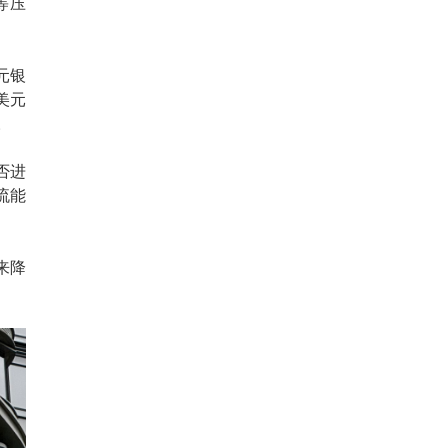
等压
元银
美元
。
否进
流能
来降