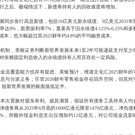
行之后。极端情况下，新债券持有人的回收难度将增加。
展同步发行高息新债，包括16亿美元新永续债、3亿美元2031年
达9%，新票据利率7%，显著高于旧永续债4.125%-6.25%和多
75%的成本，也大幅超过其2025财年约4.8%的平均融资成本。
机制，美银证券判断新世界发展未来1至2年可能递延支付至少
对依赖固定利息收入的永续债持有人而言存在一定风险。
金流覆盖能力也存有疑虑。美银预计，维港文化汇2025财年的
息与分派义务；尽管2026财年零售租金存在回升空间，但其对
元，较新世界发展的账面值低近半。
为本次置换对股东有利。据其测算，假设所有债务工具持有人均
债务将从2025年6月底的1600亿港元降至1470亿港元，净负债
80%，而额外现金利息支出仅增加约12亿港元，对公司现金流影