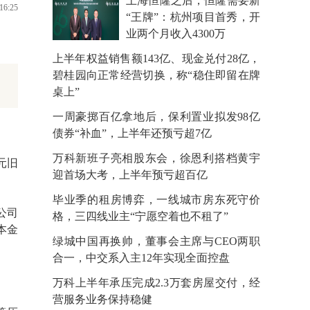
上海恒隆之后，恒隆需要新
16:25
“王牌”：杭州项目首秀，开
业两个月收入4300万
上半年权益销售额143亿、现金兑付28亿，
碧桂园向正常经营切换，称“稳住即留在牌
桌上”
一周豪掷百亿拿地后，保利置业拟发98亿
债券“补血”，上半年还预亏超7亿
万科新班子亮相股东会，徐恩利搭档黄宇
元旧
迎首场大考，上半年预亏超百亿
毕业季的租房博弈，一线城市房东死守价
公司
格，三四线业主“宁愿空着也不租了”
本金
绿城中国再换帅，董事会主席与CEO两职
合一，中交系入主12年实现全面控盘
万科上半年承压完成2.3万套房屋交付，经
营服务业务保持稳健