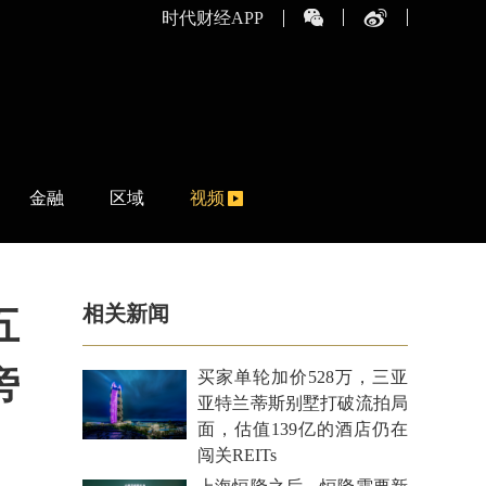
时代财经APP
金融
区域
视频
相关新闻
五
旁
买家单轮加价528万，三亚
亚特兰蒂斯别墅打破流拍局
面，估值139亿的酒店仍在
闯关REITs