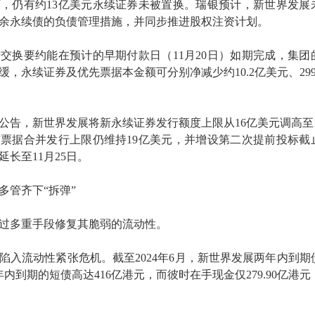
，仍有约13亿美元永续证券未被置换。瑞银预计，新世界发展
余永续债的负债管理措施，并同步推进股权注资计划。
交换要约能在预计的早期付款日（11月20日）如期完成，集团
，永续证券及优先票据本金额可分别净减少约10.2亿美元、299
的公告，新世界发展将新永续证券发行额度上限从16亿美元调高至17
票据合并发行上限仍维持19亿美元，并增设第二次提前投标截
长至11月25日。
多管齐下“拆弹”
过多重手段修复其脆弱的流动性。
展陷入流动性紧张危机。截至2024年6月，新世界发展两年内到期
年内到期的短债高达416亿港元，而彼时在手现金仅279.90亿港元