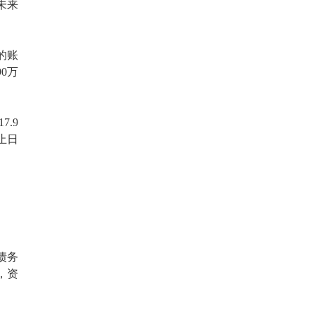
未来
的账
0万
.9
止日
债务
，资