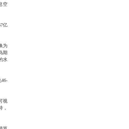
息空
7亿
换为
鸟期
的水
6-
可视
持，
清算