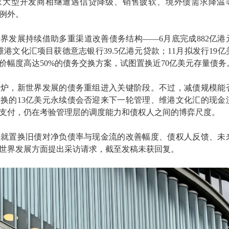
家大型开发商相继遭遇信贷降级、销售疲软、境外债需求降温
例外。
界发展持续借助多重渠道改善债务结构——6月底完成882亿港
港文化汇项目获德意志银行39.5亿港元贷款；11月拟发行19亿
价幅度高达50%的债务交换方案，试图置换近70亿美元存量债务
出炉，新世界发展的债务重组进入关键阶段。不过，减债规模能
换的13亿美元永续债会否迎来下一轮管理、维港文化汇的现金
支付，仍在考验管理层的调度能力和债权人之间的博弈尺度。
财经就置换旧债对净负债率与现金流的改善幅度、债权人反馈、未
世界发展方面提出采访请求，截至发稿未获回复。