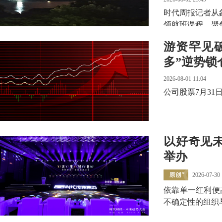
时代周报记者从
领航班课程，聚
游资罕见
多”逆势锁
2026-08-01 11:04
公司股票7月31
以好奇见
举办
2026-07-30 
依靠单一红利便
不确定性的组织