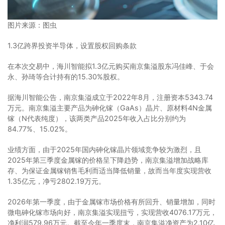
图片来源：图虫
1.3亿跨界投资半导体，设置股权回购条款
在本次交易中，海川智能拟1.3亿元购买南京集溢股东冯佳峰、于会
永、孙琦等合计持有的15.30%股权。
据海川智能公告，南京集溢成立于2022年8月，注册资本5343.74
万元。南京集溢主要产品为砷化镓（GaAs）晶片、原材料4N金属
镓（N代表纯度），该两类产品2025年收入占比分别约为
84.77%、15.02%。
业绩方面，由于2025年国内砷化镓晶片领域竞争较为激烈，且
2025年第三季度金属镓的价格呈下降趋势，南京集溢增加战略库
存、为保证金属镓销售毛利而适当降低销量，故而当年度实现营收
1.35亿元，净亏2802.19万元。
2026年第一季度，由于金属镓市场价格有所回升、销量增加，同时
微电砷化镓市场向好，南京集溢实现扭亏，实现营收4076.17万元，
净利润579.96万元。截至今年一季度末，南京集溢净资产为2.10亿