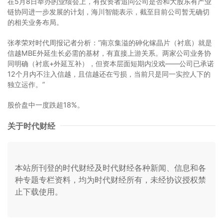
在5月8日举办的业绩会上，有投资者追问公司是否和大股东有产业
链协同进一步发展的计划，海川智能表示，截至目前公司暂无确切
的相关业务布局。
张孝荣对时代周报记者分析：“南京集溢的砷化镓晶片（衬底）就是
信越MBE外延生长必需的基材，有直接上游关系。两家公司业务协
同明确（衬底+外延互补），但资本层面短期内没戏——公司已承诺
12个月内不注入信越，且信越还在亏损，当前只是同一实控人下的
独立运作。”
股价盘中一度跌超18%。
关于时代财经
本站所刊登的时代财经及时代财经各种新闻、信息和各
种专题专栏资料，均为时代财经所有，未经协议授权禁
止下载使用。