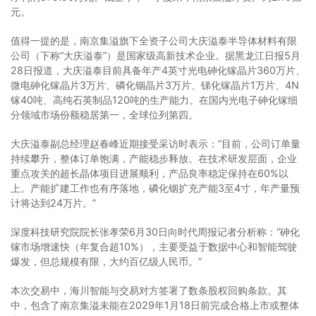
元。
值得一提的是，南京集溢旗下全资子公司大庆溢泰半导体材料有限
公司（下称“大庆溢泰”）是国家级高新技术企业。据黑龙江日报5月
28日报道，大庆溢泰目前具备年产4英寸光电砷化镓晶片360万片、
微电砷化镓晶片3万片、磷化铟晶片3万片、锑化镓晶片1万片、4N
镓40吨、高纯石英制品120吨的生产能力。在国内光电子砷化镓细
分领域市场份额稳居第一，全球位列第四。
大庆溢泰副总经理赵春峰近期接受采访时表示：“目前，公司订单量
持续攀升，整体订单饱满，产能稳步释放。在技术研发层面，企业
重点攻关的超长晶体项目进展顺利，产品良率稳定保持在60%以
上。产能扩建工作也有序落地，磷化铟扩充产能3至4寸，年产量预
计将达到24万片。”
深度科技研究院院长张孝荣6月30日向时代周报记者分析称：“砷化
镓市场增速快（年复合超10%），主要受益于数据中心和智能驾驶
爆发，但总规模有限，大约百亿级人民币。”
本次交易中，海川智能与交易对方签署了数条股权回购条款。其
中，包含了南京集溢未能在2029年1月18日前完成合格上市或整体