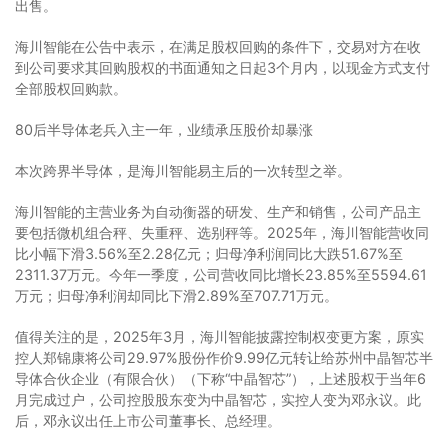
出售。
海川智能在公告中表示，在满足股权回购的条件下，交易对方在收
到公司要求其回购股权的书面通知之日起3个月内，以现金方式支付
全部股权回购款。
80后半导体老兵入主一年，业绩承压股价却暴涨
本次跨界半导体，是海川智能易主后的一次转型之举。
海川智能的主营业务为自动衡器的研发、生产和销售，公司产品主
要包括微机组合秤、失重秤、选别秤等。2025年，海川智能营收同
比小幅下滑3.56%至2.28亿元；归母净利润同比大跌51.67%至
2311.37万元。今年一季度，公司营收同比增长23.85%至5594.61
万元；归母净利润却同比下滑2.89%至707.71万元。
值得关注的是，2025年3月，海川智能披露控制权变更方案，原实
控人郑锦康将公司29.97%股份作价9.99亿元转让给苏州中晶智芯半
导体合伙企业（有限合伙）（下称“中晶智芯”），上述股权于当年6
月完成过户，公司控股股东变为中晶智芯，实控人变为邓永议。此
后，邓永议出任上市公司董事长、总经理。