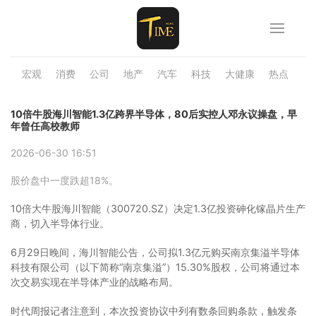
宏观
消费
公司
地产
汽车
科技
大健康
热点
品
10倍牛股海川智能1.3亿跨界半导体，80后实控人邓永议操盘，早
年曾任高校教师
2026-06-30 16:51
股价盘中一度跌超18%。
10倍大牛股海川智能（300720.SZ）决定1.3亿投资砷化镓晶片生产
商，切入半导体行业。
6月29日晚间，海川智能公告，公司拟1.3亿元购买南京集溢半导体
科技有限公司（以下简称“南京集溢”）15.30%股权，公司将通过本
次交易实现在半导体产业的战略布局。
时代周报记者注意到，本次投资协议中列有数条回购条款，触发条