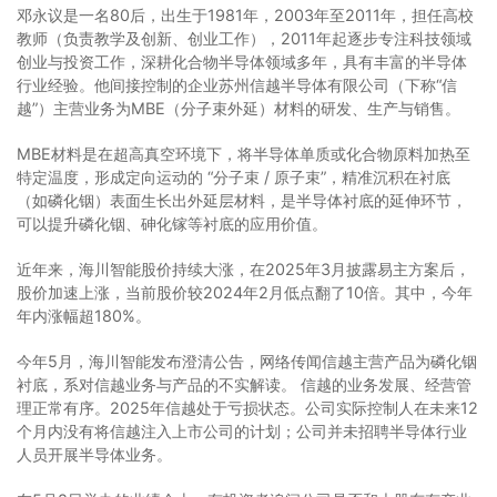
邓永议是一名80后，出生于1981年，2003年至2011年，担任高校
教师（负责教学及创新、创业工作），2011年起逐步专注科技领域
创业与投资工作，深耕化合物半导体领域多年，具有丰富的半导体
行业经验。他间接控制的企业苏州信越半导体有限公司（下称“信
越”）主营业务为MBE（分子束外延）材料的研发、生产与销售。
MBE材料是在超高真空环境下，将半导体单质或化合物原料加热至
特定温度，形成定向运动的 “分子束 / 原子束”，精准沉积在衬底
（如磷化铟）表面生长出外延层材料，是半导体衬底的延伸环节，
可以提升磷化铟、砷化镓等衬底的应用价值。
近年来，海川智能股价持续大涨，在2025年3月披露易主方案后，
股价加速上涨，当前股价较2024年2月低点翻了10倍。其中，今年
年内涨幅超180%。
今年5月，海川智能发布澄清公告，网络传闻信越主营产品为磷化铟
衬底，系对信越业务与产品的不实解读。 信越的业务发展、经营管
理正常有序。2025年信越处于亏损状态。公司实际控制人在未来12
个月内没有将信越注入上市公司的计划；公司并未招聘半导体行业
人员开展半导体业务。