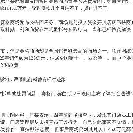
显示严某此前朋友圈曾向赛格商场董事长赵贵发问，称因为销售
1145.6万元，导致货款几个月结不了，货也进不了。
，赛格商场发布公告回应称，商场此前投入资金开展店庆帮扶商
套取补贴，利和商贸存在明显拆分套取行为，当年已经协商解决
。
城市，但是赛格商场却是全国销售额最高的商场之一。联商网统
025年销售额为125亿元，位居全国第十一、西部第一。而这个赛
文和赵贵。
履约，严某此前就曾有轻生迹象
户拆单被处罚问题，赛格商场在7月2日晚间发布了详细公告进
人朋友圈内容，严某表示，四年前商场核查时，发现其门店员工
业绩。门店管理层从未授意员工该行为，自己对此事毫不知情，
类操作一直持默许态度，但事后商场仍对其处以1145.6万元高