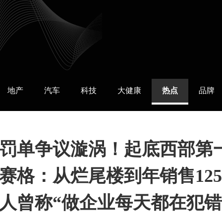
地产
汽车
科技
大健康
热点
品牌
罚单争议漩涡！起底西部第
赛格：从烂尾楼到年销售125
人曾称“做企业每天都在犯错