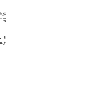
户经
开展
，明
件确