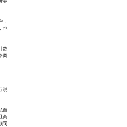
拆券
户，
，也
计数
格商
行说
私自
且商
额罚