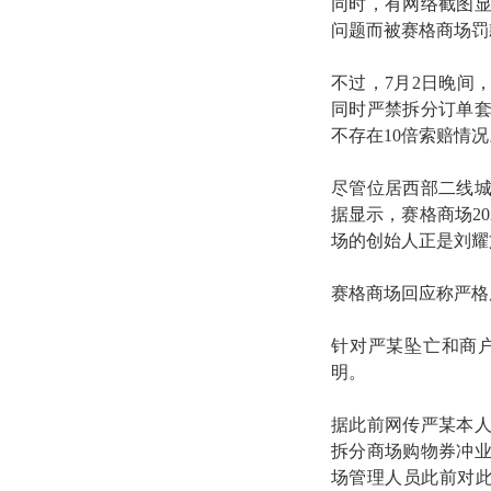
同时，有网络截图
问题而被赛格商场罚款
不过，7月2日晚间
同时严禁拆分订单
不存在10倍索赔情况
尽管位居西部二线
据显示，赛格商场2
场的创始人正是刘耀
赛格商场回应称严格
针对严某坠亡和商
明。
据此前网传严某本
拆分商场购物券冲
场管理人员此前对此