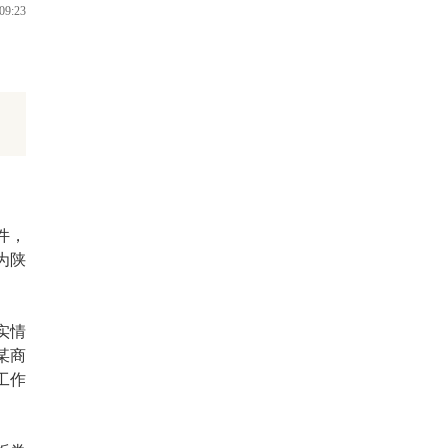
09:23
件，
为陕
实情
某商
工作