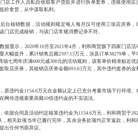
，门店工作人员私自收取客户货款并进行拆单套券，违规使用店
低价拿货，从中谋取私利。
查后台核销数据，活动规则规定每人每月仅可使用三张店庆券，
该门店完成核销，与该门店常规消费记录不符。
据显示，2020年10月至2021年4月，利和商贸旗下四家门店活
大幅提升，累计销售总额2597.13万元，涉及订单38279单，平
结合商场七周年庆满600元减300元的活动规则，该客单价精准贴近优
套取店庆券，其核销店庆券金额693.63万元，其中违约套券的金
，原违约金1154.6万元在金额认定上已充分考量市场下行环境、
在网传违规索要高额10倍违约金的不实说法。
依据合同及活动约定核算违约金为1154.6万元，利和商贸于202
确认，相关款项当年已履行完毕，其余业务款项均正常返款，利和
提出任何书面异议。