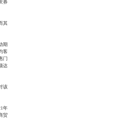
庆券
而其
动期
均客
惠门
额达
对该
1年
商贸