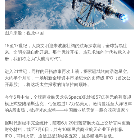
图片来源：视觉中国
15至17世纪，人类文明迎来波澜壮阔的航海探索潮，全球贸易往
来、文明交融自此开启。那个勇敢开拓、热烈求知的时代被载入史
册，我们称之为“大航海时代”。
进入21世纪，同样的开拓故事再次上演，探索疆域转向浩瀚星空。
大约半个月前，一场刷新全球资本市场纪录的史诗级 IPO（首次公
开募股），将这场太空探索的情绪推向顶峰。
今年6月中旬，全球商业航天龙头SpaceX以约857亿美元的募资规
模正式登陆纳斯达克，估值超过1.7万亿美元。激情蔓延至大洋彼岸
的A股市场，掀起讨论热潮——中国商业航天第一股会花落谁家？
据时代财经不完全统计，随着6月29日蓝箭航天在上交所官网更新
财务材料，截至7月6日，共有10家民营商业航天企业正在排队
IPO，商用火箭、通信卫星领域各五家，且多瞄准科创板。