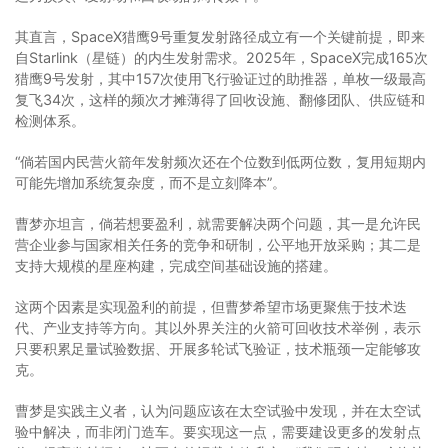
其直言，SpaceX猎鹰9号重复发射路径成立有一个关键前提，即来
自Starlink（星链）的内生发射需求。2025年，SpaceX完成165次
猎鹰9号发射，其中157次使用飞行验证过的助推器，单枚一级最高
复飞34次，这样的频次才摊薄得了回收设施、翻修团队、供应链和
检测体系。
“倘若国内民营火箭年发射频次还在个位数到低两位数，复用短期内
可能先增加系统复杂度，而不是立刻降本”。
曹梦亦坦言，倘若想要盈利，就需要解决两个问题，其一是允许民
营企业参与国家相关任务的竞争和研制，公平地开放采购；其二是
支持大规模的星座构建，完成空间基础设施的搭建。
这两个因素是实现盈利的前提，但曹梦希望市场更聚焦于技术迭
代、产业支持等方向。其以外界关注的火箭可回收技术举例，表示
只要积累足量试验数据、开展多轮试飞验证，技术瓶颈一定能够攻
克。
曹梦是实践主义者，认为问题应该在太空试验中发现，并在太空试
验中解决，而非闭门造车。要实现这一点，需要建设更多的发射点