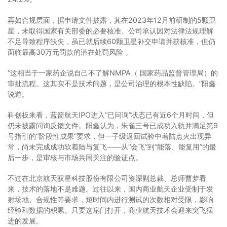
再如合规层面，据申请文件披露，其在2023年12月前研制的‌5颗卫
星‌，未取得国家有关部委的必要核准。公司承认因对法律法规理解
不足导致程序缺失，虽已就后续60颗卫星补交申请并获核准，但仍
面临最高‌30万元罚款‌的潜在处罚风险 。
“这相当于一家药企说自己不了解NMPA（ 国家药品监督管理局）的
审批流程。这其实不是技术问题，是公司治理的根本性缺陷。”阳鑫
说道。
科创板来看，蓝箭航天IPO进入“已问询”状态已有近6个月时间，但
仍未披露问询反馈文件。阳鑫认为，朱雀三号已成功入轨并满足第9
号指引的“阶段性成果”要求，但一子级返回试验中着陆点火出现异
常，尚未完成成功软着陆与复飞——从“会飞”到“能落、能复用”的最
后一步，是审核与市场共同关注的验证点。
不过在北京航天驭星科技股份有限公司资深副总裁、总师曹梦看
来，技术的落地不是难题。过往以来，国内商业航天企业受制于发
射场地、合规性等要求，短时间内进行测试的次数相对受限，影响
经验和数据的积累。只要这扇门打开，商业航天技术会迎来突飞猛
进的发展。