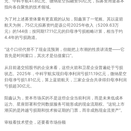
元、中科宇航41.8亿元、微纳星空拟融资50亿元，拟募资用途基本
指向各自聚焦的技术领域。
为了对上述募资体量有更直观的认知，阳鑫算了一笔账。其以蓝箭
航天为例，75亿元拟募资约是该公司2025年收入（5209.63万
元）的144倍；按同期17.11亿元的归母净亏损粗略计算，相当于约
4.4年的亏损跑道。
“这个口径代替不了现金流预测，但能把上市潮的性质讲清楚——它
首先是时间窗口，其次才是估值窗口”。
从目前递交招股书的企业来看，这些火箭和卫星企业普遍处于亏损
状态。2025年，中科宇航实现归母净利润亏损11.19亿元，微纳星空
归母净亏损1.81亿元，算上蓝箭航天，三家企业合共录得归母净利润
亏损超30亿元。
阳鑫认为，资本市场买的不是这些企业当前利润，而是未来低成本
运力、星座部署和空间数据服务可能形成的现金流期权。“这轮上市
潮买的是跨越亏损期和技术验证期的门票，而非成熟现金流资产”。
审核看技术壁垒，还要看市场份额