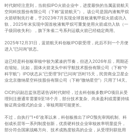
时代财经注意到，当前拟IPO火箭企业中，进度最快的当属蓝箭航天
空间科技股份有限公司（下称“蓝箭航天”）。该公司是国内液氧甲烷
火箭研制先行者，于2023年7月实现全球首枚液氧甲烷火箭成功入
轨，2025年末实现中国首枚液氧甲烷可重复使用火箭成功入轨（一
子级回收失利），旗下朱雀二号系列运载火箭已经稳定商用。
2025年12月31日，蓝箭航天科创板IPO获受理，此后不到一个月便
进入“已问询”状态。
这已经是科创板审核中较为紧凑的节奏，但进入2026年后，周期还
在缩短。比如，固体火箭龙头中科宇航技术股份有限公司（下称“中
科宇航”）IPO状态从“已受理”到“已问询”历时15天，民营商业卫星企
业北京微纳星空科技股份有限公司（下称“微纳星空”）只用了14天。
CIC灼识副总监张思诺告诉时代财经，过去科创板多数IPO项目从受
理到注册通常需要9至18个月，部分技术复杂、尚未盈利或需要持续
验证商业模式的企业，审核周期可能更长。
不过，自执行“1+6”改革以来，科创板推出了IPO预先审阅机制、科
创成长层等一系列制度创新，优质硬科技企业审核效率明显提升，
部分符合国家战略方向、技术成熟度较高的企业，从受理到获批用