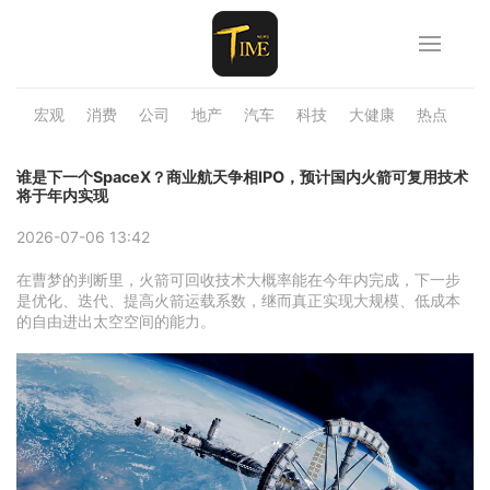
宏观
消费
公司
地产
汽车
科技
大健康
热点
品
谁是下一个SpaceX？商业航天争相IPO，预计国内火箭可复用技术
将于年内实现
2026-07-06 13:42
在曹梦的判断里，火箭可回收技术大概率能在今年内完成，下一步
是优化、迭代、提高火箭运载系数，继而真正实现大规模、低成本
的自由进出太空空间的能力。