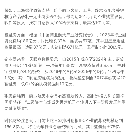
譬如，上海强化政策支持，给予商业火箭、卫星、终端及配套关键
核心产品研制一定比例资金补贴，最高达3亿元；对企业购置设备、
软件等投入，按项目总投入10%给予支持，最高达1亿元等。
投融资方面，根据《中国商业航天产业研究报告》，2025年行业融
资总额约186亿元，同比增长32%，融资共67笔。其中卫星应用融
资量最高，达到87亿元，火箭制造67.1亿元，卫星制造约30亿元。
企业端来看，天眼查数据显示，自2015年成立至2024年末，蓝箭
航天开启了17轮融资，平均每年1.88次，总规模超过35亿元；中科
宇航则历经9轮融资，从2019年的A轮至2025年的D轮，平均每年
1.5次，其中C轮融资规模为6亿元；微纳星空则自2017年起获得20
轮融资，仅C+轮的规模就达到10亿元。
张思诺强调，商业航天本身具有高研发投入、高制造投入和长回报
周期特征，“二级资本市场成为民营航天企业进入下一阶段发展的重
要融资渠道”。
时代财经注意到，目前上述三家拟科创板IPO企业的募资规模达到
166.8亿元，将近去年行业总融资额的九成。其中蓝箭航天75亿