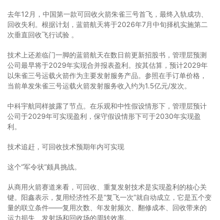
去年12月，中国第一款可回收火箭朱雀三号首飞，最终入轨成功、
回收失利。根据计划，蓝箭航天将于‌2026年7月中旬择机‌实施第二
次垂直回收飞行试验 。
技术上还差临门一脚的蓝箭航天在数日前更新招股书，管理层预测
公司最早将于2029年实现合并报表盈利。按其估算，预计2029年
以朱雀三号运载火箭作为主要发射服务产品。参照在手订单价格，
当前单发朱雀三号运载火箭发射服务收入约为1.5亿元/发次。
中科宇航同样披露了节点。在乐观和中性假设情形下，管理层预计
公司于2029年可实现盈利，保守假设情形下可于2030年实现盈
利。
技术追赶，可回收技术预期年内可实现
这个“军令状”颇具挑战。
从商用火箭赛道来看，可回收、重复发射技术是实现盈利的核心关
键。阳鑫表示，复用经济性不是“复飞一次”就自动成立，它是五个变
量的联立条件——复用次数、年发射频次、翻修成本、回收带来的
运力损失、发射场和回收场的周转效率。