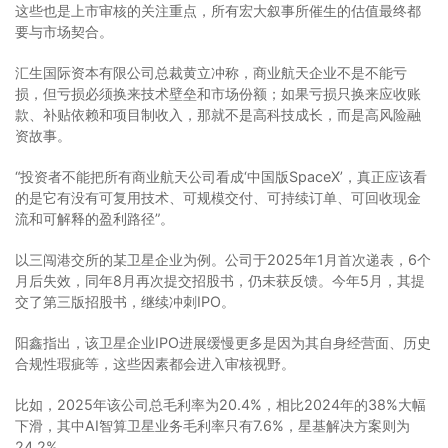
这些也是上市审核的关注重点，所有宏大叙事所催生的估值最终都
要与市场契合。
汇生国际资本有限公司总裁黄立冲称，商业航天企业不是不能亏
损，但亏损必须换来技术壁垒和市场份额；如果亏损只换来应收账
款、补贴依赖和项目制收入，那就不是高科技成长，而是高风险融
资故事。
“投资者不能把所有商业航天公司看成‘中国版SpaceX’，真正应该看
的是它有没有可复用技术、可规模交付、可持续订单、可回收现金
流和可解释的盈利路径”。
以三闯港交所的某卫星企业为例。公司于2025年1月首次递表，6个
月后失效，同年8月再次提交招股书，仍未获反馈。今年5月，其提
交了第三版招股书，继续冲刺IPO。
阳鑫指出，该卫星企业IPO进展缓慢更多是因为其自身经营面、历史
合规性瑕疵等，这些因素都会进入审核视野。
比如，2025年该公司总毛利率为20.4%，相比2024年的38%大幅
下滑，其中AI智算卫星业务毛利率只有7.6%，星基解决方案则为
24.2%。