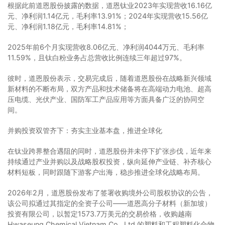
根据此前道恩股份披露的数据，道恩钛业2023年实现营收16.16亿
元、净利润1.14亿元，毛利率13.91%；2024年实现营收15.56亿
元、净利润1.18亿元，毛利率14.81%；
2025年前6个月实现营收8.06亿元、净利润4044万元、毛利率
11.59%，且钛白粉业务占总营收比例连续三年超过97%。
彼时，道恩股份表示，交易完成后，随着道恩股份在战略新兴领域
新材料的不断布局，双方产品和技术储备将在高端动力电池、超高
压电缆、光伏产业、国防军工产品应用等方面具备广泛的协同空
间。
并购投资双管齐下：夯实主业基本盘，推进全球化
在钛业跨界整合遇阻的同时，道恩股份并未停下扩张步伐，近年来
持续通过产业并购以及战略股权投资，纵向延伸产业链、补齐核心
材料短板，同时跟随下游客户出海，稳步推进全球化战略布局。
2026年2月，道恩股份发布了签署收购境外公司股权协议的公告，
该公司拟通过其指定的全资子公司——道恩高分子材料（新加坡）
投资有限公司，以暂定1573.7万美元的交易价格，收购越南
Hwaseung Chemical Vietnam Co., Ltd.的塑料和工程塑料化合物