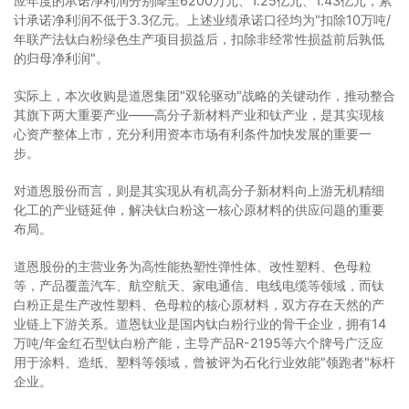
应年度的承诺净利润分别降至6200万元、1.25亿元、1.43亿元，累
计承诺净利润不低于3.3亿元。上述业绩承诺口径均为"扣除10万吨/
年联产法钛白粉绿色生产项目损益后，扣除非经常性损益前后孰低
的归母净利润"。
实际上，本次收购是道恩集团"双轮驱动"战略的关键动作，推动整合
其旗下两大重要产业——高分子新材料产业和钛产业，是其实现核
心资产整体上市，充分利用资本市场有利条件加快发展的重要一
步。
对道恩股份而言，则是其实现从有机高分子新材料向上游无机精细
化工的产业链延伸，解决钛白粉这一核心原材料的供应问题的重要
布局。
道恩股份的主营业务为高性能热塑性弹性体、改性塑料、色母粒
等，产品覆盖汽车、航空航天、家电通信、电线电缆等领域，而钛
白粉正是生产改性塑料、色母粒的核心原材料，双方存在天然的产
业链上下游关系。道恩钛业是国内钛白粉行业的骨干企业，拥有14
万吨/年金红石型钛白粉产能，主导产品R-2195等六个牌号广泛应
用于涂料、造纸、塑料等领域，曾被评为石化行业效能"领跑者"标杆
企业。