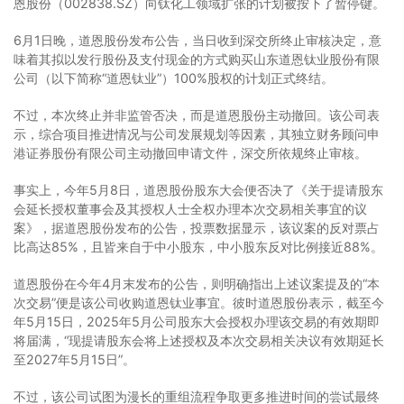
恩股份（002838.SZ）向钛化工领域扩张的计划被按下了暂停键。
6月1日晚，道恩股份发布公告，当日收到深交所终止审核决定，意
味着其拟以发行股份及支付现金的方式购买山东道恩钛业股份有限
公司（以下简称“道恩钛业”）100%股权的计划正式终结。
不过，本次终止并非监管否决，而是道恩股份主动撤回。该公司表
示，综合项目推进情况与公司发展规划等因素，其独立财务顾问申
港证券股份有限公司主动撤回申请文件，深交所依规终止审核。
事实上，今年5月8日，道恩股份股东大会便否决了《关于提请股东
会延长授权董事会及其授权人士全权办理本次交易相关事宜的议
案》，据道恩股份发布的公告，投票数据显示，该议案的反对票占
比高达85%，且皆来自于中小股东，中小股东反对比例接近88%。
道恩股份在今年4月末发布的公告，则明确指出上述议案提及的“本
次交易”便是该公司收购道恩钛业事宜。彼时道恩股份表示，截至今
年5月15日，2025年5月公司股东大会授权办理该交易的有效期即
将届满，“现提请股东会将上述授权及本次交易相关决议有效期延长
至2027年5月15日”。
不过，该公司试图为漫长的重组流程争取更多推进时间的尝试最终