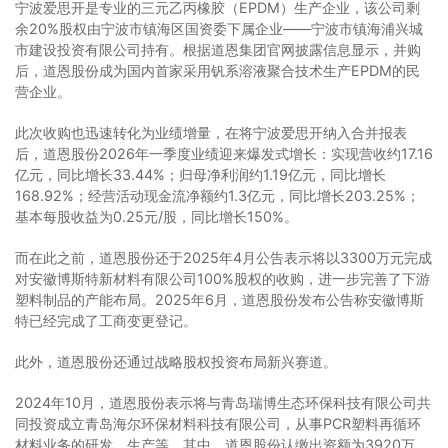
宁波爱思开是专业的三元乙丙橡胶（EPDM）生产企业，该公司剩
余20%股权由宁波市镇海区国资委下属企业——宁波市镇海浦兴城
市建设投资有限公司持有。根据道恩集团官网披露信息显示，并购
后，道恩股份成为国内首家采用钒系溶液聚合技术生产EPDM的民
营企业。
此次收购也迅速转化为业绩增量，在将宁波爱思开纳入合并报表
后，道恩股份2026年一季度业绩迎来爆发式增长：实现营收约17.16
亿元，同比增长33.44%；归母净利润约1.19亿元，同比增长
168.92%；经营活动现金流净额约1.3亿元，同比增长203.25%；
基本每股收益为0.25元/股，同比增长150%。
而在此之前，道恩股份还于2025年4月公告表示将以3300万元完成
对安徽博斯特新材料有限公司100%股权的收购，进一步完善了下游
塑料制品的产能布局。2025年6月，道恩股份发布公告称安徽博斯
特已经完成了工商变更登记。
此外，道恩股份还通过战略股权投资布局新兴赛道。
2024年10月，道恩股份表示将与青岛瑞博生态环保科技有限公司共
同投资成立青岛海尔环保材料科技有限公司，从事PCR塑料再循环
材料业务的研发、生产等。其中，道恩股份认缴出资额为3920万