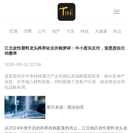
宏观
消费
公司
地产
汽车
科技
大健康
热点
品
江北改性塑料龙头跨界钛业并购梦碎：中小股东反对，道恩股份主
动撤单
2026-06-02 22:39
道恩股份近年来持续通过产业并购以及战略股权投资，纵向延伸产
业链、补齐核心材料短板，同时跟随下游客户出海，稳步推进全球
化战略布局。
图片来源：图虫创意
从2024年便开启的跨界收购案戛然而止，江北地区改性塑料龙头道