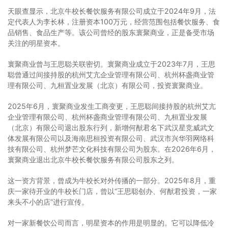
天眼查显示，北京牛校长餐饮服务有限公司成立于2024年9月，法
定代表人为李长林，注册资本100万元，经营范围包括餐饮服务、食
品销售、食品生产等。该公司曾经的股东寰聚商业，正是备受市场
关注的明星资本。
寰聚商业曾与王思聪关联密切。寰聚商业成立于2023年7月，王思
聪曾通过间接持股的杭州艾亢企业管理有限公司、杭州杯盏商业管
理有限公司、九桓置业发展（北京）有限公司，投资寰聚商业。
2025年6月，寰聚商业发生工商变更，王思聪间接持股的杭州艾亢
企业管理有限公司、杭州杯盏商业管理有限公司、九桓置业发展
（北京）有限公司退出股东行列，新增何猷君名下武汉星竞威武文
体发展有限公司以及海南思桓投资有限公司、武汉市兴华羽网络科
技有限公司、杭州梦芒文化科技有限公司为股东。在2026年6月，
寰聚商业退出北京牛校长餐饮服务有限公司股东之列。
这一资方背景，曾成为牛校长对外传播的一部分。2025年8月，重
庆一家待开业的牛校长门店，曾以“王思聪创办、何猷君投资，一家
来头不小的店”进行宣传。
对一家新餐饮公司而言，明星资本的作用是明显的。它可以降低冷