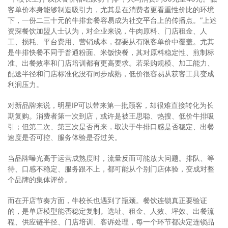
客单价本身能够制造吸引力，尤其是在消费者更看重性价比的环境
下，一份二三十元的牛排套餐容易成为社交平台上的传播点。”上述
资深餐饮加盟人士认为，对企业来说，牛肉原料、门店租金、人
工、损耗、平台费用、营销成本，都要从有限客单价中覆盖。尤其
是牛排快餐不同于普通粉面、米饭快餐，其对原料稳定性、煎制标
准、出餐效率和门店培训都有更高要求。若采购规模、加工能力、
配送半径和门店标准化没有同步成熟，低价很容易从获客工具变成
利润压力。
对新品牌来说，明星IP可以带来第一批顾客，却很难直接转化为长
期复购。消费者第一次到店，或许是被王思聪、热搜、低价牛排吸
引；但第二次、第三次是否再来，取决于牛排口感是否稳定、出餐
速度是否可控、服务体验是否过关。
当品牌曝光高于运营成熟度时，流量反而可能放大问题。排队、等
待、口感不稳定、服务跟不上，都可能从个别门店体验，变成对整
个品牌的集体评价。
而在开店节奏方面，牛校长也遇到了瓶颈。餐饮连锁真正要验证
的，是单店模型能否稳定复制。选址、租金、人效、坪效、出餐流
程、供应链半径、门店培训、客诉处理，每一个环节都决定连锁品