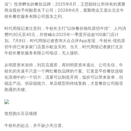
业”）投资孵化的餐饮品牌；2025年6月，王思聪转让所持有的寰聚
商业股份予何猷君名下公司；2026年6月，寰聚商业又退出北京牛
校长餐饮服务有限公司股东之列。
时代周报记者注意到，牛校长主打“以快餐价格吃原切牛排”、人均消
费约30元至40元，并曾喊出2025年一季度开设超100家门店计
划。7月8日，时代周报记者查询大众点评App发现，牛校长·现煎原
切牛排已有多家门店显示歇业关闭。当天，时代周报记者拨打北京
牛校长餐饮服务有限公司电话，无人接听。
从明星资本加持，到百店愿景，再到明星资本退出、公司失信，牛
校长的失速不只是一个网红餐饮品牌的个案。它更是平价餐饮连锁
化浪潮中的一个切片，流量可以制造开局，低价可以带来首单，但
稳定产品、供应链能力、单店模型和持续复购，才是餐饮公司能否
跑通的关键。
曾想跑出百店规模
牛校长的起点，并不缺少关注度。