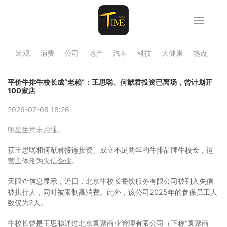
宏观
消费
公司
地产
汽车
科技
大健康
热点
品
平价牛排牛校长成“老赖”：王思聪、何猷君投资已离场，曾计划开
100家店
2026-07-08 18:26
明星生意未跑通。
获王思聪和何猷君接连投资、成立不足两年的牛排品牌牛校长，运
营主体沦为失信企业。
天眼查信息显示，近日，北京牛校长餐饮服务有限公司被列入失信
被执行人，同时被限制高消费。此外，该公司2025年的参保员工人
数仅为2人。
牛校长曾是王思聪通过北京寰聚商业管理有限公司（下称“寰聚商