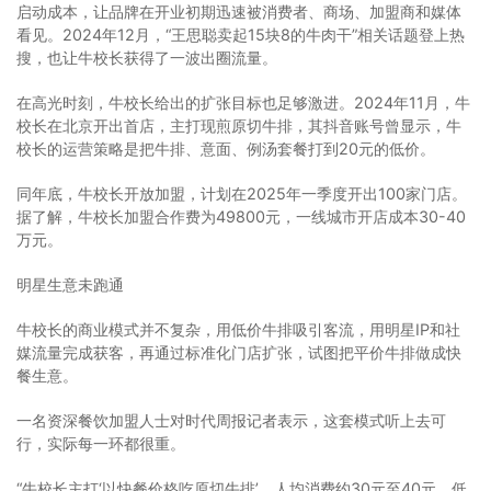
启动成本，让品牌在开业初期迅速被消费者、商场、加盟商和媒体
看见。2024年12月，“王思聪卖起15块8的牛肉干”相关话题登上热
搜，也让牛校长获得了一波出圈流量。
在高光时刻，牛校长给出的扩张目标也足够激进。2024年11月，牛
校长在北京开出首店，主打现煎原切牛排，其抖音账号曾显示，牛
校长的运营策略是把牛排、意面、例汤套餐打到20元的低价。
同年底，牛校长开放加盟，计划在2025年一季度开出100家门店。
据了解，牛校长加盟合作费为49800元，一线城市开店成本30-40
万元。
明星生意未跑通
牛校长的商业模式并不复杂，用低价牛排吸引客流，用明星IP和社
媒流量完成获客，再通过标准化门店扩张，试图把平价牛排做成快
餐生意。
一名资深餐饮加盟人士对时代周报记者表示，这套模式听上去可
行，实际每一环都很重。
“牛校长主打‘以快餐价格吃原切牛排’，人均消费约30元至40元。低