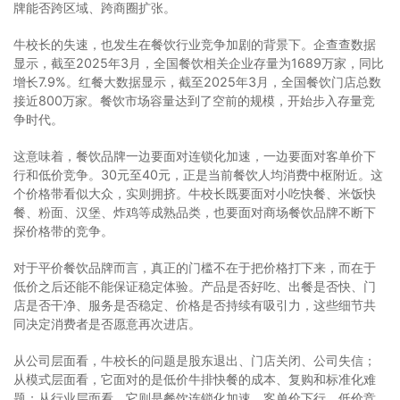
牌能否跨区域、跨商圈扩张。
牛校长的失速，也发生在餐饮行业竞争加剧的背景下。企查查数据
显示，截至2025年3月，全国餐饮相关企业存量为1689万家，同比
增长7.9%。红餐大数据显示，截至2025年3月，全国餐饮门店总数
接近800万家。餐饮市场容量达到了空前的规模，开始步入存量竞
争时代。
这意味着，餐饮品牌一边要面对连锁化加速，一边要面对客单价下
行和低价竞争。30元至40元，正是当前餐饮人均消费中枢附近。这
个价格带看似大众，实则拥挤。牛校长既要面对小吃快餐、米饭快
餐、粉面、汉堡、炸鸡等成熟品类，也要面对商场餐饮品牌不断下
探价格带的竞争。
对于平价餐饮品牌而言，真正的门槛不在于把价格打下来，而在于
低价之后还能不能保证稳定体验。产品是否好吃、出餐是否快、门
店是否干净、服务是否稳定、价格是否持续有吸引力，这些细节共
同决定消费者是否愿意再次进店。
从公司层面看，牛校长的问题是股东退出、门店关闭、公司失信；
从模式层面看，它面对的是低价牛排快餐的成本、复购和标准化难
题；从行业层面看，它则是餐饮连锁化加速、客单价下行、低价竞