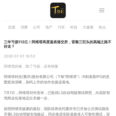
宏观
消费
公司
地产
汽车
科技
大健康
热点
品
三年亏损112亿！阿维塔再度递表港交所，背靠三巨头的高端之路不
好走？
2026-07-01 16:53
阿维塔的难，除了亏损，还有销量
阿维塔科技(重庆)股份有限公司（下称“阿维塔”）冲刺港股IPO的意
图愈加清晰，加码上市的动作也接连落地。
7月1日，阿维塔对外宣布，已取得L3自动驾驶测试牌照，向高阶智
驾商业化落地迈出关键一步。
按照阿维塔披露的规划，现阶段将依托重庆市已开放公共测试路段
开展L3自动驾驶实地验证，同步推进实际道路准入可靠性测试，深