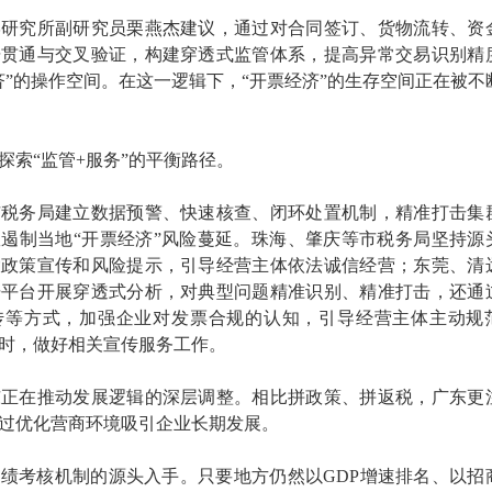
学研究所副研究员栗燕杰建议，通过对合同签订、货物流转、资
据贯通与交叉验证，构建穿透式监管体系，提高异常交易识别精
济”的操作空间。在这一逻辑下，“开票经济”的生存空间正在被不
探索“监管+服务”的平衡路径。
市税务局建立数据预警、快速核查、闭环处置机制，精准打击集
遏制当地“开票经济”风险蔓延。珠海、肇庆等市税务局坚持源
大政策宣传和风险提示，引导经营主体依法诚信经营；东莞、清
据平台开展穿透式分析，对典型问题精准识别、精准打击，还通
传等方式，加强企业对发票合规的认知，引导经营主体主动规
时，做好相关宣传服务工作。
东正在推动发展逻辑的深层调整。相比拼政策、拼返税，广东更
过优化营商环境吸引企业长期发展。
绩考核机制的源头入手。只要地方仍然以GDP增速排名、以招