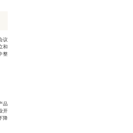
会议
立和
中整
产品
业开
下降