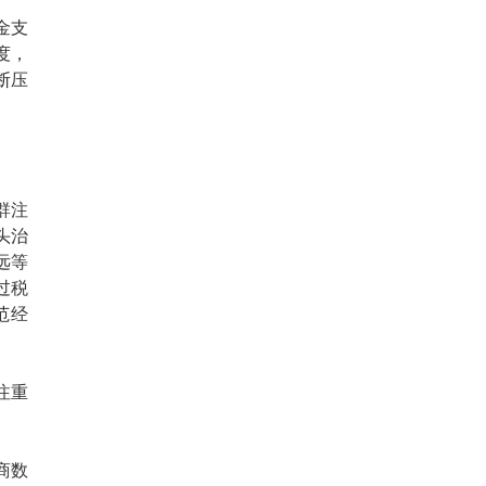
金支
度，
断压
群注
头治
远等
过税
范经
注重
商数