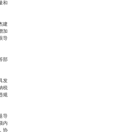
量和
杰建
增加
误导
等部
具发
纳税
违规
题导
额内
，协