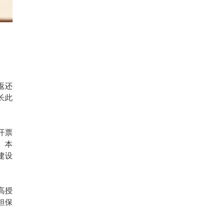
返还
长此
开票
。本
建设
高授
担保