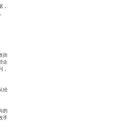
据，
。
收挂
些企
利，
从经
向的
效手