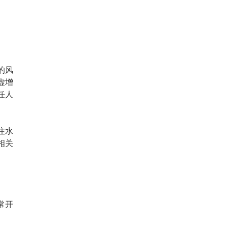
的风
虚增
任人
注水
相关
常开