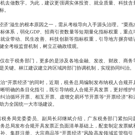
动机去做数字。为此，建议更强调实体投资、就业质量、科技含
标。
票经济’滋生的根本原因之一，需从考核导向入手源头治理。”栗燕
标体系，弱化GDP、招商引资数量等短期量化指标权重，重点
、就业带动、民生改善、科技创新等指标权重，引导地方摒弃错
健全考核监督机制，树立正确政绩观。
不仅在于税务部门，更多的是涉及各地金融、发改、财政、商务
是关键。林江建议建立跨区域跨部门协调机制，实现协同纠治。
治“开票经济”的同时，近期，税务总局编制发布纳税人合规开
清晰明确的条目化指引，既引导纳税人合规开具发票，更好维护
纠治循环开票、相互开票、虚增交易环节开票等“开票经济”和
助力全国统一大市场建设。
省税务局党委委员、副局长邱继斌介绍，广东税务部门紧扣问
税务总局发布合规开具发票正负面清单基础上，配套制定发票赋
补、集群注册、大宗商品等“开票经济”风险高发领域监管指引