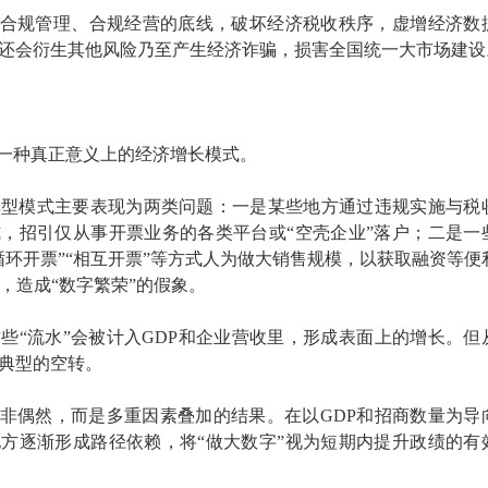
击合规管理、合规经营的底线，破坏经济税收秩序，虚增经济数
还会衍生其他风险乃至产生经济诈骗，损害全国统一大市场建设
是一种真正意义上的经济增长模式。
典型模式主要表现为两类问题：一是某些地方通过违规实施与税
，招引仅从事开票业务的各类平台或“空壳企业”落户；二是一
循环开票”“相互开票”等方式人为做大销售规模，以获取融资等便
，造成“数字繁荣”的假象。
些“流水”会被计入GDP和企业营收里，形成表面上的增长。但
典型的空转。
并非偶然，而是多重因素叠加的结果。在以GDP和招商数量为导
方逐渐形成路径依赖，将“做大数字”视为短期内提升政绩的有