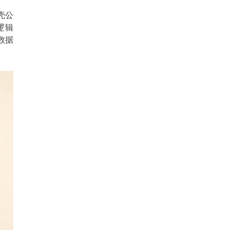
壳公
逻辑
数据