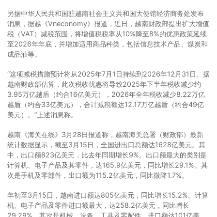
另据中华人民共和国驻越南社会主义共和国大使馆经济商务处发布
消息，据越《Vneconomy》报道，近日，越南财政部提出扩大增值
税（VAT）减税范围，将增值税税率从10%降至8%的优惠政策延续
至2026年年底，并增加适用商品种类，包括信息技术产品、煤炭和
成品油等。
“这项减税措施预计将从2025年7月1日持续到2026年12月31日。据
越南财政部估算，此次税收优惠将导致2025年下半年税收减少约
3.95万亿越盾（约合16亿美元），2026年全年税收减少8.22万亿
越盾（约合33亿美元），合计减税额达12.17万亿越盾（约合49亿
美元）。”上述消息称。
越南《海关在线》3月28日报道称，越南海关总署（财政部）最新
统计数据显示，截至3月15日，全国进出口总额达1628亿美元。其
中，出口额823亿美元，比去年同期增长9%。出口额最大的类别是
计算机、电子产品及其零件，达165.9亿美元，同比增长29.1%。其
次是手机及零部件，出口额为115.2亿美元，同比微降1.7%。
年初至3月15日，越南进口额达805亿美元，同比增长15.2%。计算
机、电子产品及零件进口额最大，达258.2亿美元，同比增长
29.29%。其次是机械、设备、工具及零配件，进口额达101亿美