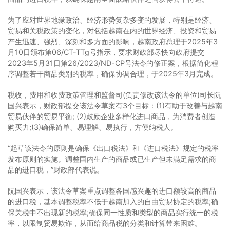
为了应对世界地缘政治、经济形势复杂多变的发展，特别是经济、
贸易和关税政策的变化，对包括越南在内的世界经济、投资和贸易
产生迅速、强烈、深刻和多方面的影响，越南政府总理于2025年3
月10日颁布第06/CT-TTg号指示，要求财政部尽快向政府提交
2023年5月31日第26/2023/ND-CP号法令的修正案，根据简化程
序调整若干商品类别的税率，确保协调合理，于2025年3月完成。
税收，费用和收费政策管理和监督司(负责修改该法令的单位)司长阮
国兴表示，财政部提交该法令草案有3个目标：(1)有助于改善与越南
贸易伙伴的贸易平衡; (2)鼓励企业多样化进口商品，为消费者创造
购买力;(3)确保简单、易理解、易执行，方便纳税人。
“起草该法令的原则是确保《出口税法》和《进口税法》规定的税率
发布原则的实施。调整国内生产的商品或已生产但未满足需求的商
品的进口税，”财政部代表说。
阮国兴表示，该法令草案重点调整各国感兴趣的进口额较高的商品
的进口税，基本调整税率不低于越南加入的自由贸易协定的税率;确
保关税中不出现新的税率;确保同一性质和类型的商品实行统一的税
率，以限制贸易欺诈，从而给商品税的分类和计算带来困难。