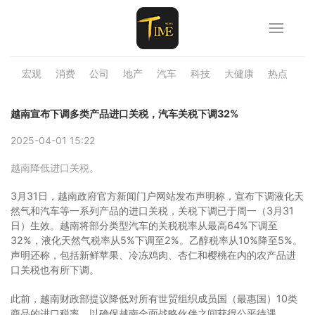
宏观
消费
公司
地产
汽车
科技
大健康
热点
品
越南宣布下调多类产品进口关税，汽车关税下调32%
2025-04-01 15:22
越南降低进口关税。
3月31日，越南政府官方新闻门户网站发布声明称，宣布下调液化天
然气和汽车等一系列产品的进口关税，关税下调已于周一（3月31
日）生效。越南将部分类型汽车的关税税率从最高64%下调至
32%，液化天然气税率从5%下调至2%。乙醇税率从10%降至5%。
声明还称，包括新鲜苹果、冷冻鸡肉、杏仁和樱桃在内的农产品进
口关税也有所下调。
此前，越南财政部提议降低对所有世贸组织成员国（最惠国）10类
商品的进口税率，以确保越南全面战略伙伴之间获得公平待遇。