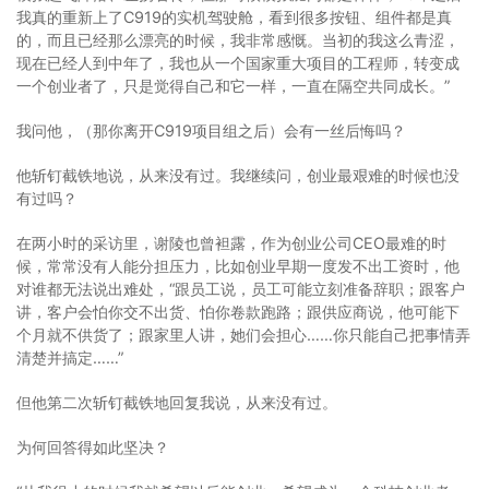
我真的重新上了C919的实机驾驶舱，看到很多按钮、组件都是真
的，而且已经那么漂亮的时候，我非常感慨。当初的我这么青涩，
现在已经人到中年了，我也从一个国家重大项目的工程师，转变成
一个创业者了，只是觉得自己和它一样，一直在隔空共同成长。”
我问他，（那你离开C919项目组之后）会有一丝后悔吗？
他斩钉截铁地说，从来没有过。我继续问，创业最艰难的时候也没
有过吗？
在两小时的采访里，谢陵也曾袒露，作为创业公司CEO最难的时
候，常常没有人能分担压力，比如创业早期一度发不出工资时，他
对谁都无法说出难处，“跟员工说，员工可能立刻准备辞职；跟客户
讲，客户会怕你交不出货、怕你卷款跑路；跟供应商说，他可能下
个月就不供货了；跟家里人讲，她们会担心……你只能自己把事情弄
清楚并搞定……”
但他第二次斩钉截铁地回复我说，从来没有过。
为何回答得如此坚决？