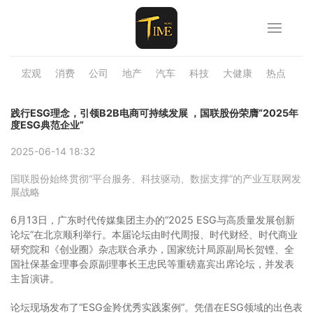
宏观
消费
公司
地产
汽车
科技
大健康
热点
品
践行ESG理念，引领B2B电商可持续发展 ，国联股份荣膺“2025年
度ESG典范企业”
2025-06-14 18:32
国联股份始终贯彻“平台服务、科技驱动、数据支撑”的产业互联网发
展战略
6月13日，广东时代传媒集团主办的“2025 ESG与高质量发展创新
论坛”在北京顺利举行。本届论坛由时代周报、时代财经、时代商业
研究院和《创业圈》杂志联合承办，国家统计局原副局长贺铿、全
国社保基金理事会原副理事长王忠民等重磅嘉宾出席论坛，并发表
主旨演讲。
论坛现场发布了“ESG金羚优秀实践案例”。凭借在ESG领域的出色表