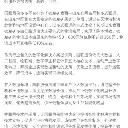
链服务更加透明、高效、可控。
国联股份多多平台打造了钛精矿攀西—山东仓网布局和多式联运。
在山东地区集合大量稳定的钛精矿采购订单后，通过在天津港和河
北黄骅港地区设置中心仓，以多式联运的方式改变了长期以来攀西
钛精矿多由公路运输为主要方式的物流格局，实现了降本增效。钛
精矿的物流成本由原来的每吨450—600元降低到不超过350元，物
流成本可直接降低10%左右。
作为行业领先的数字化解决方案提供商，国联股份依托大数据、人
工智能、物联网、数字孪生和云计算五大核心技术，推动产业数字
化转型，赋能企业实现数据驱动的决策，优化业务流程，提升运营
效率，降低成本，进而实现可持续发展。
在大数据领域，国联股份搭建了垂直产业大数据平台，通过精准分
析和应用数据，深度挖掘数据价值，推动产业链数字化转型升级。
相关技术已应用于交易、物流、仓储和生产等场景，实现市场需求
洞察、销售趋势预测、供应链瓶颈识别及生产智能化转型。
物联网技术的应用，让国联股份能够为企业提供智能化解决方案和
技术支持，促进产业链协同发展。该技术已在智能制造、仓储物
流、环境监测、安全管控和能源管理等场景发挥作用，提高生产效