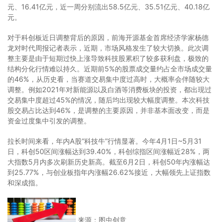
元、16.41亿元，近一周分别流出58.5亿元、35.51亿元、40.18亿
元。
对于科创板近日调整背后的原因，前海开源基金首席经济学家杨德
龙对时代周报记者表示，近期，市场风格发生了较大切换。此次调
整主要是由于短期过快上涨导致科技股累积了较多获利盘，极致的
结构分化行情难以持久。近期前5%的股票成交量约占全市场成交量
的46%，从历史看，当赛道交易集中度过高时，大概率会伴随较大
调整。例如2021年对新能源以及白酒等消费板块的投资，都出现过
交易集中度超过45%的情况，随后均出现较大幅度调整。本次科技
股交易占比达到46%，是调整的主要原因，并非基本面改变，而是
资金过度集中引发的调整。
拉长时间来看，年内A股“科技牛”行情显著。今年4月1日~5月31
日，科创50区间涨幅达到39.40%，科创综指区间涨幅近28%，两
大指数5月内多次刷新历史新高。截至6月2日，科创50年内涨幅达
到25.77%，与创业板指年内涨幅26.62%接近，大幅领先上证指数
和深成指。
来源：图虫创意