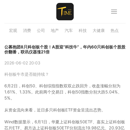
宏观
消费
公司
地产
汽车
科技
大健康
热点
品
公募抱团8只科创板个股！A股迎“科技牛”，年内60只科创板个股股
价翻番，联讯仪器涨21倍
2026-06-02 20:03
科创板牛市是否能持续？
6月2日，科创50、科创综指指数双双止跌回升，收盘涨幅分别为
1.61%、1.33%。此前两个交易日，科创50指数分别大跌5.04%、
5%。
从资金流向来看，近日多只科创板ETF资金呈流出态势。
Wind数据显示，6月1日，华夏上证科创板50ETF、嘉实上证科创板
芯片ETF、易方达上证科创板50ETF分别流出19.98亿元、20.93亿