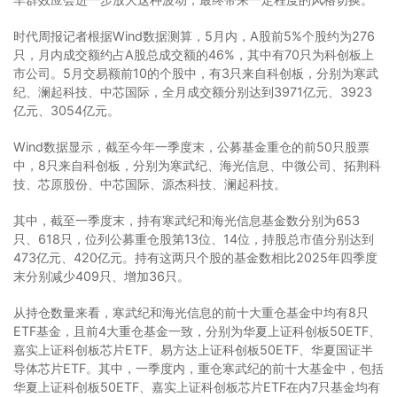
时代周报记者根据Wind数据测算，5月内，A股前5%个股约为276
只，月内成交额约占A股总成交额的46%，其中有70只为科创板上
市公司。5月交易额前10的个股中，有3只来自科创板，分别为寒武
纪、澜起科技、中芯国际，全月成交额分别达到3971亿元、3923
亿元、3054亿元。
Wind数据显示，截至今年一季度末，公募基金重仓的前50只股票
中，8只来自科创板，分别为寒武纪、海光信息、中微公司、拓荆科
技、芯原股份、中芯国际、源杰科技、澜起科技。
其中，截至一季度末，持有寒武纪和海光信息基金数分别为653
只、618只，位列公募重仓股第13位、14位，持股总市值分别达到
473亿元、420亿元。持有这两只个股的基金数相比2025年四季度
末分别减少409只、增加36只。
从持仓数量来看，寒武纪和海光信息的前十大重仓基金中均有8只
ETF基金，且前4大重仓基金一致，分别为华夏上证科创板50ETF、
嘉实上证科创板芯片ETF、易方达上证科创板50ETF、华夏国证半
导体芯片ETF。其中，一季度内，重仓寒武纪的前十大基金中，包括
华夏上证科创板50ETF、嘉实上证科创板芯片ETF在内7只基金均有