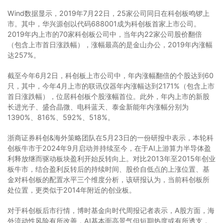
Wind数据显示，2019年7月22日，25家公司同日在科创板鸣锣上
市。其中，华兴源创以代码688001成为科创板首家上市公司。
2019年内上市的70家科创板公司中，当年内22家公司股价翻倍
（包含上市首日涨跌幅），涨幅最高的是金山办公，2019年内涨幅
达257%。
截至今年6月2日，科创板上市公司中，年内涨幅翻倍的个股达到60
只，其中，今年4月上市的联讯仪器年内涨幅达到2171%（包含上市
首日涨跌幅），位居科创板个股涨幅首位。此外，年内上市的新股
长进光子、盛合晶微、电科蓝天、泰金新能年内涨幅分别为
1390%、816%、592%、518%。
浙商证券科创&海外策略团队在5月23日的一份研报中表示，本轮科
创板牛市于2024年9月启动并持续至今，在于AI上游算力半导体盈
利释放继而驱动板块盈利开始反转向上。对比2013年至2015年创业
板牛市，结合盈利反转后的持续时间、股价自低点的上涨位置、基
金对科创板的配置水平三个维度分析，该研报认为，当前科创板所
处位置，更类似于2014年附近的创业板。
对于科创板后市行情，博时基金向时代周报记者表示，A股方面，海
外流动性风险有所改善，AI基本面高景气但短期热度或有所透支，