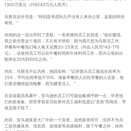
1300万美元（约9243万元人民币）。
马斯克还补充道：“特别是考虑到几乎没有人来办公室，这真的特别
奇怪。”
但他的这一说法早到了质疑。一名前推特员工反驳道：“他在撒谎。
我之前负责这个项目，不久前才辞职，因为我不想为马斯克工作。
早餐和午餐我们每人每天花费20-25美元（约合人民币143-178
元），这使得员工可以在午餐时间和午休时间工作，而办公室的出
勤率在20%到50%之间。”
对此，马斯克不以为然，他回应称：“记录显示员工最高在岗率为
25%，平均在岗率低于10%。准备早餐的人比吃早餐的人还多，他
们甚至懒得提供晚餐，因为楼里没人。”
在这波裁员风暴中，亚马逊的员工们可能会略感平静一点，毕竟他
们的前老板、前世界首富贝佐斯对员工福利也是以“吝啬”而闻名，早
就见怪不怪了。
此前，亚马逊算是大厂中的一个异类。虽然薪资尚可，但并不为员
工提供健身房、洗衣房、游戏室等高级福利，除了午餐之外，休闲