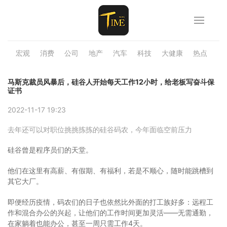
宏观
消费
公司
地产
汽车
科技
大健康
热点
品
马斯克裁员风暴后，硅谷人开始每天工作12小时，给老板写奋斗保
证书
2022-11-17 19:23
去年还可以对职位挑挑拣拣的硅谷码农，今年面临空前压力
硅谷曾是程序员们的天堂。
他们在这里有高薪、有假期、有福利，若是不顺心，随时能跳槽到
其它大厂。
即便经历疫情，码农们的日子也依然比外面的打工族好多：远程工
作和混合办公的兴起，让他们的工作时间更加灵活——无需通勤，
在家躺着也能办公，甚至一周只需工作4天。