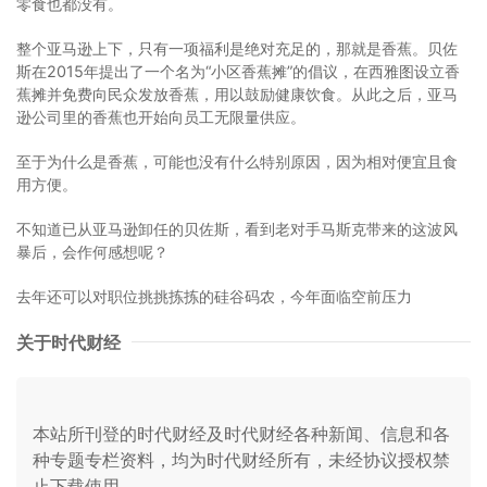
零食也都没有。
整个亚马逊上下，只有一项福利是绝对充足的，那就是香蕉。贝佐
斯在2015年提出了一个名为“小区香蕉摊”的倡议，在西雅图设立香
蕉摊并免费向民众发放香蕉，用以鼓励健康饮食。从此之后，亚马
逊公司里的香蕉也开始向员工无限量供应。
至于为什么是香蕉，可能也没有什么特别原因，因为相对便宜且食
用方便。
不知道已从亚马逊卸任的贝佐斯，看到老对手马斯克带来的这波风
暴后，会作何感想呢？
去年还可以对职位挑挑拣拣的硅谷码农，今年面临空前压力
关于时代财经
本站所刊登的时代财经及时代财经各种新闻、信息和各
种专题专栏资料，均为时代财经所有，未经协议授权禁
止下载使用。