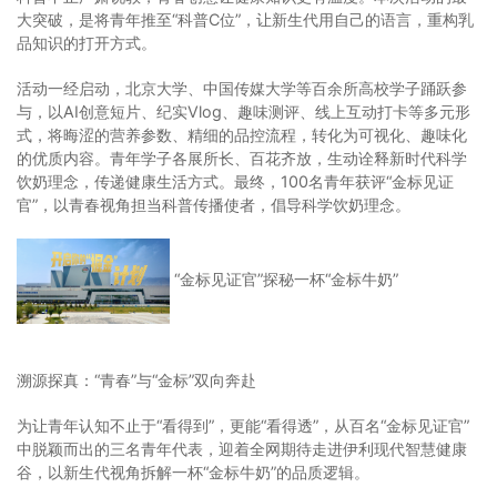
大突破，是将青年推至“科普C位”，让新生代用自己的语言，重构乳
品知识的打开方式。
活动一经启动，北京大学、中国传媒大学等百余所高校学子踊跃参
与，以AI创意短片、纪实Vlog、趣味测评、线上互动打卡等多元形
式，将晦涩的营养参数、精细的品控流程，转化为可视化、趣味化
的优质内容。青年学子各展所长、百花齐放，生动诠释新时代科学
饮奶理念，传递健康生活方式。最终，100名青年获评“金标见证
官”，以青春视角担当科普传播使者，倡导科学饮奶理念。
“金标见证官”探秘一杯“金标牛奶”
溯源探真：“青春”与“金标”双向奔赴
为让青年认知不止于“看得到”，更能“看得透”，从百名“金标见证官”
中脱颖而出的三名青年代表，迎着全网期待走进伊利现代智慧健康
谷，以新生代视角拆解一杯“金标牛奶”的品质逻辑。