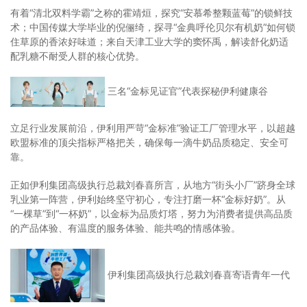
有着“清北双料学霸”之称的霍靖烜，探究“安慕希整颗蓝莓”的锁鲜技
术；中国传媒大学毕业的倪俪绮，探寻“金典呼伦贝尔有机奶”如何锁
住草原的香浓好味道；来自天津工业大学的窦怀禹，解读舒化奶适
配乳糖不耐受人群的核心优势。
三名“金标见证官”代表探秘伊利健康谷
立足行业发展前沿，伊利用严苛“金标准”验证工厂管理水平，以超越
欧盟标准的顶尖指标严格把关，确保每一滴牛奶品质稳定、安全可
靠。
正如伊利集团高级执行总裁刘春喜所言，从地方“街头小厂”跻身全球
乳业第一阵营，伊利始终坚守初心，专注打磨一杯“金标好奶”。从
“一棵草”到“一杯奶”，以金标为品质灯塔，努力为消费者提供高品质
的产品体验、有温度的服务体验、能共鸣的情感体验。
伊利集团高级执行总裁刘春喜寄语青年一代