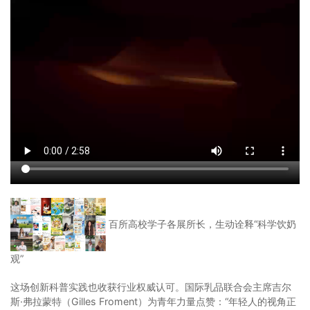
百所高校学子各展所长，生动诠释“科学饮奶
观”
这场创新科普实践也收获行业权威认可。国际乳品联合会主席吉尔
斯·弗拉蒙特（Gilles Froment）为青年力量点赞：“年轻人的视角正