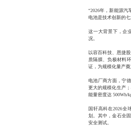
“2026年，新能
电池是技术创新的七
这一大背景下，企
况。
以容百科技、恩捷股份
质隔膜、负极材料
证，为规模化量产奠
电池厂商方面，宁德
更大的规模化生产；孚
能量密度达 500W
国轩高科在2026
划。其中，金石全固
安全测试。