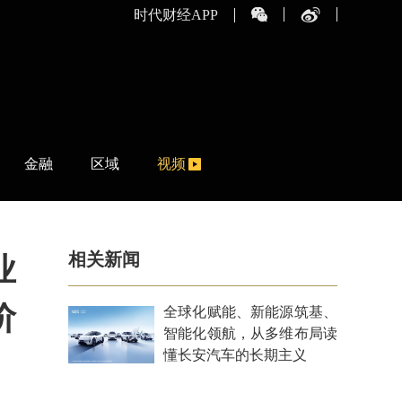
时代财经APP
金融
区域
视频
相关新闻
业
阶
全球化赋能、新能源筑基、
智能化领航，从多维布局读
懂长安汽车的长期主义