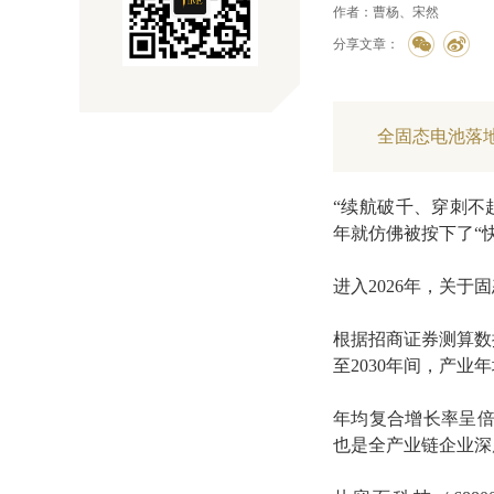
作者：曹杨、宋然
分享文章：
全固态电池落
“续航破千、穿刺不
年就仿佛被按下了“
进入2026年，关于
根据招商证券测算数据
至2030年间，产业
年均复合增长率呈
也是全产业链企业深