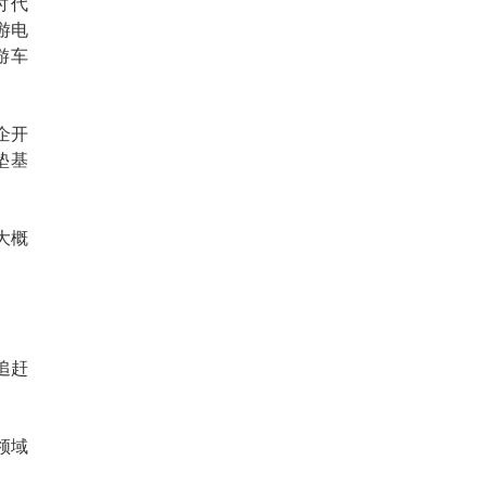
时代
中游电
游车
企开
垫基
大概
追赶
领域