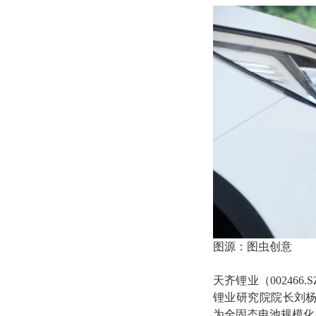
图源：图虫创意
天齐锂业（00246
锂业研究院院长刘杨
为全固态电池规模化