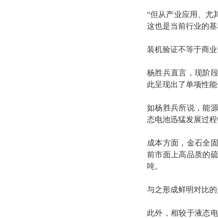
“但从产业应用、尤
这也是当前行业的基
装机验证不等于商业
杨胜兵直言，现阶
此呈现出了单项性能
如杨胜兵所说，能
态电池迅猛发展过程
成本方面，金石全固
前市面上高品质的硫化
吨。
与之形成鲜明对比的
此外，相较于液态