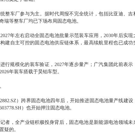
传统整车厂参与为主。据时代周报不完全统计，包括比亚迪、吉
奇瑞等整车厂均已下场布局固态电池。
2027年左右启动全固态电池批量示范装车应用，2030年后实现
已构建自主可控的固态电池供应链体系，最高续航里程也已成功
6年进行规模化的装车验证，2027年逐步量产；广汽集团此前表示
2026年装车搭载于昊铂车型。
。
2882.SZ）跨界固态电池四年后，开始推进固态电池量产线建设
03778.SH）也开始押注固态电池。
报记者，全产业链积极投身背后，固态电池是新能源电池领域未
置疑的。