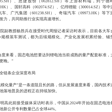
05.SH）、恩捷股份（002812.SH）等上游材料端，到宁德
750.HK）、国轩高科（002074.SZ）、亿纬锂能（300014.SZ）等
、广汽集团（601238.SH）、奇瑞汽车（09973.HK）等下
发力，共同助推行业实现高速增长。
学院副教授杨胜兵在接受时代周报记者采访时表示，目前各大车
小规模装车测试，都为后续规模化、产业化发展积累经验、铺
角度来看，固态电池想要达到锂电池当前成熟的量产配套标准，
更晚。”
全链条企业深度布局
“规模化量产”是一条道阻且长的路，但从发展速度来看，国内技术
池落地普及的进程正在持续加快。
明高此前接受媒体采访时表示，中国从2024年开始在固态电池
池新公开专利数量已占全球44%。