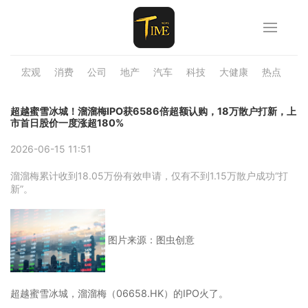
宏观
消费
公司
地产
汽车
科技
大健康
热点
品
超越蜜雪冰城！溜溜梅IPO获6586倍超额认购，18万散户打新，上
市首日股价一度涨超180%
2026-06-15 11:51
溜溜梅累计收到18.05万份有效申请，仅有不到1.15万散户成功“打
新”。
图片来源：图虫创意
超越蜜雪冰城，溜溜梅（06658.HK）的IPO火了。