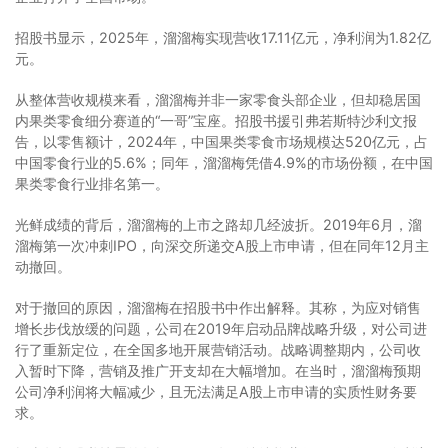
招股书显示，2025年，溜溜梅实现营收17.11亿元，净利润为1.82亿
元。
从整体营收规模来看，溜溜梅并非一家零食头部企业，但却稳居国
内果类零食细分赛道的“一哥”宝座。招股书援引弗若斯特沙利文报
告，以零售额计，2024年，中国果类零食市场规模达520亿元，占
中国零食行业的5.6%；同年，溜溜梅凭借4.9%的市场份额，在中国
果类零食行业排名第一。
光鲜成绩的背后，溜溜梅的上市之路却几经波折。2019年6月，溜
溜梅第一次冲刺IPO，向深交所递交A股上市申请，但在同年12月主
动撤回。
对于撤回的原因，溜溜梅在招股书中作出解释。其称，为应对销售
增长步伐放缓的问题，公司在2019年启动品牌战略升级，对公司进
行了重新定位，在全国多地开展营销活动。战略调整期内，公司收
入暂时下降，营销及推广开支却在大幅增加。在当时，溜溜梅预期
公司净利润将大幅减少，且无法满足A股上市申请的实质性财务要
求。