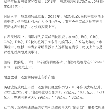
据当年招股书披露的数据，2018年，溜溜梅营收8.73亿元，净利润
仅0.56亿元。
时隔六年，溜溜梅转战港股。2025年，溜溜梅两次向递交港交所上
市申请，但申请材料均在六个月内失效，直至今年完成名称变更并
更新递表资料后，才快速实现上市。
在发展过程中，溜溜梅先后完成四轮融资，在A轮、B轮、C1轮、
C2轮、D1轮、D2轮均签署了有条件的赎回权。在长达七年的上市
历程中，红杉、李青多家明星投资人选择清仓离场，此次上市亦是
踩着最后期限兑现承诺。
值得一提的是，C轮、D轮融资明确要求，溜溜梅最晚需在2026年6
月30日前完成上市。
增速放缓，溜溜梅要靠上市扩产能
历经波折成功上市后，溜溜梅的经营实力较2018年实现大幅提升。
2023至2025年，溜溜梅营收分别为13.22亿元、16.16亿元、17.11
亿元；净利润依次为0.99亿元、1.48亿元、1.82亿元。
近年来，溜溜梅通过品类扩展和渠道改革大打“翻身战”，主要依托西