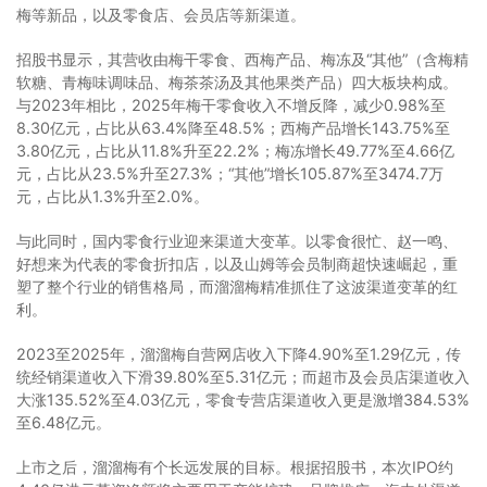
梅等新品，以及零食店、会员店等新渠道。
招股书显示，其营收由梅干零食、西梅产品、梅冻及“其他”（含梅精
软糖、青梅味调味品、梅茶茶汤及其他果类产品）四大板块构成。
与2023年相比，2025年梅干零食收入不增反降，减少0.98%至
8.30亿元，占比从63.4%降至48.5%；西梅产品增长143.75%至
3.80亿元，占比从11.8%升至22.2%；梅冻增长49.77%至4.66亿
元，占比从23.5%升至27.3%；“其他”增长105.87%至3474.7万
元，占比从1.3%升至2.0%。
与此同时，国内零食行业迎来渠道大变革。以零食很忙、赵一鸣、
好想来为代表的零食折扣店，以及山姆等会员制商超快速崛起，重
塑了整个行业的销售格局，而溜溜梅精准抓住了这波渠道变革的红
利。
2023至2025年，溜溜梅自营网店收入下降4.90%至1.29亿元，传
统经销渠道收入下滑39.80%至5.31亿元；而超市及会员店渠道收入
大涨135.52%至4.03亿元，零食专营店渠道收入更是激增384.53%
至6.48亿元。
上市之后，溜溜梅有个长远发展的目标。根据招股书，本次IPO约