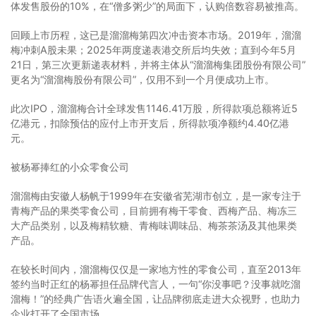
体发售股份的10%，在“僧多粥少”的局面下，认购倍数容易被推高。
回顾上市历程，这已是溜溜梅第四次冲击资本市场。2019年，溜溜
梅冲刺A股未果；2025年两度递表港交所后均失效；直到今年5月
21日，第三次更新递表材料，并将主体从“溜溜梅集团股份有限公司”
更名为“溜溜梅股份有限公司”，仅用不到一个月便成功上市。
此次IPO，溜溜梅合计全球发售1146.41万股，所得款项总额将近5
亿港元，扣除预估的应付上市开支后，所得款项净额约4.40亿港
元。
被杨幂捧红的小众零食公司
溜溜梅由安徽人杨帆于1999年在安徽省芜湖市创立，是一家专注于
青梅产品的果类零食公司，目前拥有梅干零食、西梅产品、梅冻三
大产品类别，以及梅精软糖、青梅味调味品、梅茶茶汤及其他果类
产品。
在较长时间内，溜溜梅仅仅是一家地方性的零食公司，直至2013年
签约当时正红的杨幂担任品牌代言人，一句“你没事吧？没事就吃溜
溜梅！”的经典广告语火遍全国，让品牌彻底走进大众视野，也助力
企业打开了全国市场。