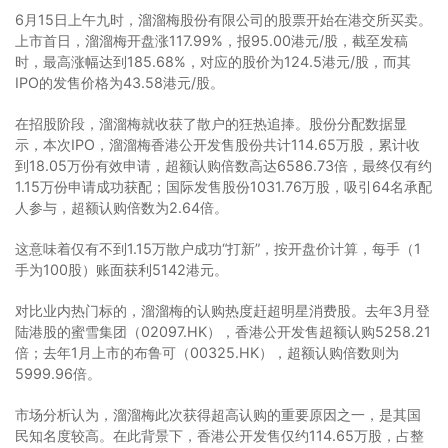
6月15日上午九时，溜溜梅股份有限公司的股票开始在港交所买卖。
上市首日，溜溜梅开盘涨117.99%，报95.00港元/股，截至发稿
时，最高涨幅达到185.68%，对应的股价为124.5港元/股，而其
IPO的发售价格为43.58港元/股。
在招股阶段，溜溜梅就收获了散户的狂热追捧。股份分配数据显
示，本次IPO，溜溜梅香港公开发售股份共计114.65万股，累计收
到18.05万份有效申请，超额认购倍数高达6586.73倍，最终仅有约
1.15万份申请成功获配；国际发售股份1031.76万股，吸引64名承配
人参与，超额认购倍数为2.64倍。
这意味着仅有不到1.15万散户成功“打新”，按开盘价计算，每手（1
手为100股）账面获利5142港元。
对比业内热门标的，溜溜梅的认购热度赶超明星消费股。去年3月登
陆港股的蜜雪集团（02097.HK），香港公开发售超额认购5258.21
倍；去年1月上市的布鲁可（00325.HK），超额认购倍数则为
5999.96倍。
市场分析认为，溜溜梅此次获得超高认购的重要原因之一，是其国
民知名度较高。在此背景下，香港公开发售仅约114.65万股，占整