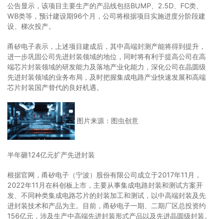
公告显示，该项目主要生产的产品线包括BUMP、2.5D、FC类、
WB类等，预计建设期96个月，公司将根据项目实施进度分阶段建
设、梯次投产。
甬矽电子表示，上述项目建成后，其中高端封测产能将得到提升，
进一步巩固公司先进封装领域的地位，同时将有利于提高公司在高
端芯片封装领域的研发能力及落地产业化能力，深化公司在晶圆级
先进封装领域的业务布局，及时把握集成电路产业快速发展和高端
芯片封装国产替代的良好机遇。
图片来源：图虫创意
半年砸124亿元扩产先进封装
根据官网，甬矽电子（宁波）股份有限公司成立于2017年11月，
2022年11月在科创板上市，主要从事集成电路封装和测试方案开
发、不同种类集成电路芯片的封装加工和测试，以中高端封装及先
进封装技术和产品为主。目前，甬矽电子一期、二期厂区总投资约
156亿元，涉及生产中高端先进封装形式产品以及先进晶圆级封装。