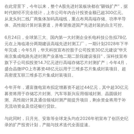
在此背景下，今年以来，整个A股先进封装板块都在“砸钱扩产”，据
时代财经不完全统计，上市公司年内合计投资金额已超300亿元。
从龙头到二线厂商集体加码高端线，重点布局高端存储、功率半导
体、高性能计算封装赛道，并希望推进国产先进封装的自主可控。
6月24日，全球第三大、国内第一大封测企业长电科技公告拟78亿
元在上海临港分两期建设高端先进封测工厂，一期计划2028年下半
年完成；今年5月，华天科技宣布控股子公司投资30亿元建设“华天
南京集成电路先进封测产业基地二期二阶段建设项目”，深科技宣布
旗下子公司拟投资14.7亿元进行高端存储芯片封测扩产；今年4月，
盛合晶微IPO上市募资48亿元以用于三维多芯片集成封装项目、超
高密度互联三维多芯片集成封装项目。
今年开年，通富微电宣布拟定增募资不超过44亿元，其中超30亿元
募资将用于存储芯片封测、汽车等新兴应用领域封测、晶圆级封
测、高性能计算及通信领域封测产能提升项目，剩余资金将用于补
充流动资金及偿还银行贷款。
与此同时，日月光、安靠等全球龙头均在2026年初宣布了创历史纪
录的扩产投资计划，产能与技术迭代全面提速。