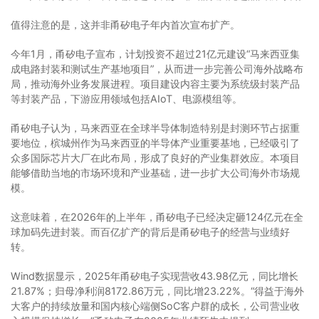
值得注意的是，这并非甬矽电子年内首次宣布扩产。
今年1月，甬矽电子宣布，计划投资不超过21亿元建设“马来西亚集
成电路封装和测试生产基地项目”，从而进一步完善公司海外战略布
局，推动海外业务发展进程。项目建设内容主要为系统级封装产品
等封装产品，下游应用领域包括AIoT、电源模组等。
甬矽电子认为，马来西亚在全球半导体制造特别是封测环节占据重
要地位，槟城州作为马来西亚的半导体产业重要基地，已经吸引了
众多国际芯片大厂在此布局，形成了良好的产业集群效应。本项目
能够借助当地的市场环境和产业基础，进一步扩大公司海外市场规
模。
这意味着，在2026年的上半年，甬矽电子已经决定砸124亿元在全
球加码先进封装。而百亿扩产的背后是甬矽电子的经营与业绩好
转。
Wind数据显示，2025年甬矽电子实现营收43.98亿元，同比增长
21.87%；归母净利润8172.86万元，同比增23.22%。“得益于海外
大客户的持续放量和国内核心端侧SoC客户群的成长，公司营业收