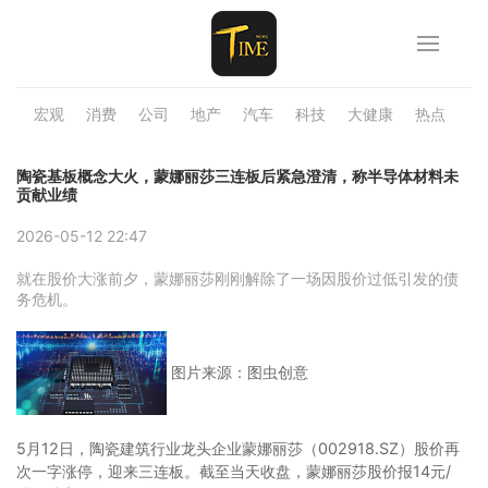
宏观
消费
公司
地产
汽车
科技
大健康
热点
品
陶瓷基板概念大火，蒙娜丽莎三连板后紧急澄清，称半导体材料未
贡献业绩
2026-05-12 22:47
就在股价大涨前夕，蒙娜丽莎刚刚解除了一场因股价过低引发的债
务危机。
图片来源：图虫创意
5月12日，陶瓷建筑行业龙头企业蒙娜丽莎（002918.SZ）股价再
次一字涨停，迎来三连板。截至当天收盘，蒙娜丽莎股价报14元/