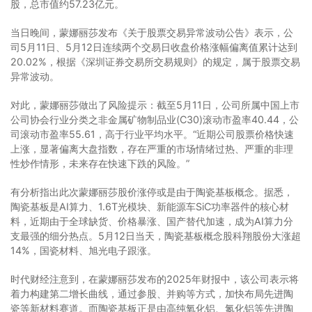
股，总市值约57.23亿元。
当日晚间，蒙娜丽莎发布《关于股票交易异常波动公告》表示，公
司5月11日、5月12日连续两个交易日收盘价格涨幅偏离值累计达到
20.02%，根据《深圳证券交易所交易规则》的规定，属于股票交易
异常波动。
对此，蒙娜丽莎做出了风险提示：截至5月11日，公司所属中国上市
公司协会行业分类之非金属矿物制品业(C30)滚动市盈率40.44，公
司滚动市盈率55.61，高于行业平均水平。“近期公司股票价格快速
上涨，显著偏离大盘指数，存在严重的市场情绪过热、严重的非理
性炒作情形，未来存在快速下跌的风险。”
有分析指出此次蒙娜丽莎股价涨停或是由于陶瓷基板概念。据悉，
陶瓷基板是AI算力、1.6T光模块、新能源车SiC功率器件的核心材
料，近期由于全球缺货、价格暴涨、国产替代加速，成为AI算力分
支最强的细分热点。5月12日当天，陶瓷基板概念股科翔股份大涨超
14%，国瓷材料、旭光电子跟涨。
时代财经注意到，在蒙娜丽莎发布的2025年财报中，该公司表示将
着力构建第二增长曲线，通过参股、并购等方式，加快布局先进陶
瓷等新材料赛道。而陶瓷基板正是由高纯氧化铝、氮化铝等先进陶