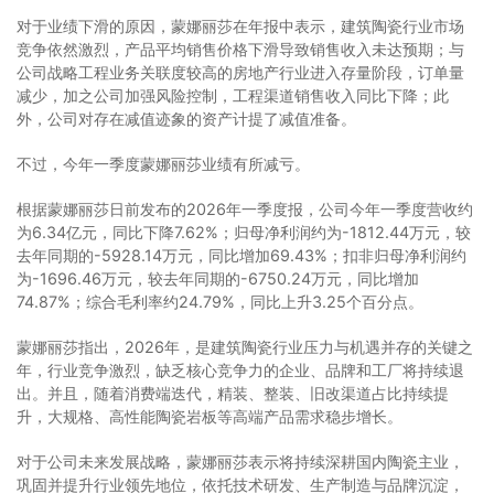
对于业绩下滑的原因，蒙娜丽莎在年报中表示，建筑陶瓷行业市场
竞争依然激烈，产品平均销售价格下滑导致销售收入未达预期；与
公司战略工程业务关联度较高的房地产行业进入存量阶段，订单量
减少，加之公司加强风险控制，工程渠道销售收入同比下降；此
外，公司对存在减值迹象的资产计提了减值准备。
不过，今年一季度蒙娜丽莎业绩有所减亏。
根据蒙娜丽莎日前发布的2026年一季度报，公司今年一季度营收约
为6.34亿元，同比下降7.62%；归母净利润约为-1812.44万元，较
去年同期的-5928.14万元，同比增加69.43%；扣非归母净利润约
为-1696.46万元，较去年同期的-6750.24万元，同比增加
74.87%；综合毛利率约24.79%，同比上升3.25个百分点。
蒙娜丽莎指出，2026年，是建筑陶瓷行业压力与机遇并存的关键之
年，行业竞争激烈，缺乏核心竞争力的企业、品牌和工厂将持续退
出。并且，随着消费端迭代，精装、整装、旧改渠道占比持续提
升，大规格、高性能陶瓷岩板等高端产品需求稳步增长。
对于公司未来发展战略，蒙娜丽莎表示将持续深耕国内陶瓷主业，
巩固并提升行业领先地位，依托技术研发、生产制造与品牌沉淀，