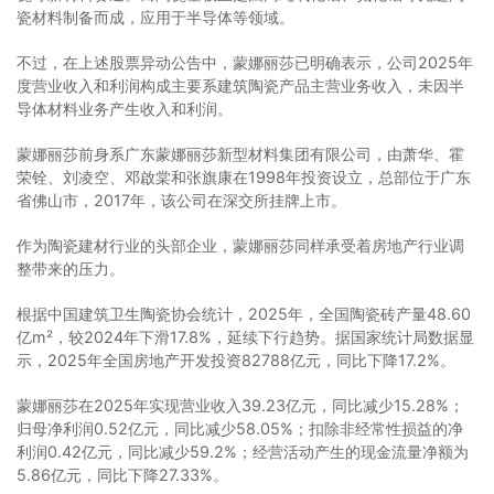
瓷材料制备而成，应用于半导体等领域。
不过，在上述股票异动公告中，蒙娜丽莎已明确表示，公司2025年
度营业收入和利润构成主要系建筑陶瓷产品主营业务收入，未因半
导体材料业务产生收入和利润。
蒙娜丽莎前身系广东蒙娜丽莎新型材料集团有限公司，由萧华、霍
荣铨、刘凌空、邓啟棠和张旗康在1998年投资设立，总部位于广东
省佛山市，2017年，该公司在深交所挂牌上市。
作为陶瓷建材行业的头部企业，蒙娜丽莎同样承受着房地产行业调
整带来的压力。
根据中国建筑卫生陶瓷协会统计，2025年，全国陶瓷砖产量48.60
亿m²，较2024年下滑17.8%，延续下行趋势。据国家统计局数据显
示，2025年全国房地产开发投资82788亿元，同比下降17.2%。
蒙娜丽莎在2025年实现营业收入39.23亿元，同比减少15.28%；
归母净利润0.52亿元，同比减少58.05%；扣除非经常性损益的净
利润0.42亿元，同比减少59.2%；经营活动产生的现金流量净额为
5.86亿元，同比下降27.33%。