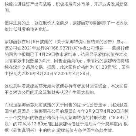
稳健推进轻资产出海战略，积极拓展海外市场，开辟业务发展新空
间。
值得注意的是，就在股价大涨前夕，蒙娜丽莎刚刚解除了一场因股
价过低引发的债务危机。
蒙娜丽莎在5月6日披露的《关于蒙娜转债回售结果的公告》显示，
该公司在2021年发行的1168.93万张可转换公司债券——蒙娜转债
的回售申报期已于4月29日收市后结束，结果显示蒙娜转债在本次
回售有效申报数量为0张，回售金额为0元，未售出的蒙娜转债将继
续在深圳交易所交易。据悉，此次回售价格约为101.23元/张，回售
申报期为2026年4月23日至2026年4月29日。
这也意味着蒙娜丽莎无须向该债券持有者支付回售资金，本次回售
不会对该公司的现金流和财务状况产生重大影响。
而根据蒙娜丽莎此前披露的关于回售的提示性公告显示，此次触发
回售的原因是：蒙娜丽莎公司的股票自今年3月9日至4月20日连续
三十个交易日的收盘价格低于当期蒙娜转债的转股价格（19.84元/
股）的70%,即13.89元/股,且蒙娜转债处于最后两个计息年度内,根
据《募集说明书》中的约定,蒙娜转债有条件回售条款生效。