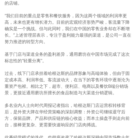
的店铺。
“我们目前的重点是零售和餐饮服务，因为这两个领域的利润率更
高，未来也更有增长潜力。目前的宏观经济形势严峻，客流量下降
确实是一个挑战。但与此同时，我们在中国的零售业务却在不断增
长。”上述管理层表示，专注于盈利能力最强的渠道，是公司一直在
努力推进的转型方向。
基于门店与渠道业务的盈利差异，通用磨坊在中国市场完成了这次
标志性的“轻重分离”。
过去，线下门店承担着哈根达斯的品牌形象与高端体验，但由于固
定成本高、利润率低、客流波动大，在当下的零售环境中逐渐沦为
重资产包袱。相比之下，超市、便利店、电商以及餐饮B端分销场
景，更接近通用磨坊所擅长的食品制造与大渠道分销逻辑。
多名业内人士向时代周报记者指出，哈根达斯门店运营权转移背
后，是外资大牌在华经营策略的深刻调整：外资公司继续退守后
方，保留品牌、产品和供应链的核心收益；而本土操盘手则走向前
台，接棒更复杂、更需要快速响应的门店肉搏战。
此番经营模式的迭代，也彻底改变了哈根达斯深耕中国市场数十年