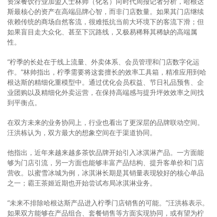
资深餐饮行业加盟人士林帅（化名）向时代周报记者分析，哈根达
斯最核心的资产在高端品牌心智，而非门店数量。如果其门店继续
依赖传统的商场自然客流，很难抵抗当前大环境下的客流下滑；但
如果盲目走大众化、甚至下沉路线，又极易稀释其稀缺的高端属
性。
“柠季的长处在于线上流量、外卖体系、会员管理和门店数字化运
作。”林帅指出，柠季需要将这套擅长的效率工具箱，精准应用到哈
根达斯的精细化重模型中。通过优化会员权益、节日礼品预售、企
业团购以及精细化外卖运营，在保持高端感与提升坪效效率之间找
到平衡点。
在双方未来的业务协同上，行业也看出了更深层的品牌联动空间。
汪洪栋认为，双方最大的想象空间在于渠道协同。
他指出，近年来越来越多茶饮品牌开始引入冰淇淋产品。一方面能
够为门店引流，另一方面也能够丰富产品结构、提升客单价和门店
营收。以蜜雪冰城为例，冰淇淋长期是其销量表现较好的核心单品
之一；霸王茶姬近期也开始尝试布局冰淇淋业务。
“未来不排除哈根达斯产品进入柠季门店销售的可能。”汪洪栋表示。
如果双方能够在产品组合、套餐销售等方面实现协同，或有望为柠