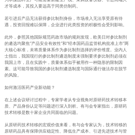
才等成本，其投入要远高于同类仿制药。
若引进后产品无法获得参比制剂身份，市场准入无法享受原有待
遇，投资回报难以保障，企业进行此类投资的积极性会受到影响。
此外，参照其他国际规范药政市场的规则发现，欧美日对参比制剂
的遴选均聚焦“产品安全有效性”和“经本国药品监管机构批准上市”两
大核心标准，未将质量体系作为参比制剂选择的评价维度。业内人
士指出，我国现行的参比制剂遴选制度未强制要求参比制剂必须在
我国上市，且在实践中，质量体系似乎被用作一种隐形的限制因
素。这可能导致我国的参比制剂遴选制度与国际通行做法存在脱节
的风险。
如何激活医药产业新动能？
在上述会议研讨过程中，专家学者从专业视角对原研药技术转移本
质、产品身份认定等问题进行深入剖析。有与会专家指出，原研药
技术转移是数十家企业共同面临的问题。
从原研药技术转移的宏观价值来看，有与会专家认为，技术转移的
原研药品具有保障供应稳定性、降低生产成本、引进先进技术与管