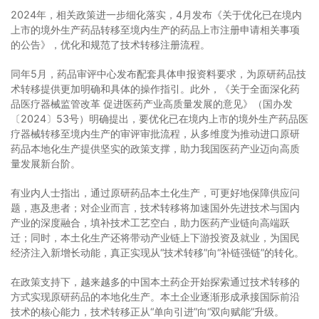
2024年，相关政策进一步细化落实，4月发布《关于优化已在境内
上市的境外生产药品转移至境内生产的药品上市注册申请相关事项
的公告》，优化和规范了技术转移注册流程。
同年5月，药品审评中心发布配套具体申报资料要求，为原研药品技
术转移提供更加明确和具体的操作指引。此外，《关于全面深化药
品医疗器械监管改革 促进医药产业高质量发展的意见》（国办发
〔2024〕53号）明确提出，要优化已在境内上市的境外生产药品医
疗器械转移至境内生产的审评审批流程，从多维度为推动进口原研
药品本地化生产提供坚实的政策支撑，助力我国医药产业迈向高质
量发展新台阶。
有业内人士指出，通过原研药品本土化生产，可更好地保障供应问
题，惠及患者；对企业而言，技术转移将加速国外先进技术与国内
产业的深度融合，填补技术工艺空白，助力医药产业链向高端跃
迁；同时，本土化生产还将带动产业链上下游投资及就业，为国民
经济注入新增长动能，真正实现从“技术转移”向“补链强链”的转化。
在政策支持下，越来越多的中国本土药企开始探索通过技术转移的
方式实现原研药品的本地化生产。本土企业逐渐形成承接国际前沿
技术的核心能力，技术转移正从“单向引进”向“双向赋能”升级。