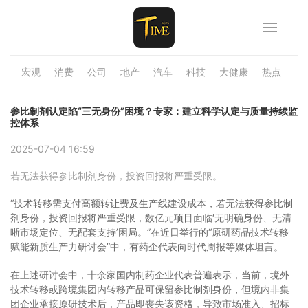
宏观
消费
公司
地产
汽车
科技
大健康
热点
品
参比制剂认定陷“三无身份”困境？专家：建立科学认定与质量持续监
控体系
2025-07-04 16:59
若无法获得参比制剂身份，投资回报将严重受限。
“技术转移需支付高额转让费及生产线建设成本，若无法获得参比制
剂身份，投资回报将严重受限，数亿元项目面临‘无明确身份、无清
晰市场定位、无配套支持’困局。”在近日举行的“原研药品技术转移
赋能新质生产力研讨会”中，有药企代表向时代周报等媒体坦言。
在上述研讨会中，十余家国内制药企业代表普遍表示，当前，境外
技术转移或跨境集团内转移产品可保留参比制剂身份，但境内非集
团企业承接原研技术后，产品即丧失该资格，导致市场准入、招标