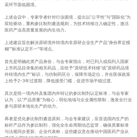
采环节面临困境。
上述会议中，专家学者针对行业困境，提出以“公平性”与“国际化”为
双轮驱动，重构参比制剂遴选规则，为技术转移注入确定性，激活
医药产业高质量发展的内生动力。
上述建议旨在解决原研境外转境内非原研企业生产产品“身份界定模
糊”“标准认定不一”等堵点。
首先是明确此类产品身份，与会专家指出，对已列入或拟列入国家
上市药品目录集的相关药品，应给予“原研技术转移”或“原研药品境
外转境内生产”标识，与仿制药区分，保障市场定位，并在医保政策
上给予2-3年过渡期，降低接受门槛，促进市场平稳过渡。
其次是统一境内外及集团内外转让的参比制剂认定标准，与会专家
认为，以“产品质量”为核心，弱化地域与企业属性限制，激发全行业
参与原研本地化生产的动力。
再者是优化参比制剂遴选原则，与会专家建议，应首选国内生产的
标杆产品作为参比制剂，强化全生命周期动态监管，确保质量标准
与法规同步更新。企业代表称，这些建议意在推动中国医药产业从