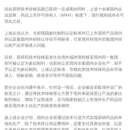
但在原研技术转移实践已取得一定成果的同时，上述十余家国内企
业反映，药品上市许可持有人（MAH）制度下，现行规则或存在可
优化之处。
上述企业认为，当前我国参比制剂认定标准对已上市原研产品境内
外以及集团内外的转让存在不同标准，引发境外转境内非集团内转
让的产品市场准入问题。
目前，原研药技术转移若发生在境外或跨境转移至境内同一集团，
则可被认定为参比制剂；但若转让至境内非集团内企业生产，则不
予认定为参比制剂。上述认定标准，导致此类技术转移药品在市场
准入、招标采购、医保支付等环节面临问题。
部分企业在沟通中表示，针对这一情况，企业被迫采取境外设厂的
权宜之计，通过将技术转移受让方置于境外来延续受让产品的参比
制剂地位，增加了运营成本，且与国家鼓励已上市境外生产药品转
移至境内本土化生产的政策初衷相悖。
据上述企业介绍，国内企业若通过技术引进方式实现原研药品的本
地化生产，除了技术转让协议费用外，还要支付其商业价值，以及
为承接品种生产可能需要新建生产线、采购设备仪器、引进高端人