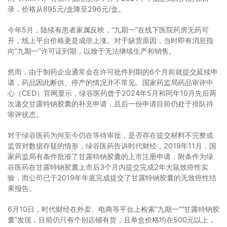
录，价格从895元/盒降至296元/盒。
今年5月，陆续有患者家属反映，“九期一”在线下医院药房无药可
开，线上平台价格更是成倍上涨。对于缺货原因，当时即有消息指
向“九期一”许可证到期，以致于无法继续生产和销售。
然而，由于制药企业通常会在许可批件到期的6个月前就提交延续申
请，药品因此断供、停产的情况并不常见。国家药监局药品审评中
心（CED）官网显示，绿谷医药曾于2024年5月和同年10月先后两
次递交甘露特钠胶囊的补充申请，且后一份申请目前仍处于排队待
审评状态。
对于绿谷医药为何至今仍在等待审批，是否存在提交材料不完整或
监管对数据存疑的情形，绿谷医药告诉时代财经，2019年11月，国
家药监局有条件批准了甘露特钠胶囊的上市注册申请，附条件为绿
谷医药在甘露特钠胶囊上市后3个月内提交完成2年大鼠致癌性实
验，而公司已于2019年年底完成提交了甘露特钠胶囊的无致癌性结
果报告。
6月10日，时代财经在外卖、电商等平台上检索“九期一”“甘露特钠胶
囊”发现，目前仍只有个别店铺有货，且单盒价格均在500元以上，