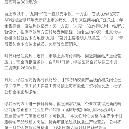
最高可达880元/盒。
自上市以来，“九期一”便一直颇受争议。一方面，它被视作结束了
AD领域全球17年无新药上市的历史，并引来医药界的广泛关注，年
销售额也一度达到数亿元；另一方面，“九期一”在作用机制、临床试
验设计、临床疗效等方面始终受到质疑，知名生物学家、北京大学
教授饶毅就曾多次炮轰“九期一”及其主要发明人耿美玉，“九期一”背
后团队也多次传出裁员、欠薪等负面消息。
时代财经注意到，近日，市场上亦有传闻称，因近期面临严重经营
压力，现金流极度紧张，自6月1日起，绿谷医药全员放假三个月，
工资降到2600/月。
对此，绿谷医药告诉时代财经，甘露特钠胶囊产品线的相关岗位已
停工停产，停工员工实发工资将按上海市最低工资标准发放，社保
公积金按正常缴纳。
绿谷医药方面进一步解释称，依照国家法规，企业在获得更新的药
证前须停止相关商业生产和销售（临床研究用药供应不受影响），
直至管理部门审批通过后才可恢复。“本次临时性调整方案仅限于甘
露特钠产品线相关岗位。待再审批通过及恢复生产经营后，公司将
第一时间恢复原薪酬标准。”绿谷医药方面对时代财经强调。