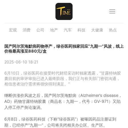
宏观
消费
公司
地产
汽车
科技
大健康
热点
品
国产阿尔茨海默病药物停产，绿谷医药独家回应“九期一”风波，线上
价格最高涨至880元/盒
2025-06-10 18:21
6月10日，绿谷医药在接受时代财经采访时独家透露，“甘露特钠胶
囊目前的审评审批已进入最终阶段，我们正与有关部门密切沟通，
相信患者治疗需求将很快得到满足。”
继断供涨价风波之后，国产阿尔茨海默病（Alzheimer’s disease，
AD）药物甘露特钠胶囊（商品名：九期一，代号：GV-971）又陷
入停工停产舆论漩涡。
6月8日，绿谷医药科技（下称“绿谷医药”）被曝因药品注册证到
期，已经停产“九期一”，公司将关闭相关办公区、生产区。