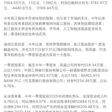
7004.55万元、1.1亿元、1.39亿元；利润总额则分别为-3782.91万
元、-4440.6万元、-3169.44万元。
今年延江股份半导体转型的预期，也引发了市场的关注。今年以来
有多位投资者就此次收购事项询问延江股份，具体包括重组进展；
延江股份主营业务和光模块、半导体、人工智能连接器是否有关
联；甬强科技的业务动态等。
值得注意的是，今年以来，受跨界预期驱动，延江股份股价一度涨
幅超40%，并在3月11日创下31元/股的阶段性高点。而高盛、巴克
莱等机构也在一季度新进成为其前十大股东。
一季度报显示，截至今年一季度末，高盛公司持有约528.34万股，
占比1.59%；中国工商银行股份有限公司—财通新视野灵活配置混合
型证券投资基金持有约392.67万股，占比1.18%；BARCLAYS
BANK PLC（巴克莱银行股份有限公司）持有约254.49万股，占比
0.76%。
从业绩来看，今年一季度延续2025年的增长势头，实现营业收入约
4.76亿元，同比增长9.07%；扣非归母净利润约2884.15万元，同
比增长294.15%；经营活动产生的现金流净额约6209.48万元，同
比增长2930.41%；基本每股收益约0.096元/股，同比增长