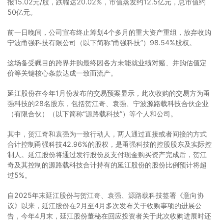
报15.02元/股，跌幅达20.02%，市值蒸发约12.5亿元，总市值约
50亿元。
前一日晚间，公司宣布终止筹划4个多月的重大资产重组，放弃收购
宁波甬强科技有限公司（以下简称“甬强科技”）98.54%股权。
这场备受瞩目的跨界并购最终因各方未能就业绩对赌、并购估值定
价等关键核心条款达成一致而流产。
延江股份在今年1月份发布的交易预案显示，此次收购的交易方为甬
强科技的28名股东，包括贺江奇、袁强、宁波源路载科技合伙企业
（有限合伙）（以下简称“源路载科技”）等个人和公司。
其中，贺江奇和袁强为一致行动人，两人通过直接或者间接的方式
合计控制甬强科技42.96%的股权，是甬强科技的控股股东及实际控
制人。延江股份将通过发行股份及支付现金购买资产完成后，贺江
奇及其控制的源路载科技合计持有的延江股份的股份比例预计将超
过5%。
自2025年末延江股份与贺江奇、袁强、源路载科技签署《意向协
议》以来，延江股份在2月至4月多次发布关于收购事项的进展公
告，今年4月末，延江股份董秘在回应投资者关于此次收购进展时还