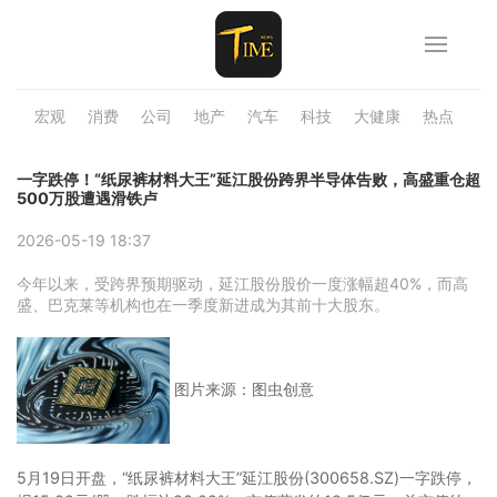
宏观
消费
公司
地产
汽车
科技
大健康
热点
品
一字跌停！“纸尿裤材料大王”延江股份跨界半导体告败，高盛重仓超
500万股遭遇滑铁卢
2026-05-19 18:37
今年以来，受跨界预期驱动，延江股份股价一度涨幅超40%，而高
盛、巴克莱等机构也在一季度新进成为其前十大股东。
图片来源：图虫创意
5月19日开盘，“纸尿裤材料大王”延江股份(300658.SZ)一字跌停，