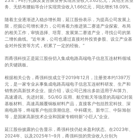
23%；PE打孔膜及复合膜业务实现营业收入3.62亿元；其他主营业
务、无纺布腰贴等合计实现营业收入1.66亿元，同比增长18.09%。
随着主业逐渐进入稳步增长期，延江股份表示，为提高公司发展上
限，挖掘公司增长潜力，公司将着力推进第二赛道产业探索、布局
的相关工作，审慎选择、培育、发展第二赛道产业，寻找公司的第
二增长曲线。“近年来，公司也通过直接对外投资参股、设立产业基
金对外投资等方式，积累了一定的经验。”
而甬强科技正是延江股份切入集成电路高端电子信息互连材料领域
的关键跳板。
根据相关公告，甬强科技成立于2019年12月，注册资本约1397万
元，是一家专业从事集成电路高端电子信息互连材料研发、生产和
销售的高新技术企业。据介绍，该公司已推出多款适用于AI算力、
高速通讯、先进封装、5G/6G 应用、航空航天等场景的高端IC封装
基板材料、高速高频覆铜板材料产品，直接客户包括胜宏科技、深
南电路等，终端客户包括浪潮信息、中科曙光、新华三、中际旭创
等，是国家高新技术企业和国家专精特新“小巨人”企业。
延江股份披露的公告显示，甬强科技仍处未盈利状态。在2023年、
2024年、以及2025年1~9月，甬强科技的营业收入分别为