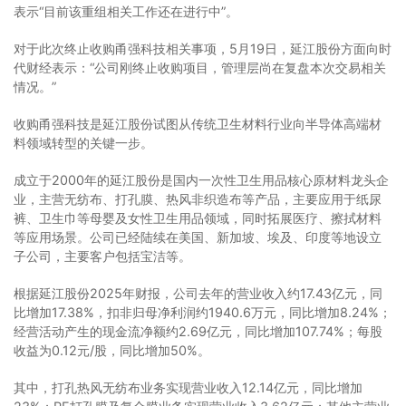
表示“目前该重组相关工作还在进行中”。
对于此次终止收购甬强科技相关事项，5月19日，延江股份方面向时
代财经表示：“公司刚终止收购项目，管理层尚在复盘本次交易相关
情况。”
收购甬强科技是延江股份试图从传统卫生材料行业向半导体高端材
料领域转型的关键一步。
成立于2000年的延江股份是国内一次性卫生用品核心原材料龙头企
业，主营无纺布、打孔膜、热风非织造布等产品，主要应用于纸尿
裤、卫生巾等母婴及女性卫生用品领域，同时拓展医疗、擦拭材料
等应用场景。公司已经陆续在美国、新加坡、埃及、印度等地设立
子公司，主要客户包括宝洁等。
根据延江股份2025年财报，公司去年的营业收入约17.43亿元，同
比增加17.38%，扣非归母净利润约1940.6万元，同比增加8.24%；
经营活动产生的现金流净额约2.69亿元，同比增加107.74%；每股
收益为0.12元/股，同比增加50%。
其中，打孔热风无纺布业务实现营业收入12.14亿元，同比增加