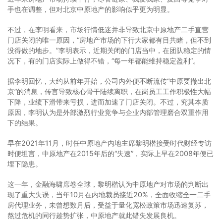
手也在调整，但对北京中原地产的影响似乎更为明显。
不过，在李明看来，市场行情低迷并非导致北京中原地产二手直营
门店关闭的唯一原因，“房地产市场的下行大家都有目共睹，但不到
没得做的地步。”李明表示，近期关闭的门店当中，在团队稳定的情
况下，有的门店实际上做得不错，“每一年都能维持稳定盈利”。
据李明回忆，大约从前年开始，公司内外便不断流传“中原要撤出北
京”的消息，传言导致核心骨干陆续离职，在岗员工工作积极性大幅
下降，业绩下滑带来亏损，进而加速了门店关闭。不过，究其本质
原因，李明认为是外部激烈行业竞争与企业内部管理磨合双重作用
下的结果。
早在2021年11月，时任中原地产内地主席黎明楷接受时代财经专访
时便坦言，中原地产在2015年后的“失速”，实际上早在2008年便已
埋下隐患。
这一年，金融海啸席卷全球，黎明楷认为中原地产对市场的判断出
现了重大失误，当年10月在内地裁员接近20%，全面收缩全一二手
房代理业务，未曾想数月后，受益于量化宽松政策市场迅速复苏，
熬过危机的同行趁势扩张，中原地产就此错失发展良机。