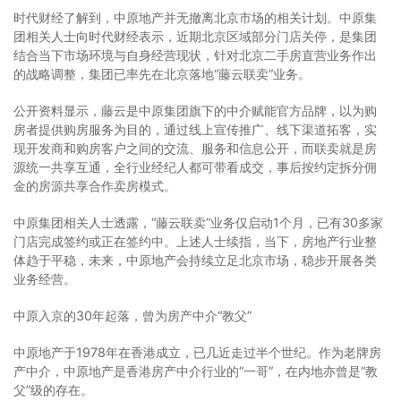
时代财经了解到，中原地产并无撤离北京市场的相关计划。中原集
团相关人士向时代财经表示，近期北京区域部分门店关停，是集团
结合当下市场环境与自身经营现状，针对北京二手房直营业务作出
的战略调整，集团已率先在北京落地“藤云联卖”业务。
公开资料显示，藤云是中原集团旗下的中介赋能官方品牌，以为购
房者提供购房服务为目的，通过线上宣传推广、线下渠道拓客，实
现开发商和购房客户之间的交流、服务和信息公开，而联卖就是房
源统一共享互通，全行业经纪人都可带看成交，事后按约定拆分佣
金的房源共享合作卖房模式。
中原集团相关人士透露，“藤云联卖”业务仅启动1个月，已有30多家
门店完成签约或正在签约中。上述人士续指，当下，房地产行业整
体趋于平稳，未来，中原地产会持续立足北京市场，稳步开展各类
业务经营。
中原入京的30年起落，曾为房产中介“教父”
中原地产于1978年在香港成立，已几近走过半个世纪。作为老牌房
产中介，中原地产是香港房产中介行业的“一哥”，在内地亦曾是“教
父”级的存在。