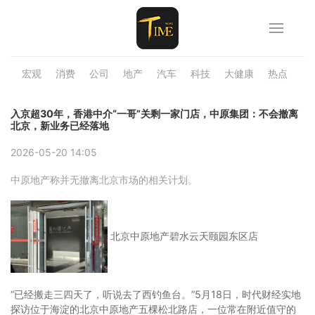
宏观
消费
公司
地产
汽车
科技
大健康
热点
品
入京超30年，香港中介“一哥”关剩一家门店，中原集团：不会撤离
北京，新业务已经落地
2026-05-20 14:05
中原地产称并无撤离北京市场的相关计划。
北京中原地产碧水云天颐园东区店
“已经搬走三四天了，听说去了西钓鱼台。”5月18日，时代财经实地
探访位于海淀的北京中原地产五棵松北路店，一位常在附近值守的