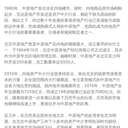
1990年，中原地产首次涉足内地楼市。彼时，内地商品房市场刚刚
起步，无论是地产开发还是房产中介行业，都处于较为原始的阶
段。相比之下，经过数十年发展的香港房地产行业已形成较为成熟
的运作体系，凭借成熟模式入局的中原地产，也因此成为内地房产
中介行业的重要奠基者、引领者和规则制定者之一。
北京中原地产曾是中原地产在内地的规模最大、设立最早的分行之
一，于1994年10月，北京中原房地产经纪有限公司正式成立，其亦
作为中原华北区域的管理总部。巅峰时期，中原地产在北京至少同
时开设200余家，员工数量将近5000人。
2015年，内地房产中介行业迎来转折点，来自北京的链家凭借着资
本的力量，在全国范围内大打规模战，专注直营模式的中原地产行
业老大地位受到挑战。就内地市场规模而言，2015年，中原地产全
年交易额为7259亿元，而成立14年的链家已追赶至7090亿元。此
后，随着链家进一步发展以及旗下贝壳平台的出现，贝壳系的市场
份额继续迅速上升，逐渐拉开与中原地产的距离。
近几年，在贝壳系总部所在地北京，中原地产的处境变化尤为明
显。在北京中原地产工作了十多年的房产中介李明告诉时代财经，
近年来房地产市场持续下行，尽管链家、我爱我家、麦田等竞争对