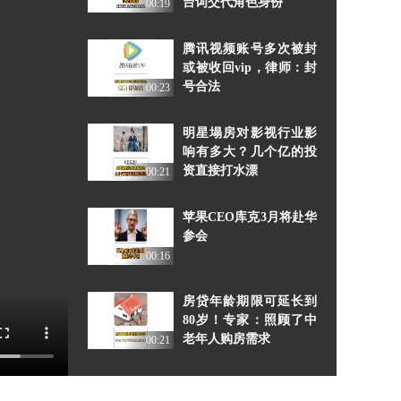
台词交代角色身份
00:19
腾讯视频账号多次被封
或被收回vip，律师：封
号合法
00:23
明星塌房对影视行业影
响有多大？几个亿的投
资直接打水漂
00:21
苹果CEO库克3月将赴华
参会
00:16
房贷年龄期限可延长到
80岁！专家：照顾了中
老年人购房需求
00:21