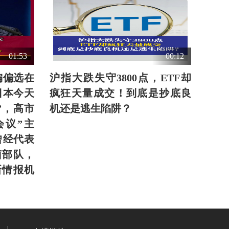
01:53
00:12
偏偏选在
沪指大跌失守3800点，ETF却
日本今天
疯狂天量成交！到底是抄底良
”，高市
机还是逃生陷阱？
会议”主
曾经代表
菌部队，
新情报机