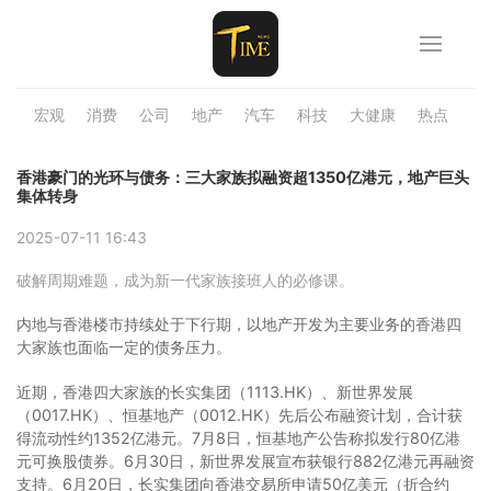
宏观
消费
公司
地产
汽车
科技
大健康
热点
品
香港豪门的光环与债务：三大家族拟融资超1350亿港元，地产巨头
集体转身
2025-07-11 16:43
破解周期难题，成为新一代家族接班人的必修课。
内地与香港楼市持续处于下行期，以地产开发为主要业务的香港四
大家族也面临一定的债务压力。
近期，香港四大家族的长实集团（1113.HK）、新世界发展
（0017.HK）、恒基地产（0012.HK）先后公布融资计划，合计获
得流动性约1352亿港元。7月8日，恒基地产公告称拟发行80亿港
元可换股债券。6月30日，新世界发展宣布获银行882亿港元再融资
支持。6月20日，长实集团向香港交易所申请50亿美元（折合约