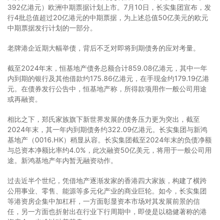
392亿港元）欧洲中期票据计划上市。7月10日，长实集团宣布，发
行4批总值超过20亿港元的中期票据，为上述总值50亿美元的欧元
中期票据发行计划的一部分。
老牌港企近期大幅举债，背后不乏对即将到期债务的应对考量。
截至2024年末，恒基地产债务总额合计859.08亿港元，其中一年
内到期的银行及其他借款约175.86亿港元，在手现金约179.19亿港
元。在债券发行公告中，恒基地产称，所得款项用作一般公司用途
或再融资。
相比之下，郑氏家族旗下新世界发展的债务压力更为突出，截至
2024年末，其一年内到期债务约322.09亿港元。长实集团与新鸿
基地产（0016.HK）稍显从容。长实集团截至2024年末的负债净额
与总资本净额比率约4.0%，此次融资50亿美元，将用于一般公司用
途。新鸿基地产年内暂无融资动作。
过去近半个世纪，凭借地产逐渐发家的香港四大家族，构建了横跨
公用事业、零售、能源等多元化产业的商业巨轮。如今，长实集团
等港资房企集中加杠杆，一方面彰显资本市场对其发展前景的信
任，另一方面也折射出在行业下行周期中，即使是以稳健著称的港