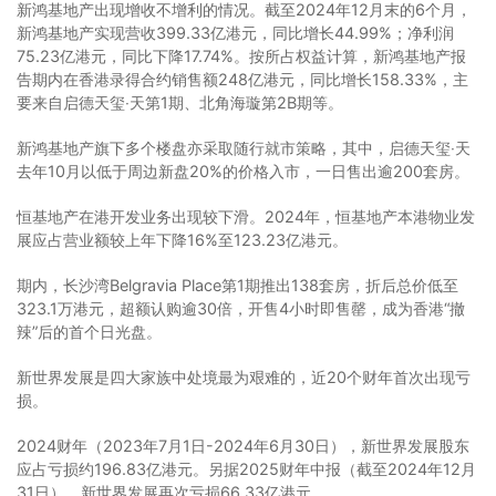
新鸿基地产出现增收不增利的情况。截至2024年12月末的6个月，
新鸿基地产实现营收399.33亿港元，同比增长44.99%；净利润
75.23亿港元，同比下降17.74%。按所占权益计算，新鸿基地产报
告期内在香港录得合约销售额248亿港元，同比增长158.33%，主
要来自启德天玺‧天第1期、北角海璇第2B期等。
新鸿基地产旗下多个楼盘亦采取随行就市策略，其中，启德天玺‧天
去年10月以低于周边新盘20%的价格入市，一日售出逾200套房。
恒基地产在港开发业务出现较下滑。2024年，恒基地产本港物业发
展应占营业额较上年下降16%至123.23亿港元。
期内，长沙湾Belgravia Place第1期推出138套房，折后总价低至
323.1万港元，超额认购逾30倍，开售4小时即售罄，成为香港“撤
辣”后的首个日光盘。
新世界发展是四大家族中处境最为艰难的，近20个财年首次出现亏
损。
2024财年（2023年7月1日-2024年6月30日），新世界发展股东
应占亏损约196.83亿港元。另据2025财年中报（截至2024年12月
31日），新世界发展再次亏损66.33亿港元。