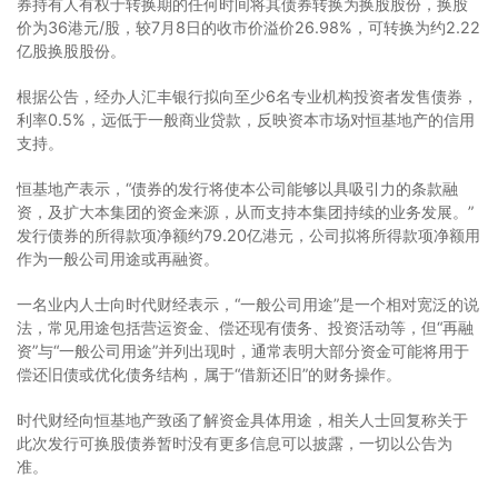
券持有人有权于转换期的任何时间将其债券转换为换股股份，换股
价为36港元/股，较7月8日的收市价溢价26.98%，可转换为约2.22
亿股换股股份。
根据公告，经办人汇丰银行拟向至少6名专业机构投资者发售债券，
利率0.5%，远低于一般商业贷款，反映资本市场对恒基地产的信用
支持。
恒基地产表示，“债券的发行将使本公司能够以具吸引力的条款融
资，及扩大本集团的资金来源，从而支持本集团持续的业务发展。”
发行债券的所得款项净额约79.20亿港元，公司拟将所得款项净额用
作为一般公司用途或再融资。
一名业内人士向时代财经表示，“一般公司用途”是一个相对宽泛的说
法，常见用途包括营运资金、偿还现有债务、投资活动等，但“再融
资”与“一般公司用途”并列出现时，通常表明大部分资金可能将用于
偿还旧债或优化债务结构，属于“借新还旧”的财务操作。
时代财经向恒基地产致函了解资金具体用途，相关人士回复称关于
此次发行可换股债券暂时没有更多信息可以披露，一切以公告为
准。