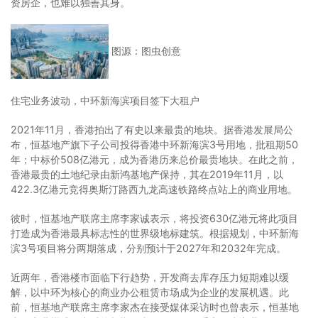
资房企，也难以独善其身。
图源：图虫创意
住宅业务波动，中环新海滨项目签下大租户
2021年11月，香港拍出了有史以来最贵的地块。据香港发展局公
布，恒基地产旗下子公司投得香港中环新海滨3号用地，批租期50
年；中标价508亿港元，成为香港历来总价最贵地块。在此之前，
香港最贵的土地纪录由新鸿基地产保持，其在2019年11月，以
422.3亿港元竞得奥斯汀路西九龙高速铁路终点站上的商业用地。
彼时，恒基地产联席主席李家诚表示，将投资630亿港元将此项目
打造成为香港最具标志性的世界级地标建筑。根据规划，中环新海
滨3号项目将分两期落成，分别预计于2027年和2032年完成。
近两年，香港楼市面临下行趋势，开发商去库存压力短期难以缓
解，以中环为核心的商业办公租赁市场成为企业的发展机遇。此
前，恒基地产联席主席李家杰在接受媒体采访时也曾表示，恒基地