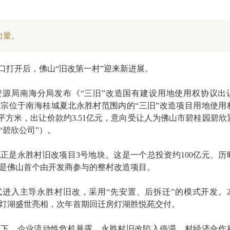
力量。
窗口打开后，佛山“旧改第一村”迎来新进展。
资源局南海分局发布《“三旧”改造国有建设用地使用权协议出
宗位于南海桂城夏北永胜村范围内的“三旧”改造项目用地使用
万平方米，出让价款约3.51亿元，意向受让人为佛山市碧桂园碧欣
“碧欣公司”）。
正是永胜村旧改项目3号地块。这是一个总投资约100亿元、历
是佛山首个由开发商参与的整村改造项目。
正式进入主导永胜村旧改，采用“先安置、后拆迁”的模式开发。20
灯湖盛世亮相，次年首期回迁房灯湖胜悦苑交付。
景下，企业流动性危机暴露，永胜村旧改陷入停滞，村经济合作