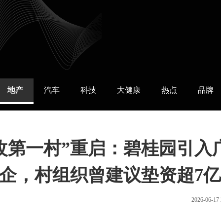
地产
汽车
科技
大健康
热点
品牌
改第一村”重启：碧桂园引入
企，村组织曾建议垫资超7亿
2026-06-17 