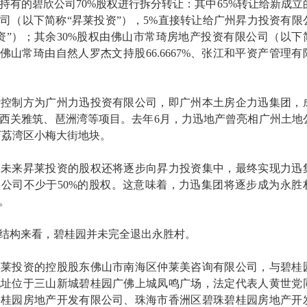
持有的碧欣公司70%股权进行拆分转让：其中65%转让给新成立
司（以下简称“昇莱投资”），5%直接转让给广州昇力投资有限
资”）；其余30%股权由佛山市常琦房地产投资有限公司（以下
佛山常琦由自然人罗杰文持股66.6667%、张江和平资产管理有
际控制方为广州力迅投资有限公司，即广州本土房企力迅集团，
了‌西关雅筑、琶洲湾‌等项目。去年6月，力迅地产曾亮相广州土地
拿下荔湾区小梅大街地块。
，未来昇莱投资的股权还将逐步向昇力投资集中，最终实现力迅
公司不少于50%的股权。这意味着，力迅集团将逐步成为永胜
。
结构来看，碧桂园并未完全退出永胜村。
昇莱投资的控股股东佛山市南海区仲莱美咨询有限公司，与碧桂
地址位于三山新城碧桂园广佛上城凤鸣广场，法定代表人黄世党
碧桂园房地产开发有限公司、珠海市香洲区碧珠碧桂园房地产开