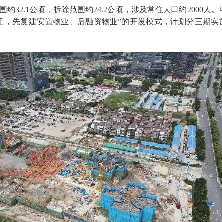
约32.1公顷，拆除范围约24.2公顷，涉及常住人口约2000人。
迁，先复建安置物业、后融资物业”的开发模式，计划分三期实