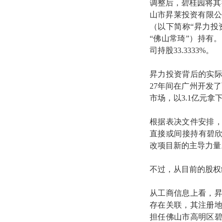
调整后，碧桂园将其
山市昇莱投资有限公
（以下简称“昇力投
“佛山常琦”）持有。
司持股33.3333%。
昇力投资背后的实
27年间在广州开发
市场，以3.1亿元
根据表决文件安排
直接或间接持有碧欣
改项目新的主导力量
不过，从目前的股权
从工商信息上看，
存在关联，其注册
担任佛山市高明区