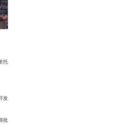
依托
开发
得批