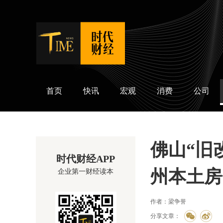
时代财经
首页
快讯
宏观
消费
公司
佛山“旧
时代财经APP
州本土房
企业第一财经读本
作者：梁争誉
分享文章：