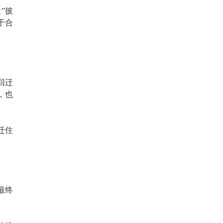
”披
于合
回迁
，也
迁住
最终