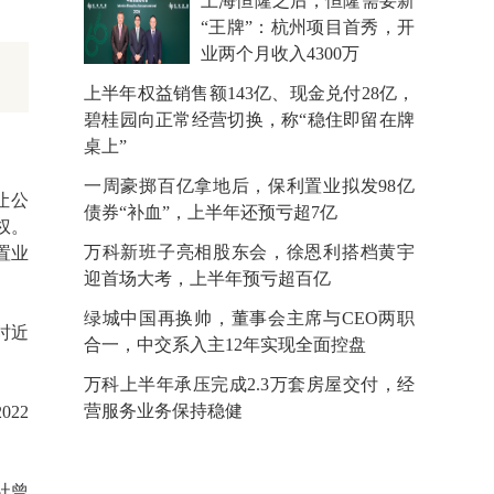
上海恒隆之后，恒隆需要新
“王牌”：杭州项目首秀，开
业两个月收入4300万
上半年权益销售额143亿、现金兑付28亿，
碧桂园向正常经营切换，称“稳住即留在牌
桌上”
一周豪掷百亿拿地后，保利置业拟发98亿
让公
债券“补血”，上半年还预亏超7亿
权。
万科新班子亮相股东会，徐恩利搭档黄宇
置业
迎首场大考，上半年预亏超百亿
绿城中国再换帅，董事会主席与CEO两职
时近
合一，中交系入主12年实现全面控盘
万科上半年承压完成2.3万套房屋交付，经
营服务业务保持稳健
22
社曾