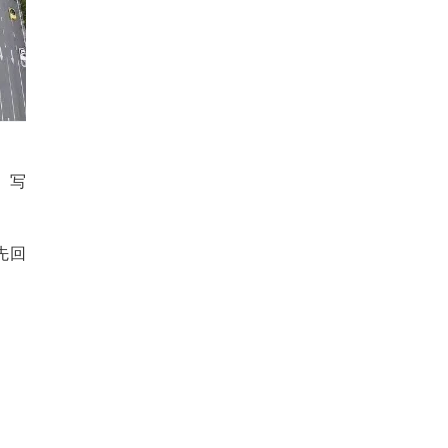
、写
先回