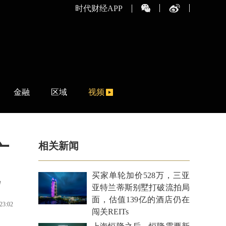
时代财经APP
金融
区域
视频
相关新闻
广
买家单轮加价528万，三亚
亚特兰蒂斯别墅打破流拍局
面，估值139亿的酒店仍在
23:02
闯关REITs