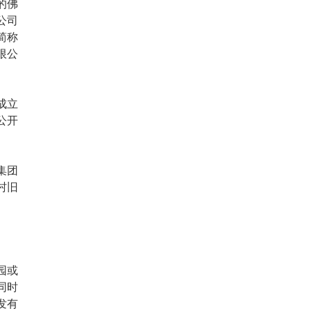
的佛
公司
简称
限公
成立
公开
集团
村旧
园或
同时
发有