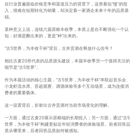
在行业普遍面临价格竞争和渠道压力的背景下，这类看似“慢”的投
入，很难在短期转化为销量，却决定着一家酒企未来十年的品质基
础。
某种意义上说，连续六届原粮丰收季，本质上是在不断强化一个认
知：好酒是酿出来的，更是“种”出来的。
“古5世界，为丰收干杯”背后，古井贡酒在释放什么信号？
相比古麦20所代表的品质源头建设，本届丰收季另一个值得关注的
细节是“古5世界”。
作为本届活动的核心主题，“古5世界，为丰收干杯”串联起音乐会、
小龙虾流水席、苏超观赛、调酒体验等多个互动场景，成为连接消
费者的重要载体。
这一设置背后，折射出古井贡酒对当前市场变化的理解。
一方面，通过古麦20展示原粮端的长期投入；另一方面，通过“古5
世界，为丰收干杯”构建更贴近年轻消费者的体验场景。前者回答品
质从哪里来，后者回答品质如何被感知。