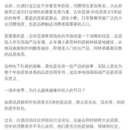
当前，白酒行业正处于存量竞争阶段，消费理念更加务实，大众价
格带正成为行业增长的重要支撑力量。古井贡酒·年份原浆古5所处
的价格带，覆盖的是家庭聚会、朋友小酌、日常聚餐等最广泛的大
众消费场景，也是品牌触达消费者最重要的入口。
更重要的是，古井贡酒希望借此向市场传递一个清晰的信息：品质
投入并非高端产品专属。从专属小麦育种到原粮种植基地建设，从
桃花春曲制作到酿造储存，即便是入门价位产品，同样承载着完整
的品质体系。
这种向下扎根的策略，看似是在讲一款产品的故事，实际上是在为
整个年份原浆体系的品质信用背书，这比单纯强调高端产品更具现
实意义。
一场丰收季，为什么越来越像年轻人的节日？
如果说原粮和年份原浆古5讲的是品质，那么音乐会、流水席，则讲
的是年轻化。
过去，白酒活动往往停留在行业论坛、品鉴会和经销商大会层面。
但年轻消费者并不关心这些。他们更关注的是体验、情绪和社交。