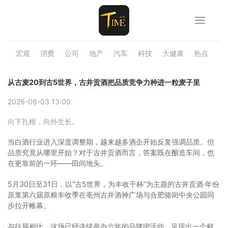
宏观
消费
公司
地产
汽车
科技
大健康
热点
品
从古麦20到古5世界，古井贡酒把品质竞争力种进一粒麦子里
2026-06-03 13:00
向下扎根，向外生长。
当白酒行业进入深度调整期，越来越多酒企开始反复强调品质。但
品质究竟从哪里开始？对于古井贡酒而言，答案既在酿造车间，也
在更靠前的一环——田间地头。
5月30日至31日，以“古5世界，为丰收干杯”为主题的古井贡酒·年份
原浆第六届原粮丰收季在亳州古井酒神广场与合肥骆岗中央公园同
步拉开帷幕。
与往届相比，这场已经连续举办六年的品牌IP活动，呈现出一个鲜