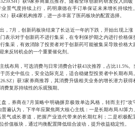
3259.SH）获9家券商重点推荐。随着全球创新药研发投入回暖
行业景气度持续上行，药明康德在手订单保证未来增长持续性
21.SZ）获4家机构推荐，进一步丰富了医药板块的配置选择。
出，7月，创新药板块结束了长达近一年的下跌，开始出现上涨
部门表示对于创新药不进行集采，在专利保护期之内进行价格保
进行集采，有效消除了投资者对于创新药可能被集采导致价格大
迎来反转机会的一个重要催化剂。
主线布局，可选消费与日常消费合计获43次推荐，占比11.5%。
处于历史中低位，安全边际充足，适合稳健型投资者中长期布局
126.SZ）获3家券商推荐，其消费升级相关业务的增长潜力获得
消费复苏持续性的乐观预期。
复盘，券商在7月策略中明确摒弃极致单边风格，转而主打“攻
构普遍认为，下半年应聚焦两大核心主线：一是长期布局AI算力
高景气成长赛道，把握产业迭代带来的长期红利；二是积极配
位价值板块，通过均衡配置降低组合波动，提升收益稳定性。