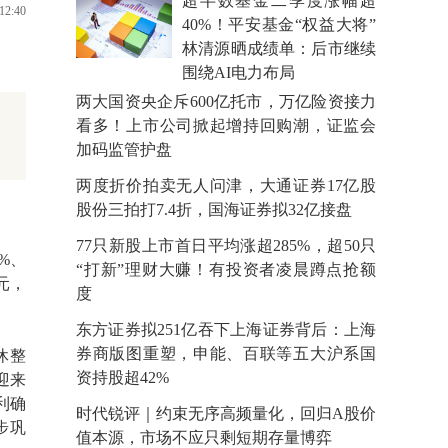
超半数基金二季度涨幅超
12:40
40%！平安基金“权益大将”
林清源晒成绩单：后市继续
围绕AI电力布局
两大国资央企斥600亿托市，万亿险资接力
看多！上市公司掀起增持回购潮，证监会
加码监管护盘
两度折价拍卖无人问津，大通证券17亿股
股份三拍打7.4折，国海证券拟32亿接盘
77只新股上市首日平均涨超285%，超50只
%、
“打新”理财大赚！有投资者凌晨蹲点抢额
元，
度
东方证券拟251亿吞下上海证券背后：上海
券商版图重塑，申能、百联等五大沪系国
休整
资持股超42%
迎来
利确
时代锐评｜约束无序高频量化，回归A股价
步巩
值本源，市场不应只剩短期存量博弈