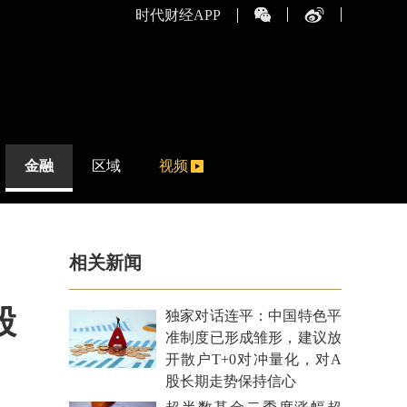
时代财经APP
金融
区域
视频
相关新闻
股
独家对话连平：中国特色平
准制度已形成雏形，建议放
开散户T+0对冲量化，对A
股长期走势保持信心