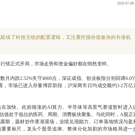
2026-07-08 
既延续了科技主线的配置逻辑，又注重挖掘价值板块的补涨机
年行情正式开局，市场走势和资金偏好都在悄然变样。
数月内跌2.52%失守4000点，深证成指、创业板指分别回调6.05
端来看，市场已进入存量博弈阶段，沪深两市日均成交额约3.2万亿
。
也在加快。此前领涨的AI算力、半导体等高景气赛道暂时进入
估值处于低位的医药、周期、消费板块聚集。与此同时，A股正
披露期，题材炒作逐渐退场，业绩兑现能力、订单落地情况与盈
的重要标尺，龙头个股受追捧、整体分化加剧的市场格局进一