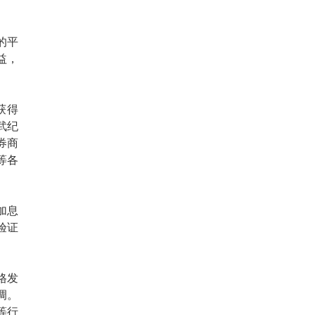
的平
益，
获得
武纪
家券商
）等各
加息
验证
格发
调。
等行