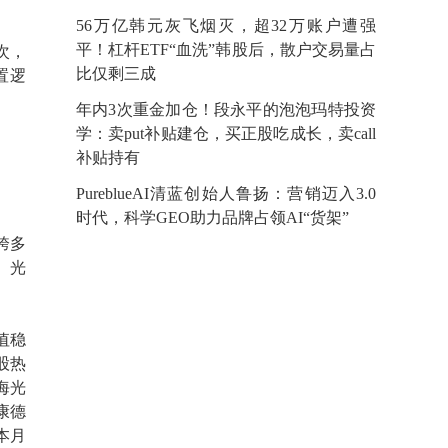
56万亿韩元灰飞烟灭，超32万账户遭强
平！杠杆ETF“血洗”韩股后，散户交易量占
次，
比仅剩三成
置逻
年内3次重金加仓！段永平的泡泡玛特投资
学：卖put补贴建仓，买正股吃成长，卖call
补贴持有
​PureblueAI清蓝创始人鲁扬：营销迈入3.0
时代，科学GEO助力品牌占领AI“货架”
跨多
、光
值稳
股热
海光
明康德
身本月