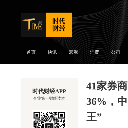
时代财经
首页
快讯
宏观
消费
公司
41家券
时代财经APP
36%，
企业第一财经读本
王”