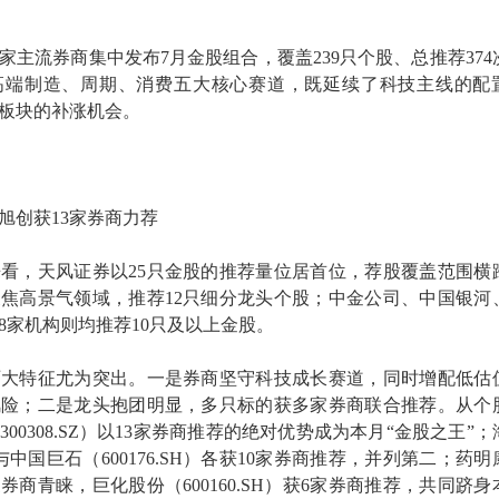
家主流券商集中发布7月金股组合，覆盖239只个股、总推荐374
高端制造、周期、消费五大核心赛道，既延续了科技主线的配
板块的补涨机会。
旭创获13家券商力荐
看，天风证券以25只金股的推荐量位居首位，荐股覆盖范围横
焦高景气领域，推荐12只细分龙头个股；中金公司、中国银河
8家机构则均推荐10只及以上金股。
两大特征尤为突出。一是券商坚守科技成长赛道，同时增配低估
风险；二是龙头抱团明显，多只标的获多家券商联合推荐。从个
00308.SZ）以13家券商推荐的绝对优势成为本月“金股之王”；
H）与中国巨石（600176.SH）各获10家券商推荐，并列第二；药
获9家券商青睐，巨化股份（600160.SH）获6家券商推荐，共同跻