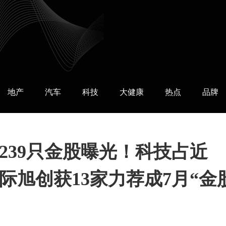
地产
汽车
科技
大健康
热点
品牌
商239只金股曝光！科技占近
中际旭创获13家力荐成7月“金