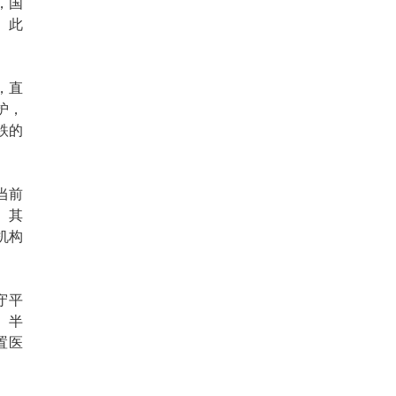
，国
。此
，直
护，
跌的
当前
。其
机构
守平
、半
置医