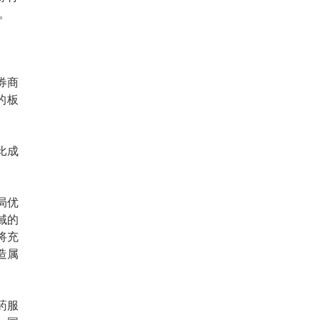
。
券商
的板
比成
局优
域的
将充
造属
药服