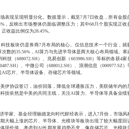
场表现呈现明显分化。数据显示，截至7月7日收盘，所有金股
.44%，反映出市场整体仍面临调整压力；其中68只个股实现正收
正收益比例仅为28.45%。
，科技板块仍是券商7月布局的核心。仅信息技术一个行业，就
荐次数的35.56%，AI算力与先进半导体是两大核心布局领域。寒
拓荆科技（688072.SH）、兆易创新（603986.SH）等标的各获4
87.SH）、中微公司（688012.SH）、浪潮信息（000977.SZ
盖AI芯片、半导体设备、存储芯片等领域。
，美伊协议签订，油价回落，降低全球通胀压力，美联储年内的
科技依然是中美的共同主线，关注AI算力、半导体等具备业绩
济学家、基金经理杨德龙向时代财经表示，进入7月份，市场风
前期大幅上涨的芯片、半导体、光模块等板块出现了较大幅度回
体现价值。考虑到AI长期发展趋势不变，像存储芯片、光模块