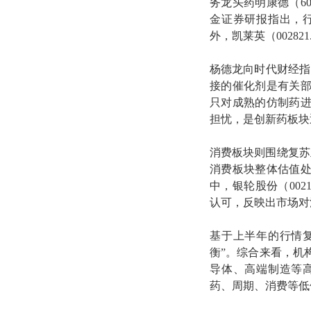
务龙头药明康德（60
金证券研报指出，
外，凯莱英（0028
杨德龙向时代财经指
接的催化剂是有关
只对成熟的仿制药
担忧，是创新药板块
消费板块则围绕复苏
消费板块整体估值
中，银轮股份（002
认可，反映出市场对
基于上半年的行情
衡”。综合来看，机
导体、高端制造等
药、周期、消费等低