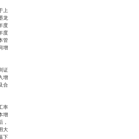
于上
墨龙
年度
年度
本管
润增
圳证
入增
及合
工率
本增
后，
用大
幅下