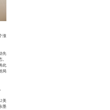
个涨
动先
态。
将此
朗局
。
2美
东墨