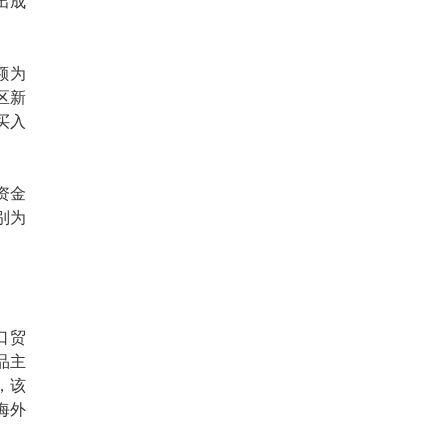
出成
额为
区新
买入
资金
别为
口贸
品主
，该
海外