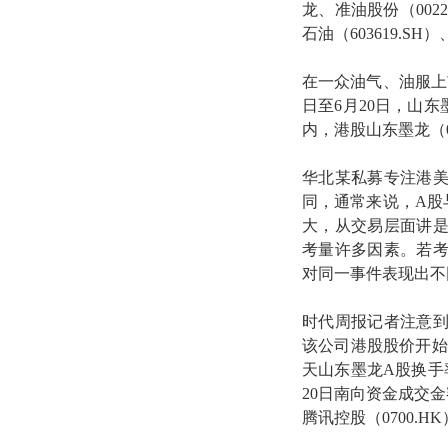
龙、准油股份（00220
石油（603619.SH
在一众油气、油服上
日至6月20日，山东
内，港股山东墨龙（05
华北某私募专注港
同，通常来说，A股
大，从交易层面讲
考量许多因素。若
对同一事件表现出不
时代周报记者注意到
该公司港股股价开始
天山东墨龙A股换手
20日南向资金成交金
腾讯控股（0700.H