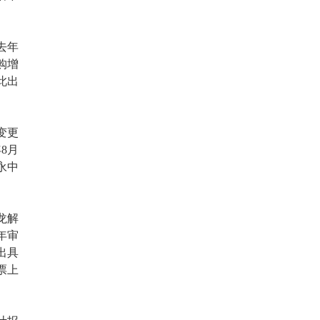
去年
购增
此出
变更
8月
永中
龙解
年审
出具
票上