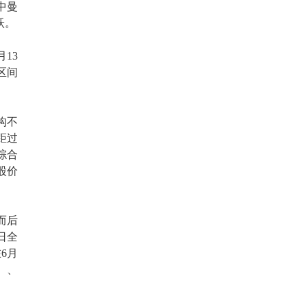
、中曼
跃。
13
区间
构不
距过
综合
股价
而后
日全
6月
）、