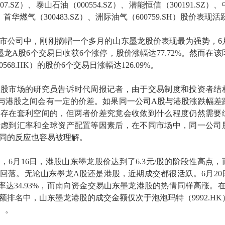
7.SZ）、泰山石油（000554.SZ）、潜能恒信（300191.SZ）
）、首华燃气（300483.SZ）、洲际油气（600759.SH）股价表现活
市公司中，刚刚摘帽一个多月的山东墨龙股价表现最为强势，6月
墨龙A股6个交易日收获6个涨停，股价涨幅达77.72%。然而在该
68.HK）的股价6个交易日涨幅达126.09%。
美股市场的研究员告诉时代周报记者，由于交易制度和投资者结
与港股之间会有一定的价差。如果同一公司A股与港股涨跌幅差
是存在套利空间的，但两者价差究竟会收敛到什么程度仍然需要
考虑到汇率和全球资产配置等因素后，在不同市场中，同一公司
同的反应也容易被理解。
，6月16日，港股山东墨龙股价达到了6.3元/股的阶段性高点，
回落。无论山东墨龙A股还是港股，近期成交都很活跃。6月20
率达34.93%，而南向资金交易山东墨龙港股的热情同样高涨。在
额排名中，山东墨龙港股的成交金额仅次于泡泡玛特（9992.HK
K）。