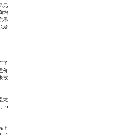
9亿元
润增
东墨
龙发
布了
盘价
未披
墨龙
。6
%上