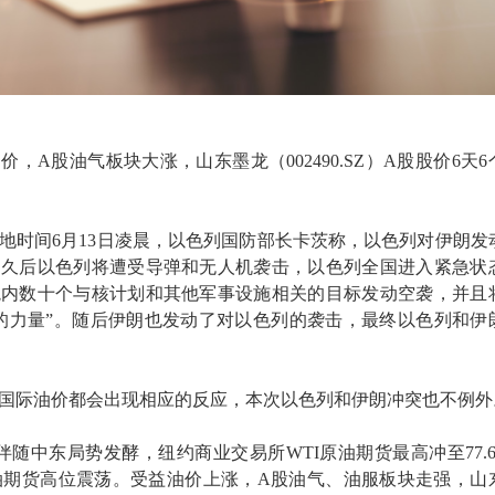
，A股油气板块大涨，山东墨龙（002490.SZ）A股股价6天6
地时间6月13日凌晨，以色列国防部长卡茨称，以色列对伊朗发
不久后以色列将遭受导弹和无人机袭击，以色列全国进入紧急状
境内数十个与核计划和其他军事设施相关的目标发动空袭，并且
的力量”。随后伊朗也发动了对以色列的袭击，最终以色列和伊
国际油价都会出现相应的反应，本次以色列和伊朗冲突也不例外
伴随中东局势发酵，纽约商业交易所WTI原油期货最高冲至77.6
原油期货高位震荡。受益油价上涨，A股油气、油服板块走强，山