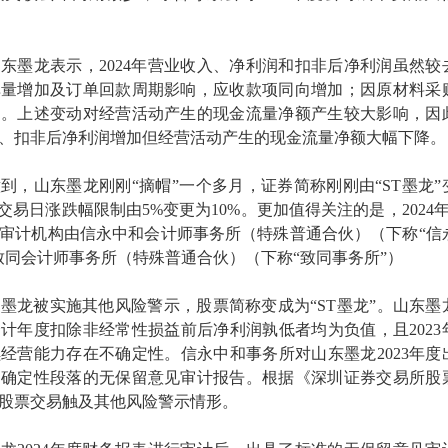
东墨龙表示，2024年营业收入、净利润和扣非后净利润虽然较
单量增加及订单回款周期影响，应收款项同向增加；因原材料采
加。上述变动对经营活动产生的现金流量净额产生较大影响，因
、扣非后净利润增加但经营活动产生的现金流量净额大幅下降。
到，山东墨龙刚刚“摘帽”一个多月，证券简称刚刚由“ST墨龙”
交易日涨跌幅限制由5%变更为10%。更加值得关注的是，2024年
审计机构由信永中和会计师事务所（特殊普通合伙）（下称“信
致同会计师事务所（特殊普通合伙）（下称“致同事务所”）
山东墨龙被实施其他风险警示，股票简称变成为“ST墨龙”。山东墨
计年度扣除非经常性损益前后净利润孰低者均为负值，且2023
经营能力存在不确定性。信永中和事务所对山东墨龙2023年度
不确定性段落的无保留意见审计报告。根据《深圳证券交易所股
股票交易触及其他风险警示情形。