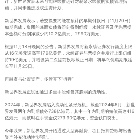
计，新世界发展未来可能继续推进针对剩余永续债的负债管理措
施，并同步推进股权注资计划。
新世界发展表示，若交换要约能在预计的早期付款日（11月20日）
如期完成，集团的账面负债将即刻得到纾缓，永续证券及优先票据
本金额可分别净减少约10.2亿美元、2990万美元。
根据11月18日晚间的公告，新世界发展将新永续证券发行额度上限
从16亿美元调高至17.9亿美元，永续证券与票据合并发行上限仍维
持19亿美元，并增设第二次提前投标截止日期，将早鸟优惠期限延
长至11月25日。
再融资与处置资产，多管齐下“拆弹”
新世界发展正试图通过多重手段修复其脆弱的流动性。
2024年，新世界发展陷入流动性紧张危机。截至2024年6月，新世
界发展两年内到期债务738亿港元，其中一年内到期的短债高达416
亿港元，而彼时在手现金仅279.90亿港元，资金缺口突出。
今年以来，新世界发展开始通过大型再融资、项目抵押贷款与出售
资产补充流动性“拆弹”。