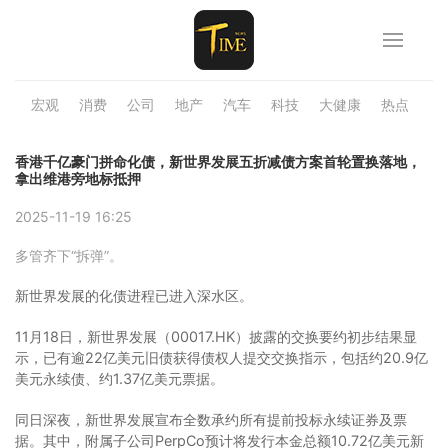
宏观
消费
公司
地产
汽车
科技
大健康
热点
品
香港千亿豪门拼命化债，新世界发展五折减债方案首轮置换落地，
拿出维港旁地标抵押
2025-11-19 16:25
多管齐下“拆弹”。
新世界发展的化债进程已进入深水区。
11月18日，新世界发展（00017.HK）披露的交换要约初步结果显
示，已有逾22亿美元旧债获得债权人提交交换指示，包括约20.9亿
美元永续债、约1.37亿美元票据。
同日深夜，新世界发展宣布全数承约所有提前投标永续证券及票
据。其中，附属子公司PerpCo预计将发行本金总额10.72亿美元新