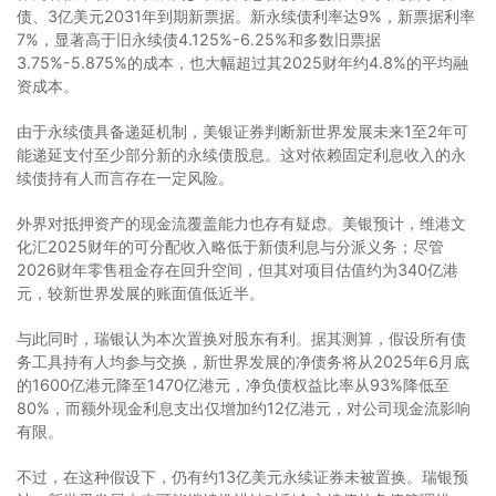
债、3亿美元2031年到期新票据。新永续债利率达9%，新票据利率
7%，显著高于旧永续债4.125%-6.25%和多数旧票据
3.75%-5.875%的成本，也大幅超过其2025财年约4.8%的平均融
资成本。
由于永续债具备递延机制，美银证券判断新世界发展未来1至2年可
能递延支付至少部分新的永续债股息。这对依赖固定利息收入的永
续债持有人而言存在一定风险。
外界对抵押资产的现金流覆盖能力也存有疑虑。美银预计，维港文
化汇2025财年的可分配收入略低于新债利息与分派义务；尽管
2026财年零售租金存在回升空间，但其对项目估值约为340亿港
元，较新世界发展的账面值低近半。
与此同时，瑞银认为本次置换对股东有利。据其测算，假设所有债
务工具持有人均参与交换，新世界发展的净债务将从2025年6月底
的1600亿港元降至1470亿港元，净负债权益比率从93%降低至
80%，而额外现金利息支出仅增加约12亿港元，对公司现金流影响
有限。
不过，在这种假设下，仍有约13亿美元永续证券未被置换。瑞银预