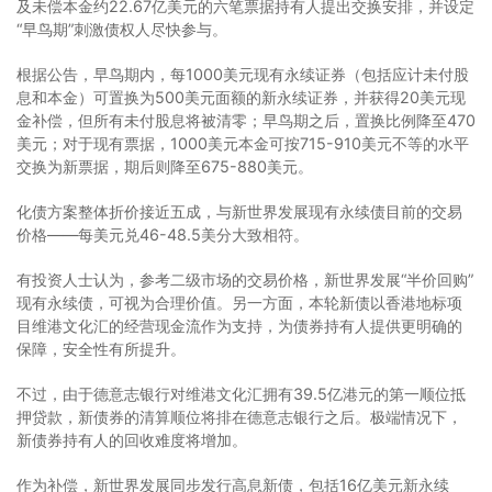
及未偿本金约22.67亿美元的六笔票据持有人提出交换安排，并设定
“早鸟期”刺激债权人尽快参与。
根据公告，早鸟期内，每1000美元现有永续证券（包括应计未付股
息和本金）可置换为500美元面额的新永续证券，并获得20美元现
金补偿，但所有未付股息将被清零；早鸟期之后，置换比例降至470
美元；对于现有票据，1000美元本金可按715-910美元不等的水平
交换为新票据，期后则降至675-880美元。
化债方案整体折价接近五成，与新世界发展现有永续债目前的交易
价格——每美元兑46-48.5美分大致相符。
有投资人士认为，参考二级市场的交易价格，新世界发展“半价回购”
现有永续债，可视为合理价值。另一方面，本轮新债以香港地标项
目维港文化汇的经营现金流作为支持，为债券持有人提供更明确的
保障，安全性有所提升。
不过，由于德意志银行对维港文化汇拥有39.5亿港元的第一顺位抵
押贷款，新债券的清算顺位将排在德意志银行之后。极端情况下，
新债券持有人的回收难度将增加。
作为补偿，新世界发展同步发行高息新债，包括16亿美元新永续