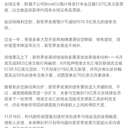
永续证券，附属子公司BondCo预计将发行本金总额1.07亿美元新票
据，以交换提前获承约现有永续证券及票据。
如后续顺利交割，新世界发展预计可减轻约10.5亿美元的债务负
担。
过去一年，香港多家大型开发商相继遭遇信贷降级、销售疲软、境
外债需求降温等压力，新世界发展也不例外。
偿债重压之下，新世界发展持续借助多重渠道改善债务结构——6月
底完成882亿港元银行再融资；9月抵押维港文化汇项目获德意志银
行39.5亿港元贷款；11月拟发行19亿美元新债，并同步推出折价幅
度高达50%的债务交换方案，试图置换近70亿美元存量债务。
随着初步交换结果出炉，新世界发展的债务重组进入关键阶段。不
过，减债规模能否进一步扩大、未参与交换的13亿美元永续债会否
迎来下一轮管理、维港文化汇的现金流能否支撑新工具的利息支
付，仍在考验管理层的调度能力和债权人之间的博弈尺度。
11月18日，时代财经就置换旧债对净负债率与现金流的改善幅度、
债权人反馈、未来降杠杆计划等问题向新世界发展方面提出采访请