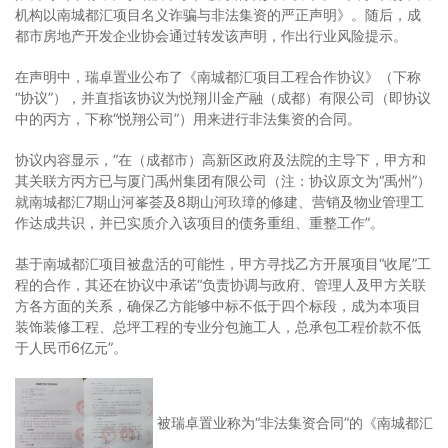
机构以南城都汇项目名义诈骗与非法集资的严正声明》。随后，成
都市房地产开发企业协会通过转发该声明，作出行业风险提示。
在声明中，瑞卓置业公布了《南城都汇项目工程合作协议》（下称
“协议”），并直指该协议为悦翔川金产融（成都）有限公司（即协议
中的丙方，下称“悦翔公司”）用来进行非法集资的合同。
协议内容显示，“在（成都市）高新区政府及法院的主导下，甲方和
其关联方丙方已与厦门禹州集团有限公司（注：协议原文为“禹州”）
就南城都汇7期山河峯荟及8期山河玖璋的修建、营销及物业管理工
作达成共识，并已实质介入该项目的债务重组、重整工作”。
基于南城都汇项目被盘活的可能性，甲方寻找乙方开展项目“收尾”工
程的合作，其还在协议中承诺“负责协调与政府、管理人及甲方关联
方各方面的关系，确保乙方能够中标不低于四个标段，成为本项目
装饰装修工程、总坪工程的专业分包施工人，总承包工程价款不低
于人民币6亿元”。
被瑞卓置业称为“非法集资合同”的《南城都汇