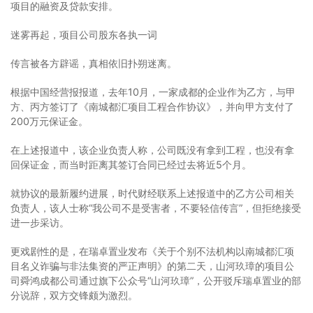
项目的融资及贷款安排。
迷雾再起，项目公司股东各执一词
传言被各方辟谣，真相依旧扑朔迷离。
根据中国经营报报道，去年10月，一家成都的企业作为乙方，与甲
方、丙方签订了《南城都汇项目工程合作协议》，并向甲方支付了
200万元保证金。
在上述报道中，该企业负责人称，公司既没有拿到工程，也没有拿
回保证金，而当时距离其签订合同已经过去将近5个月。
就协议的最新履约进展，时代财经联系上述报道中的乙方公司相关
负责人，该人士称“我公司不是受害者，不要轻信传言”，但拒绝接受
进一步采访。
更戏剧性的是，在瑞卓置业发布《关于个别不法机构以南城都汇项
目名义诈骗与非法集资的严正声明》的第二天，山河玖璋的项目公
司舜鸿成都公司通过旗下公众号“山河玖璋”，公开驳斥瑞卓置业的部
分说辞，双方交锋颇为激烈。