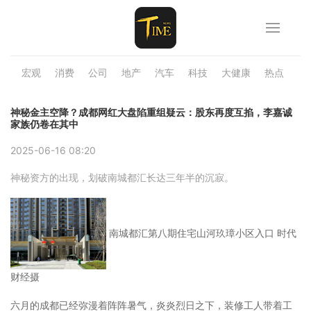
宏观
消费
公司
地产
汽车
科技
大健康
热点
品
神秘金主空降？成都网红大盘陷重组疑云：股东再度互掐，李嘉诚
家族仍卷在其中
2025-06-16 08:20
神秘资方的出现，划破南城都汇长达三年半的沉寂。
南城都汇第八期住宅山河玖璋小区入口 时代
财经摄
六月的成都已经弥漫着阵阵暑气，炎炎烈日之下，装修工人带着工