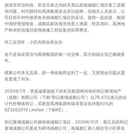
就传言所涉内容、所涉主体之间的关系以及南城都汇项目复工进展
等问题，时代财经向禹洲集团发去采访提纲，但相关人员表示，公
司目前不对外接受有关南城都汇项目的采访。值得一提的是，根据
中国经营报报道，成都高新区相关负责人透露，经其询问，禹洲地
产称未听说项目装饰装修工程征集供应商事宜。
停工近四年，小区内部杂草丛生
这不是瑞卓置业与禹洲集团的第一次交锋，双方的战火实已燃烧多
年。
两家公司本无瓜葛，因一单收购而走到了一起，又因资金问题从盟
友变成了对头。
2020年7月，李嘉诚家族旗下的长实集团将持有的和记黄埔地产
（成都）有限公司（下称“和记黄埔成都公司”）以78.47亿港元的估
计代价整体转让，买家是禹洲集团和瑞卓置业各持股50%的
RZ3262019 Limited（下称RZ）。
和记黄埔成都公司拥有南城都汇项目，2020年10月，易主后的和记
黄埔成都公司更名为舜鸿成都公司，南城都汇第八期住宅小区更名