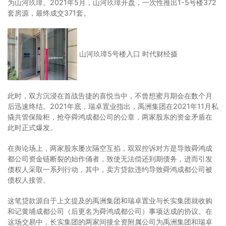
为山河玖璋。2021年5月，山河玖璋开盘，一次性推出1-5号楼372
套房源，最终成交371套。
山河玖璋5号楼入口 时代财经摄
此时，双方沉浸在首战告捷的喜悦当中，不曾想蜜月期会在数个月
后迅速终结。2021年底，瑞卓置业指出，禹洲集团在2021年11月私
撬共管保险柜，抢夺舜鸿成都公司的公章，两家股东的资金矛盾在
此时正式爆发。
在舆论场上，两家股东屡次隔空互掐，双双控诉对方是导致舜鸿成
都公司资金链断裂的始作俑者，致使无法偿还到期债务，进而引发
债权人采取一系列行动，其中，卖方贷款违约导致舜鸿成都公司被
债权人接管。
这笔贷款源自于上文提及的禹洲集团和瑞卓置业与长实集团就收购
和记黄埔成都公司（后更名为舜鸿成都公司）事项达成的协议。在
这场交易中，长实集团的两家间接全资附属公司为禹洲集团和瑞卓