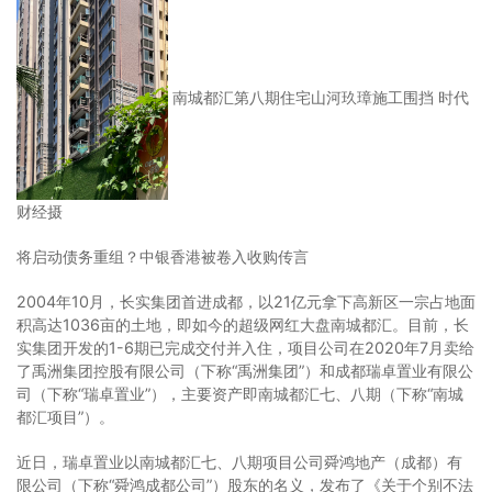
南城都汇第八期住宅山河玖璋施工围挡 时代
财经摄
将启动债务重组？中银香港被卷入收购传言
2004年10月，长实集团首进成都，以21亿元拿下高新区一宗占地面
积高达1036亩的土地，即如今的超级网红大盘南城都汇。目前，长
实集团开发的1-6期已完成交付并入住，项目公司在2020年7月卖给
了禹洲集团控股有限公司（下称“禹洲集团”）和成都瑞卓置业有限公
司（下称“瑞卓置业”），主要资产即南城都汇七、八期（下称“南城
都汇项目”）。
近日，瑞卓置业以南城都汇七、八期项目公司舜鸿地产（成都）有
限公司（下称“舜鸿成都公司”）股东的名义，发布了《关于个别不法