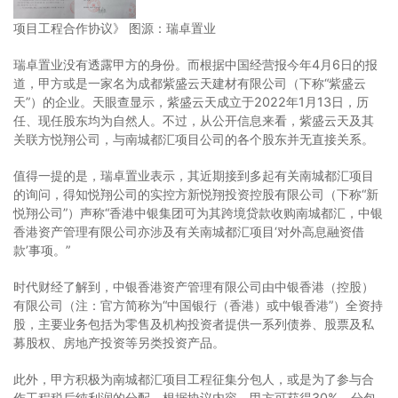
项目工程合作协议》 图源：瑞卓置业
瑞卓置业没有透露甲方的身份。而根据中国经营报今年4月6日的报
道，甲方或是一家名为成都紫盛云天建材有限公司（下称“紫盛云
天”）的企业。天眼查显示，紫盛云天成立于2022年1月13日，历
任、现任股东均为自然人。不过，从公开信息来看，紫盛云天及其
关联方悦翔公司，与南城都汇项目公司的各个股东并无直接关系。
值得一提的是，瑞卓置业表示，其近期接到多起有关南城都汇项目
的询问，得知悦翔公司的实控方新悦翔投资控股有限公司（下称“新
悦翔公司”）声称“香港中银集团可为其跨境贷款收购南城都汇，中银
香港资产管理有限公司亦涉及有关南城都汇项目‘对外高息融资借
款’事项。”
时代财经了解到，中银香港资产管理有限公司由中银香港（控股）
有限公司（注：官方简称为“中国银行（香港）或中银香港”）全资持
股，主要业务包括为零售及机构投资者提供一系列债券、股票及私
募股权、房地产投资等另类投资产品。
此外，甲方积极为南城都汇项目工程征集分包人，或是为了参与合
作工程税后纯利润的分配，根据协议内容，甲方可获得30%，分包