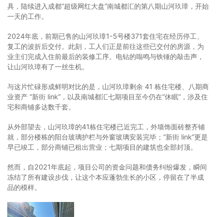
具，陆续进入成都“超级网红大盘”南城都汇的第八期山河玖璋，开始
一天的工作。
2024年底，前期已售的山河玖璋1-5号楼371套住宅在经历停工、
复工的波折后交付。此刻，工人们正是前往这些已交付的房源，为
业主们完成入住前最后的装修工序。电钻的嗡鸣与铁锤的敲击声，
让山河玖璋有了一丝生机。
与这片忙碌形成鲜明对比的是，山河玖璋剩余 41 栋住宅楼、八期商
业资产 “新街 link”，以及南城都汇七期项目至今仍在“休眠”，涉及住
宅和商铺多达数千套。
从外部望去，山河玖璋的41栋住宅楼已近完工，外墙饰面砖整齐铺
就，部分楼栋的阳台玻璃护栏与外窗玻璃安装完毕；“新街 link”更是
早已竣工，部分商铺已租出营业；七期项目的建筑也全部封顶。
然而，自2021年底起，项目公司的资金问题和债务纠纷爆发，瞬间
冻结了所有建设步伐，让这个本应蓬勃生长的小区，停留在了半成
品的模样。