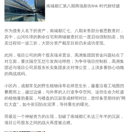
南城都汇第八期商场新街link 时代财经摄
作为债务人名下的资产，南城都汇七、八期未售部分被悉数查封，
其中，山河玖璋的剩余住宅和商铺被查封后一度启动强制拍卖，拍
卖过程却一波三折，大部分资产截至目前仍未成功变现。
此间，项目公司的两个股东瑞卓置业、禹洲集团因资金问题站在了
对立面，屡次隔空互怼引发舆论哗然；为争夺项目控制权，禹洲集
团还与项目公司原股东长实集团多次对簿公堂，上演多番惊心动魄
的商战戏码。
小区内，成都常见的野生植物葎草在肆意生长，藤蔓沿着工地围挡
攀爬而上，越过边缘，与外界的人行道争夺空间。这些生命力旺盛
的植物蓬勃蔓延，与楼盘的沉寂形成鲜明对比，曾经备受期待的“网
红大盘”，如今依旧陷在泥潭，等待重生的曙光。
而最近一个神秘资方的出现，划破了南城都汇长达三年半的沉寂，
项目公司股东之间的战火再度被点燃。