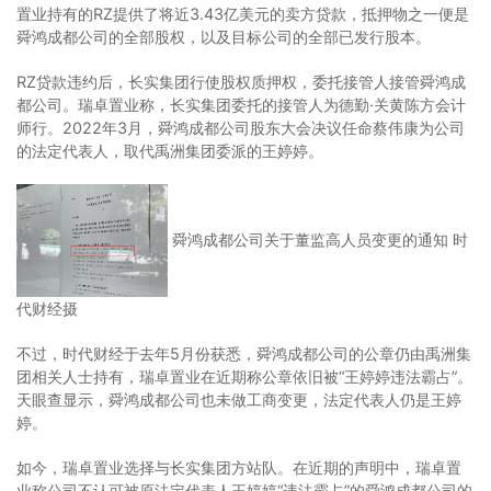
置业持有的RZ提供了将近3.43亿美元的卖方贷款，抵押物之一便是
舜鸿成都公司的全部股权，以及目标公司的全部已发行股本。
RZ贷款违约后，长实集团行使股权质押权，委托接管人接管舜鸿成
都公司。瑞卓置业称，长实集团委托的接管人为德勤·关黄陈方会计
师行。2022年3月，舜鸿成都公司股东大会决议任命蔡伟康为公司
的法定代表人，取代禹洲集团委派的王婷婷。
舜鸿成都公司关于董监高人员变更的通知 时
代财经摄
不过，时代财经于去年5月份获悉，舜鸿成都公司的公章仍由禹洲集
团相关人士持有，瑞卓置业在近期称公章依旧被“王婷婷违法霸占”。
天眼查显示，舜鸿成都公司也未做工商变更，法定代表人仍是王婷
婷。
如今，瑞卓置业选择与长实集团方站队。在近期的声明中，瑞卓置
业称公司不认可被原法定代表人王婷婷“违法霸占”的舜鸿成都公司的