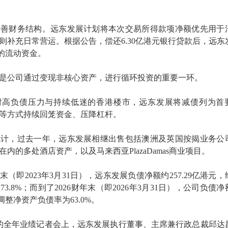
改善财务结构。远东发展计划将本次交易所得款项净额优先用于
则补充日常营运。根据公告，偿还6.30亿港元银行贷款后，远东
元的流动资金。
是公司通过变现非核心资产，进行循环投资的重要一环。
面对高负债压力与持续低迷的香港楼市，远东发展将减债列为首
等方式持续回笼资金、压降杠杆。
统计，过去一年，远东发展相继出售包括澳洲及英国按揭业务公
内的多处酒店资产，以及马来西亚PlazaDamas商业项目。
末（即2023年3月31日），远东发展负债净额约257.29亿港元，
3.8%；而到了2026财年末（即2026年3月31日），公司负债净
经调整净资产负债率为63.0%。
行的全年业绩记者会上，远东发展执行董事、主席兼行政总裁邱达