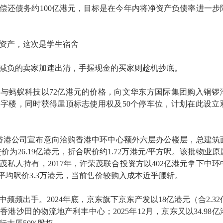
偿还债务约100亿港元，目标是在今年内将净资产负债率进一步
资产，这次是学生宿舍
减负的卖家加速出清，手握现金的买家则趁机抄底。
巴与蚂蚁科技以72亿港元的价格，向文华东方国际集团购入铜锣
写字楼，同时获得屋顶标志使用权及50个停车位，计划在此设立
香港公司宣布意向洽购香港中环中心额外六层办公楼层，总建筑
交价为26.19亿港元，折合呎价约1.72万港元/平方呎。该批物业原
茂私人持有，2017年，许荣茂联合投资方以402亿港元拿下中环
面平均呎价3.3万港元，当前售价较购入成本近乎腰斩。
频频出手。2024年底，京东旗下京东产发以18亿港元（合2.32
港沙田的物流地产利丰中心；2025年12月，京东又以34.98亿