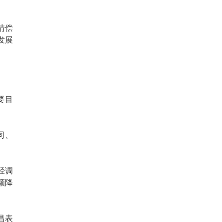
清偿
发展
要目
司、
经调
额降
昌表