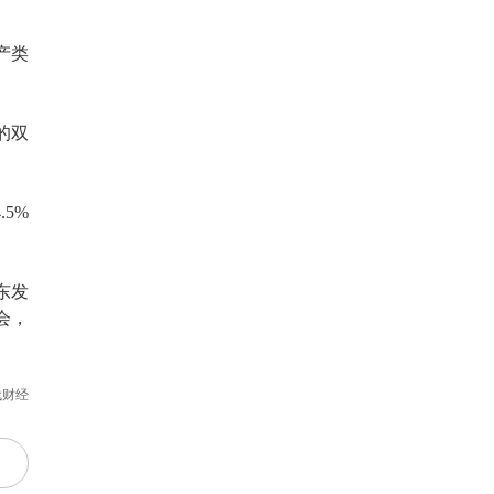
产类
的双
5%
东发
会，
代财经