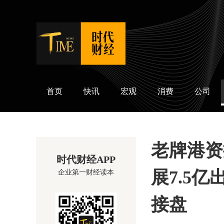
时代财经
首页
快讯
宏观
消费
公司
老牌港资
时代财经APP
展7.5
企业第一财经读本
接盘