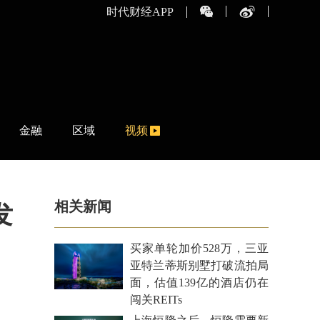
时代财经APP
金融
区域
视频
相关新闻
发
买家单轮加价528万，三亚
亚特兰蒂斯别墅打破流拍局
面，估值139亿的酒店仍在
闯关REITs