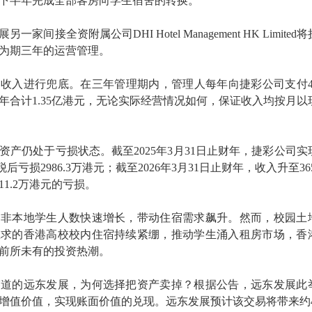
6年下半年完成全部客房向学生宿舍的转换。
家间接全资附属公司DHI Hotel Management HK Limited
为期三年的运营管理。
收入进行兜底。在三年管理期内，管理人每年向捷彩公司支付45
年合计1.35亿港元，无论实际经营情况如何，保证收入均按月以
资产仍处于亏损状态。截至2025年3月31日止财年，捷彩公司实
税后亏损2986.3万港元；截至2026年3月31日止财年，收入升至365
11.2万港元的亏损。
的非本地学生人数快速增长，带动住宿需求飙升。然而，校园土
应求的香港高校校内住宿持续紧绷，推动学生涌入租房市场，香
前所未有的投资热潮。
赛道的远东发展，为何选择把资产卖掉？根据公告，远东发展此
增值价值，实现账面价值的兑现。远东发展预计该交易将带来约4.