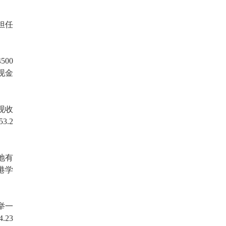
将担任
00
现金
现收
3.2
地有
港学
举一
23