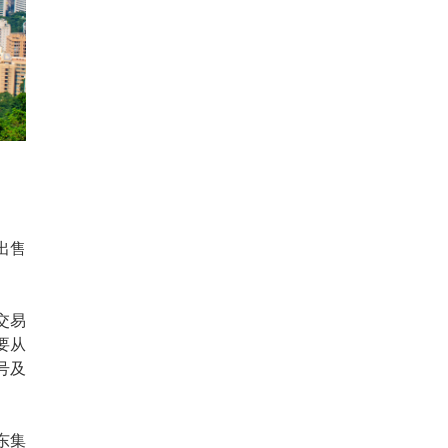
出售
交易
要从
9号及
京东集