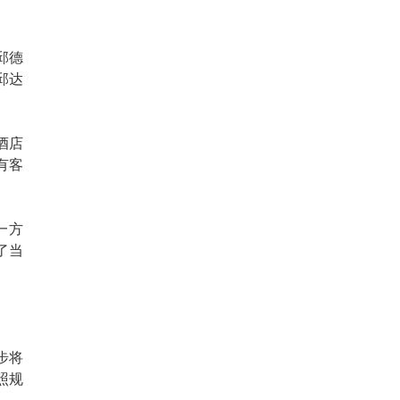
邱德
邱达
酒店
有客
一方
了当
步将
照规