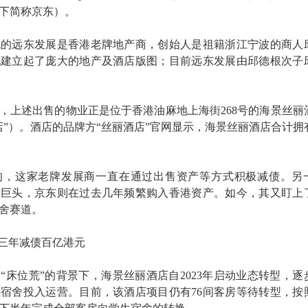
下简称京东）。
年代的远东发展是香港老牌地产商，创始人是祖籍浙江宁波的商人
地建立起了庞大的地产及酒店版图；目前远东发展由邱德根次子
年报，上述出售的物业正是位于香港油麻地上海街268号的海景丝丽
店”）。酒店的品牌方“丝丽酒店”官网显示，海景丝丽酒店合计拥
响，这家老牌发展商一直在通过出售资产等方式积极减债。另
网巨头，京东则在过去几年频繁购入香港资产。如今，其又盯上
舍赛道。
，三年减债百亿港元
“床位荒”的背景下，海景丝丽酒店自2023年启动业态转型，逐
宿舍投入运营。目前，该酒店项目仍有76间客房等待转型，按