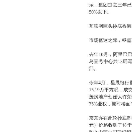
示，集团过去三年已
50%以下。
互联网巨头抄底香港
市场低迷之际，亟需
去年10月，阿里巴
岛壹号中心共13层
部。
今年4月，星展银行
15.19万平方呎，成
茂房地产创始人许荣
75%业权，彼时楼
京东亦在此轮抄底潮中
元）价格收购了位于香