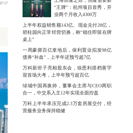
上海恒隆之后，恒隆需要新
07:17
“王牌”：杭州项目首秀，开
业两个月收入4300万
上半年权益销售额143亿、现金兑付28亿，
碧桂园向正常经营切换，称“稳住即留在牌
桌上”
一周豪掷百亿拿地后，保利置业拟发98亿
债券“补血”，上半年还预亏超7亿
万科新班子亮相股东会，徐恩利搭档黄宇
迎首场大考，上半年预亏超百亿
绿城中国再换帅，董事会主席与CEO两职
合一，中交系入主12年实现全面控盘
万科上半年承压完成2.3万套房屋交付，经
营服务业务保持稳健