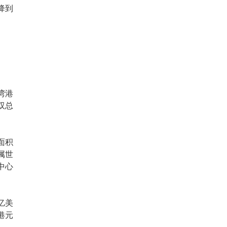
降到
湾港
双总
面积
属世
中心
亿美
港元