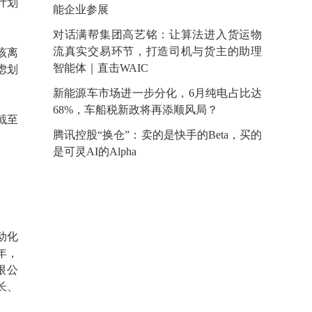
计划
能企业参展
对话满帮集团高艺铭：让算法进入货运物
流真实交易环节，打造司机与货主的助理
该离
智能体｜直击WAIC
虑划
新能源车市场进一步分化，6月纯电占比达
68%，车船税新政将再添顺风局？
截至
腾讯控股“换仓”：卖的是快手的Beta，买的
是可灵AI的Alpha
动化
0年，
限公
长、