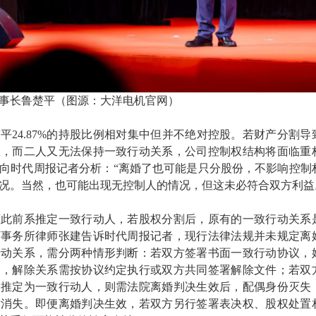
事长鲁楚平（图源：大洋电机官网）
平24.87%的持股比例相对集中但并不绝对控股。若财产分割导
权，而二人又无法保持一致行动关系，公司控制权结构将面临重
向时代周报记者分析：“离婚了也可能是只分股份，不影响控制
况。当然，也可能出现无控制人的情况，但这未必符合双方利益
惠此前系推定一致行动人，若股权分割后，原有的一致行动关系
师事务所律师张建告诉时代周报记者，现行法律法规并未规定离
行动关系，需分两种情形判断：若双方签署书面一致行动协议，
力，解除关系需按协议约定执行或双方共同签署解除文件；若双
管推定为一致行动人，则需法院离婚判决生效后，配偶身份灭失
才消失。即便离婚判决生效，若双方另行签署表决权、股权处置