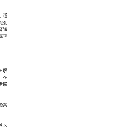
，适
能会
普通
院院
H股
。在
港股
婚案
年以来