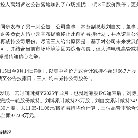
%。实控人离婚诉讼公告落地加剧了市场担忧，7月8日股价跌停，更
机同步发布了另一则公告：公司董事、常务副总裁刘自文，董事
、财务负责人伍小云宣布提前终止此前的减持计划，并承诺自公
不再减持公司股份。尽管三人给出原因是，基于对公司未来发展
认可，并结合当前市场环境等因素综合考虑，但大洋电机高管减
更像是传递信心之举。
15日至9月14日期间，以集中竞价方式合计减持不超过66.7万股
%。截至公告披露日，三人“均未减持公司股份”。
现，若时间回溯至2025年12月，也就是港股IPO递表后，刘博
完成一轮股份减持。刘博累计减持23万股，刘自文累计减持34.9
0万股，以11.05-11.06元/股的减持均价计算，三位高管本轮合
金额972.68万元。