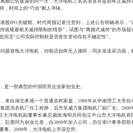
在离婚公告披露的同一天，大洋电机三名高管宣布提前终止减持
持，时间上的“巧合”耐人寻味。
港股IPO关键期
。时代周报记者注意到，上述公告明确表示，“
持或规避相关减持限制的情形”，试图与“离婚式减持”的市场疑
也坦言“公司实际控制权是否发生变动存在不确定性”
。
关问题致电大洋电机，但电话始终无人接听；同步发送采访函，
，是一部典型的中国民营企业家创业史。
楚平，来自湖北孝感一个普通农村家庭，1988年从华南理工大学自
力集团洗衣机厂任工程师，后升至威力集团电机厂副厂长
。200
现任大洋电机副董事长兼总裁徐海明共同创立中山市大洋电机有
。彭惠同为创业元老，自2000年加入公司，历任审计事务部部
董事
。2008年，大洋电机上市深交所。