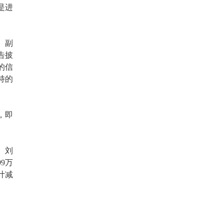
是进
、副
告披
的信
持的
，即
、刘
9万
计减