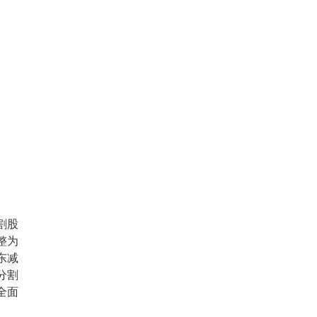
。
割股
整为
东减
分割
全面