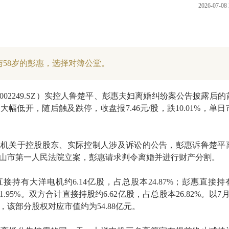
2026-07-08 
与58岁的彭惠，选择对簿公堂。
002249.SZ
）实控人鲁楚平、彭惠夫妇离婚纠纷案公告披露后的
幅低开，随后触及跌停，收盘报7.46元/股，跌10.01%，单日
电机关于控股股东、实际控制人涉及诉讼的公告，彭惠诉鲁楚平
山市第一人民法院立案，彭惠请求判令离婚并进行财产分割。
接持有大洋电机约6.14亿股，占总股本24.87%；彭惠直接持
1.95%。双方合计直接持股约6.62亿股，占总股本26.82%。以7
算，该部分股权对应市值约为54.88亿元。