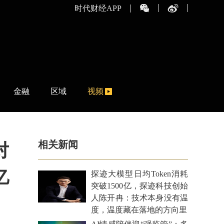
时代财经APP
金融
区域
视频
相关新闻
对
亿
探迹大模型日均Token消耗
突破1500亿，探迹科技创始
人陈开冉：技术本身没有温
度，温度藏在落地的方向里