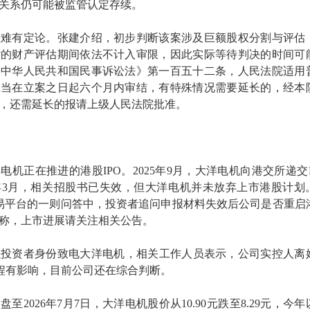
关系仍可能被监管认定存续。
恐难有定论。张建介绍，初步判断该案涉及巨额股权分割与评估
杂的财产评估期间依法不计入审限，因此实际等待判决的时间可
《中华人民共和国民事诉讼法》第一百五十二条，人民法院适用
应当在立案之日起六个月内审结，有特殊情况需要延长的，经本
，还需延长的报请上级人民法院批准。
电机正在推进的港股IPO。2025年9月，大洋电机向港交所递交
年3月，相关招股书已失效，但大洋电机并未放弃上市港股计划
日互动易平台的一则问答中，投资者追问申报材料失效后公司是否重启
称，上市进展请关注相关公告。
以投资者身份致电大洋电机，相关工作人员表示，公司实控人离
进程有影响，目前公司还在综合判断。
日收盘至2026年7月7日，大洋电机股价从10.90元跌至8.29元，今