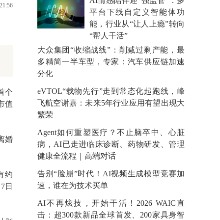
AI情感陪伴迎“强监管”：多
21:56
平台下线自定义智能体功
能，行业从“让人上瘾”转向
“帮人干活”
大众集团“收缩战线”：削减过剩产能，最
多精简一半车型，专家：汽车供应链加速
分化
eVTOL“载物先行”走到常态化起跑线，峰
首个
飞航空谢嘉：未来5年行业应用有望出现大
市值
繁荣
Agent如何重塑医疗？不止脑卒中、心脏
离婚
病，AI已走进临床诊断、药物研发、管理
健康全流程｜高端对话
告别“脸崩”时代！AI视频生成模型竞赛加
有约
速，谁在为技术买单
月7日
AI不再炫技，开始干活！2026 WAIC直
击：超300款新品全球首发、200家具身智