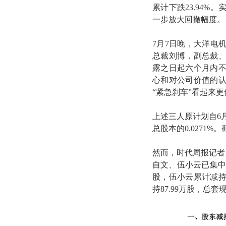
累计下跌23.94
一步放大回撤幅度。
7月7日晚，大洋电
总裁刘博，副总裁
露之日起六个月内
心和对公司价值的
“紧急刹车”看起来
上述三人原计划自6月
总股本的0.0271
然而，时代周报记者发
自文、伍小云已集中
股，伍小云累计减持3
持87.99万股，总套现