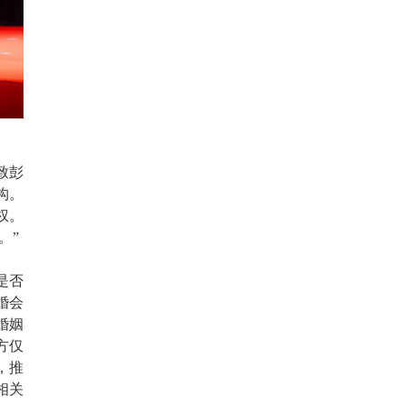
致彭
构。
权。
。”
是否
婚会
婚姻
方仅
，推
相关