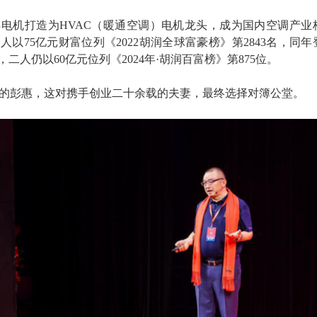
电机打造为HVAC（暖通空调）电机龙头，成为国内空调产业
二人以75亿元财富位列《2022胡润全球富豪榜》第2843名，同年
年，二人仍以60亿元位列《2024年·胡润百富榜》第875位
。
8岁的彭惠，这对携手创业二十余载的夫妻，最终选择对簿公堂。