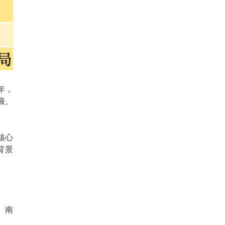
年，
级、
核心
背景
、南