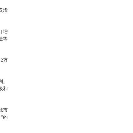
汉增
口增
造等
2万
列。
级和
城市
”的