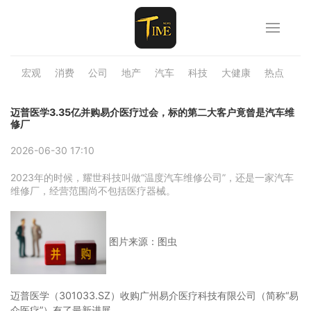
宏观
消费
公司
地产
汽车
科技
大健康
热点
品
迈普医学3.35亿并购易介医疗过会，标的第二大客户竟曾是汽车维
修厂
2026-06-30 17:10
2023年的时候，耀世科技叫做“温度汽车维修公司”，还是一家汽车
维修厂，经营范围尚不包括医疗器械。
图片来源：图虫
迈普医学（301033.SZ）收购广州易介医疗科技有限公司（简称“易
介医疗”）有了最新进展。