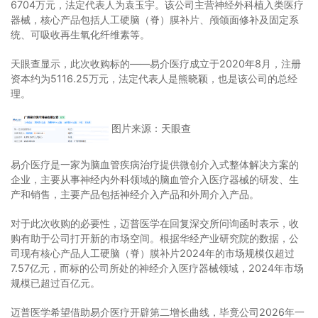
6704万元，法定代表人为袁玉宇。该公司主营神经外科植入类医疗
器械，核心产品包括人工硬脑（脊）膜补片、颅颌面修补及固定系
统、可吸收再生氧化纤维素等。
天眼查显示，此次收购标的——易介医疗成立于2020年8月，注册
资本约为5116.25万元，法定代表人是熊晓颖，也是该公司的总经
理。
图片来源：天眼查
易介医疗是一家为脑血管疾病治疗提供微创介入式整体解决方案的
企业，主要从事神经内外科领域的脑血管介入医疗器械的研发、生
产和销售，主要产品包括神经介入产品和外周介入产品。
对于此次收购的必要性，迈普医学在回复深交所问询函时表示，收
购有助于公司打开新的市场空间。根据华经产业研究院的数据，公
司现有核心产品人工硬脑（脊）膜补片2024年的市场规模仅超过
7.57亿元，而标的公司所处的神经介入医疗器械领域，2024年市场
规模已超过百亿元。
迈普医学希望借助易介医疗开辟第二增长曲线，毕竟公司2026年一