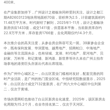
400米。
在产业集群加持下，广州设计之都板块同样受到关注。设计之都三
期AB2603123地块用地面积70亩，容积率为2.5，计容建筑面积约
11.48万平方米。时代财经了解到，2025年1-11月，设计之都板块
新房供应1433套，成交1411套，供需基本平衡，当前新房库存约
22.9万平方米，库存套房1766套，去化周期仅约14.3个月。
本次推介会的高关注度，从参会房企阵容可见一斑。39家参会企业
中，既有保利发展、华润置地、越秀地产、招商蛇口、中海地产、
金融街等主流国央企，也有绿城、龙湖、时代地产、星河地产、贝
好家、万科等，和记黄埔、新鸿基、新世界等许久未在广州土拍市
场拿地的港资巨头亦派出代表出席现场。
作为广州中心城区之一，白云区置业门槛相对友好，配套完善的同
时产业活跃，是广州的热门置业区域。中指研究院数据显示，2025
年，白云区合计成交7132套新房，在广州六大中心城区中位列第
二，仅次于黄埔。
市场供需两旺也推动了白云区新房去化速度。2025年，该区新房去
化周期为15.2个月，在全市排名第二，仅次于天河区。