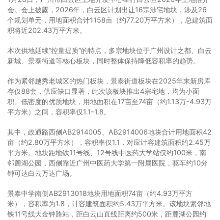
会。会上披露，2026年，白云区计划出让16宗涉宅地块，涉及26
个规划单元，用地面积合计1158亩（约77.20万平方米），总建筑面
积将近202.43万平方米。
本次供地延续“控量提质”的特点，多宗地块位于广州设计之都、白云
新城、景泰街道等核心板块，同时整体保持降低容积率的趋势。
作为紧邻越秀老城区的热门板块，景泰街道板块在2025年末新房库
存仅88套，供应缺口显著，此次该板块推出4宗宅地，均为小面
积、低密度的优质地块，用地面积在17亩至74亩（约1.13万-4.93万
平方米）之间，容积率仅1.1-1.8。
其中，政通路西侧AB2914005、AB2914006地块合计用地面积42
亩（约2.80万平方米），容积率仅1.1，对应计容建筑面积约2.45万
平方米。地块距地铁11号线、12号线中医药大学站仅约100米，南
邻麓湖公园，西侧靠近广州中医药大学第一附属医院，驱车约10分
钟可达白云万达广场。
景泰中学南侧AB2913018地块用地面积74亩（约4.93万平方
米），容积率为1.8，计容建筑面积约5.43万平方米。该地块紧邻地
铁11号线大金钟路站，距白云山直线距离约500米，距麓湖公园约