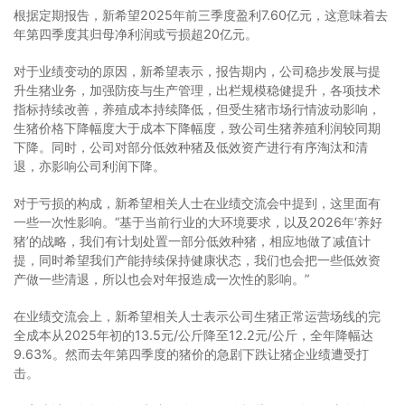
根据定期报告，新希望2025年前三季度盈利7.60亿元，这意味着去
年第四季度其归母净利润或亏损超20亿元。
对于业绩变动的原因，新希望表示，报告期内，公司稳步发展与提
升生猪业务，加强防疫与生产管理，出栏规模稳健提升，各项技术
指标持续改善，养殖成本持续降低，但受生猪市场行情波动影响，
生猪价格下降幅度大于成本下降幅度，致公司生猪养殖利润较同期
下降。同时，公司对部分低效种猪及低效资产进行有序淘汰和清
退，亦影响公司利润下降。
对于亏损的构成，新希望相关人士在业绩交流会中提到，这里面有
一些一次性影响。“基于当前行业的大环境要求，以及2026年‘养好
猪’的战略，我们有计划处置一部分低效种猪，相应地做了减值计
提，同时希望我们产能持续保持健康状态，我们也会把一些低效资
产做一些清退，所以也会对年报造成一次性的影响。”
在业绩交流会上，新希望相关人士表示公司生猪正常运营场线的完
全成本从2025年初的13.5元/公斤降至12.2元/公斤，全年降幅达
9.63%。然而去年第四季度的猪价的急剧下跌让猪企业绩遭受打
击。