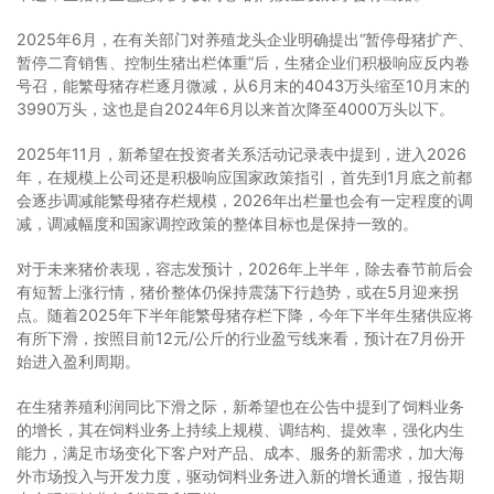
2025年6月，在有关部门对养殖龙头企业明确提出“暂停母猪扩产、
暂停二育销售、控制生猪出栏体重”后，生猪企业们积极响应反内卷
号召，能繁母猪存栏逐月微减，从6月末的4043万头缩至10月末的
3990万头，这也是自2024年6月以来首次降至4000万头以下。
2025年11月，新希望在投资者关系活动记录表中提到，进入2026
年，在规模上公司还是积极响应国家政策指引，首先到1月底之前都
会逐步调减能繁母猪存栏规模，2026年出栏量也会有一定程度的调
减，调减幅度和国家调控政策的整体目标也是保持一致的。
对于未来猪价表现，容志发预计，2026年上半年，除去春节前后会
有短暂上涨行情，猪价整体仍保持震荡下行趋势，或在5月迎来拐
点。随着2025年下半年能繁母猪存栏下降，今年下半年生猪供应将
有所下滑，按照目前12元/公斤的行业盈亏线来看，预计在7月份开
始进入盈利周期。
在生猪养殖利润同比下滑之际，新希望也在公告中提到了饲料业务
的增长，其在饲料业务上持续上规模、调结构、提效率，强化内生
能力，满足市场变化下客户对产品、成本、服务的新需求，加大海
外市场投入与开发力度，驱动饲料业务进入新的增长通道，报告期