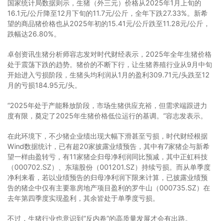
国家统计局数据则示，生猪（外三元）价格从2025年1月上旬的
16.1元/公斤降至12月下旬的11.7元/公斤，全年下跌27.33%。新希
望的商品猪价格也从2025年初的15.41元/公斤跌至11.28元/公斤，
跌幅达26.80%。
卓创资讯生猪分析师容志发对时代财经表示，2025年全年生猪价格
处于震荡下跌的趋势。猪价的不断下行，让生猪养殖行业从9月中旬
开始进入亏损阶段，生猪头均利润从1月的盈利309.71元/头跌至12
月的亏损184.95元/头。
“2025年处于产能释放阶段，市场生猪供应充裕，但需求端跟进力
度有限，奠定了2025年生猪价格低位运行的基调。”容志发表示。
在此环境下，不少猪企业绩出现大幅下滑甚至亏损，时代财经根据
Wind数据统计，已有超20家披露业绩预告，其中有7家猪企与新希
望一样由盈转亏，有11家猪企归母净利润同比预减，其中正虹科技
（000702.SZ）、东瑞股份（001201.SZ）持续亏损。而从单季度
净利来看，若以业绩预告的归母净利润下限来计算，已披露业绩预
告的猪企中仅有主要靠房地产项目盈利的罗牛山（000735.SZ）在
去年第四季度实现盈利，其余皆处于单季度亏损。
不过，生猪行业也意识到“反内卷”的高质量发展才会有出路。