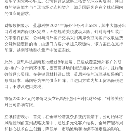
及多个国际办公驻点。公司通过从战略上拓宽全球业务版图，使自
身的制造能力与全球市场动态相契合，满足国际客户在全球范围内
的供应链需求。
财报数据显示，蓝思科技2024年海外业务占比58%，其中大部分出
口通过国内保税区完成，天然规避关税波动风险。针对海外组装厂
的零部件供应，公司与海外客户交易采用离岸价或向客户收取运费
交货到指定目的地，由进口方客户承担关税缴纳。该方案已在支持
印度、越南等地整机量产中验证实效。
此外，蓝思科技越南基地经过8年发展，已建成覆盖海外客户的研
发-生产-交付闭环体系，墨西哥基地则就近服务北美客户，规模和
效益逐步显现。在关键原材料进口端，蓝思科技的玻璃基板采购已
形成日本、韩国等为主的供应矩阵，且进口方式为加工贸易保税进
口，不涉及进口关税。
市值2300亿元的果链龙头立讯精密也回应时代财经称，“对等关税”
对公司影响有限。
立讯精密表示，首先，在全球经济复杂多变的背景下，公司始终将
风险控制前置到战略决策中，通过多元化客户结构、全球产能布局
和核心技术自主创新，降低单一市场波动和地缘不确定性的影响。