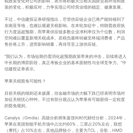
税政策变化对公司的影响，表示将积极关注相关国际贸易环境和政
策的变化，积极应对，力争实现公司经营业绩的稳定、健康发展。
不过，中信建投证券研报指出，尽管供应链企业已将产能转移到了
东南亚等地，也难以规避关税影响。在本轮加征中，特朗普政府执
行力度远超预期，而苹果供应链多数企业净利率仅为个位数，利润
空间难以覆盖新增关税成本。若税负最终转嫁至终端消费者，产品
售价将上升，进而影响销量，再传导至上游供应链。
“我们认为，市场短期仍需消化超预期政策带来的冲击，后续将进入
中长期的博弈阶段，真正考验企业的基本面韧性与全球竞争力。”中
信建投证券表示。
苹果关税豁免可能性？
目前关税的细则还未披露，但金融市场的大幅下跌已经表明市场对
加征关税忧心忡忡。不过有部分观点认为苹果有可能获得一定程度
的豁免规则。
Canalys（Omdia）高级分析师朱嘉弢向时代财经分析，2024年，
苹果在美国智能手机市场中占比约60%，三星占20%左右，联想
（摩托）占10%左右，其他品牌较小，主要为TCL，谷歌，HMD