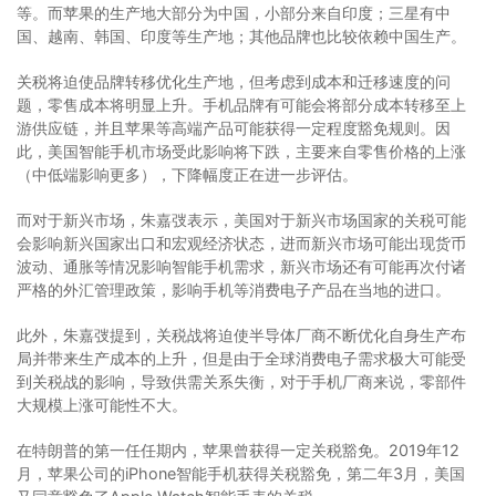
等。而苹果的生产地大部分为中国，小部分来自印度；三星有中
国、越南、韩国、印度等生产地；其他品牌也比较依赖中国生产。
关税将迫使品牌转移优化生产地，但考虑到成本和迁移速度的问
题，零售成本将明显上升。手机品牌有可能会将部分成本转移至上
游供应链，并且苹果等高端产品可能获得一定程度豁免规则。因
此，美国智能手机市场受此影响将下跌，主要来自零售价格的上涨
（中低端影响更多），下降幅度正在进一步评估。
而对于新兴市场，朱嘉弢表示，美国对于新兴市场国家的关税可能
会影响新兴国家出口和宏观经济状态，进而新兴市场可能出现货币
波动、通胀等情况影响智能手机需求，新兴市场还有可能再次付诸
严格的外汇管理政策，影响手机等消费电子产品在当地的进口。
此外，朱嘉弢提到，关税战将迫使半导体厂商不断优化自身生产布
局并带来生产成本的上升，但是由于全球消费电子需求极大可能受
到关税战的影响，导致供需关系失衡，对于手机厂商来说，零部件
大规模上涨可能性不大。
在特朗普的第一任任期内，苹果曾获得一定关税豁免。2019年12
月，苹果公司的iPhone智能手机获得关税豁免，第二年3月，美国