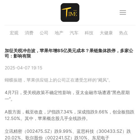
宏观
消费
公司
地产
汽车
科技
大健康
热点
品
加征关税冲击波，苹果年增85亿美元成本？果链集体跌停，多家公
司：影响有限
2025-04-07 19:15
蝴蝶振翅，苹果供应链上的公司正在遭受怎样的“飓风”。
4月7日，受关税政策不确定性影响，亚太金融市场遭遇“黑色星期
一”。
A股方面，截至收盘，沪指跌7.34%，深成指跌9.66%，创业板指跌
12.50%。其中，苹果概念股几乎全线跌停。
立讯精密（002475.SZ）跌9.99%、蓝思科技（300433.SZ）跌
20.02%、歌尔股份（002241.SZ）跌10%、东尼电子