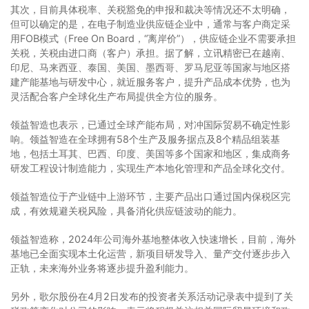
其次，目前具体税率、关税豁免的申报和裁决等情况还不太明确，
但可以确定的是，在电子制造业供应链企业中，通常与客户商定采
用FOB模式（Free On Board，“离岸价”），供应链企业不需要承担
关税，关税由进口商（客户）承担。据了解，立讯精密已在越南、
印尼、马来西亚、泰国、美国、墨西哥、罗马尼亚等国家与地区搭
建产能基地与研发中心，就近服务客户，提升产品成本优势，也为
灵活配合客户全球化生产布局提供全方位的服务。
领益智造也表示，已通过全球产能布局，对冲国际贸易不确定性影
响。领益智造在全球拥有58个生产及服务据点及8个精品组装基
地，包括土耳其、巴西、印度、美国等多个国家和地区，集成商务
研发工程设计制造能力，实现生产本地化管理和产品全球化交付。
领益智造位于产业链中上游环节，主要产品出口通过国内保税区完
成，有效规避关税风险，具备消化供应链波动的能力。
领益智造称，2024年公司海外基地整体收入快速增长，目前，海外
基地已全面实现本土化运营，新项目研发导入、量产交付逐步步入
正轨，未来海外业务将逐步提升盈利能力。
另外，歌尔股份在4月2日发布的投资者关系活动记录表中提到了关