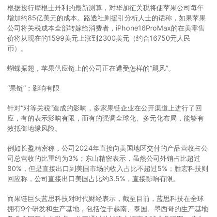
根据投行摩根士丹利的最新测算，对华加征关税将使苹果公司每年
增加约85亿美元的成本。路透社则援引分析人士的话称，如果苹果
公司将关税成本全部转嫁给消费者，iPhone16ProMax的在美零售
价将从现在的1599美元上涨到2300美元（约合16750元人民
币）。
蝴蝶振翅，苹果供应链上的公司正在遭受怎样的“飓风”。
“果链”：影响有限
针对“对等关税”造成的影响，多家果链企业在公开渠道上进行了回
应，有的表示影响有限，而有的强调全球化、多元化布局，能够有
效抵御地缘风险。
例如长盈精密称，公司2024年直接向美国地区交付的产品营收占公
司总营收的比重约为3%；东山精密表示，虽然公司外销占比超过
80%，但是直接出口到美国市场的收入占比不超过5%；胜宏科技则
回应称，公司直接出口美国占比约3.5%，直接影响有限。
而果链巨头蓝思科技对时代财经表示，截至目前，蓝思科技在全球
拥有9个研发和生产基地，包括位于越南、泰国、墨西哥的生产基地