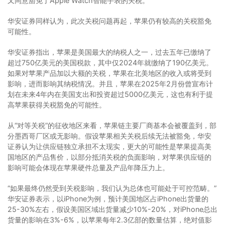
又同意豁免了Apple Watch智能手表的关税。
华安证券同样认为，此次关税问题再起，苹果仍有较高的关税豁免
可能性。
华安证券指出，苹果是美国最大的纳税人之一，过去五年已缴纳了
超过750亿美元的美国税款，其中仅2024年就缴纳了190亿美元。
如果对苹果产品加以大额的关税，苹果在北美地区的收入或将受到
影响，进而影响其纳税情况。并且，苹果在2025年2月份曾宣布计
划在未来4年内在美国支出和投资超过5000亿美元，这也有利于提
高苹果获得关税豁免的可能性。
从“对等关税”的征收地区来看，苹果链主要厂商基本会被覆盖到，部
分墨西哥厂区或无影响。假设苹果相关关税后续无法被豁免，华安
证券认为让供应链独立承担不太现实，更大的可能性是苹果提高美
国地区的产品售价，以部分抵消关税的负面影响，对苹果供应链的
影响可能会体现在苹果硬件总量及产品年降压力上。
“如果最终仍然受到关税影响，我们认为总体也可能处于可控范畴。”
华安证券表示，以iPhone为例，预计美国地区占iPhone出货量的
25-30%左右，假设美国区域出货量减少10%-20%，对iPhone总出
货量的影响在3%-6%，以苹果每年2.3亿部的数量估算，绝对值影