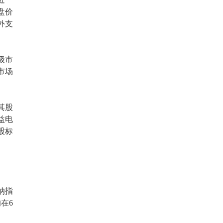
盘价
外支
级市
市场
其股
益电
股标
纳指
在6