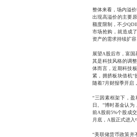
整体来看，场内溢价
出现高溢价的主要
额度限制，不少QD
市场抢购，就造成了
资产的需求持续扩容
展望A股后市，富国
其是科技风格的调整
体而言，近期科技
紧，拥挤板块借机“
随着7月财报季开启
“三因素框架下，
日。”博时基金认为
前A股前5%个股成
月底，A股正式进入
“美联储货币政策并