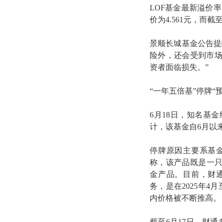
LOF基金最新溢价
价为4.561元，而截
景顺长城基金公告提
险外，还会受到市
资者面临损失。”
“一年五倍基”停牌“预
6月18日，知名基
计，该基金自6月以
停牌原因主要系基
称，该产品既是一只
金产品。目前，财
务，是在2025年
内价格被不断推高。
截至6月17日，财通