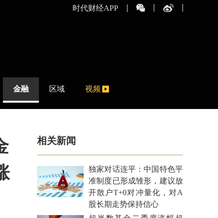
时代财经APP
金融
区域
视频
相关新闻
金
涨
独家对话连平：中国特色平
准制度已形成雏形，建议放
开散户T+0对冲量化，对A
股长期走势保持信心