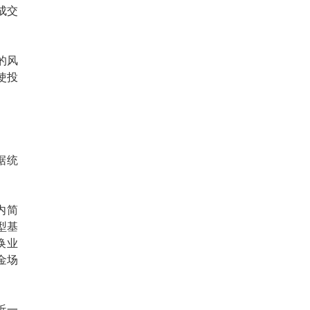
成交
的风
使投
据统
内简
型基
换业
金场
近一