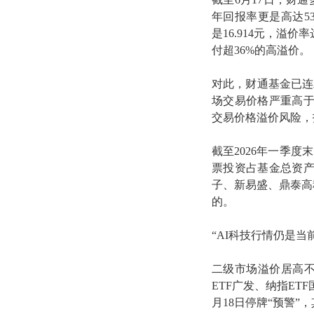
年回报率更是高达53
是16.914元，溢
付超36%的高溢价。
对此，财通基金已连
场交易价格严重高
交易价格溢价风险，
截至2026年一季度
票投资占基金总资产
子、新易盛、鼎泰高
的。
“AI科技行情仍是当
二级市场溢价居高不
ETF广发、纳指ET
月18日停牌“预警”