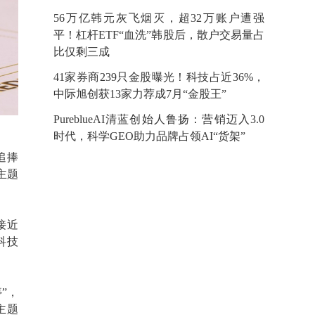
56万亿韩元灰飞烟灭，超32万账户遭强
平！杠杆ETF“血洗”韩股后，散户交易量占
比仅剩三成
41家券商239只金股曝光！科技占近36%，
中际旭创获13家力荐成7月“金股王”
​PureblueAI清蓝创始人鲁扬：营销迈入3.0
时代，科学GEO助力品牌占领AI“货架”
追捧
主题
接近
科技
”，
主题