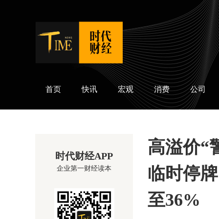
时代财经
首页
快讯
宏观
消费
公司
高溢价“
时代财经APP
临时停牌
企业第一财经读本
至36%