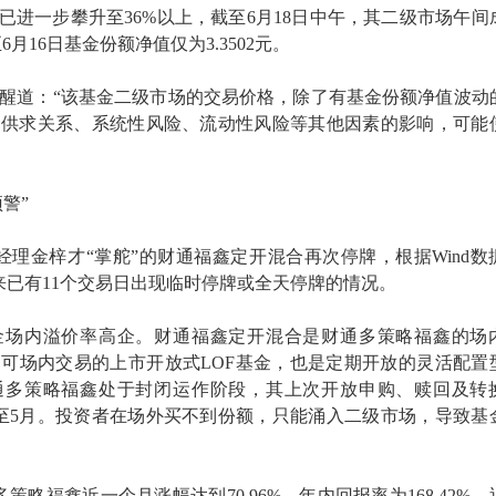
率已进一步攀升至36%以上，截至6月18日中午，其二级市场午间
至6月16日基金份额净值仅为3.3502元。
醒道：“该基金二级市场的交易价格，除了有基金份额净值波动
场供求关系、系统性风险、流动性风险等其他因素的影响，可能
警”
金经理金梓才“掌舵”的财通福鑫定开混合再次停牌，根据Wind数
来已有11个交易日出现临时停牌或全天停牌的情况。
金场内溢价率高企。财通福鑫定开混合是财通多策略福鑫的场
可场内交易的上市开放式LOF基金，也是定期开放的灵活配置
通多策略福鑫处于封闭运作阶段，其上次开放申购、赎回及转
4月至5月。投资者在场外买不到份额，只能涌入二级市场，导致基
多策略福鑫近一个月涨幅达到70.96%，年内回报率为168.42%，