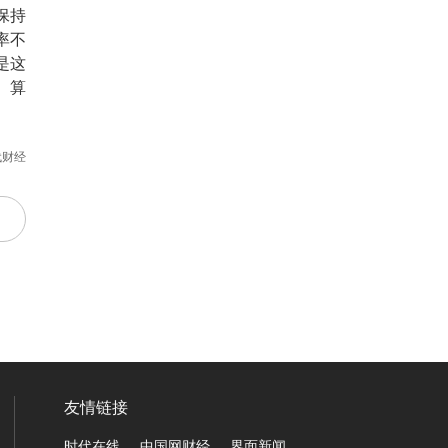
保持
率不
是这
、算
代财经
友情链接
时代在线
中国网财经
界面新闻