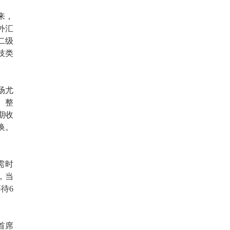
来，
外汇
二级
技类
场尤
。整
期收
换。
需时
，当
待6
首席