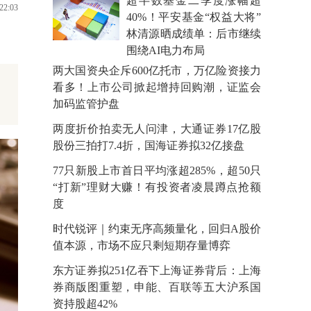
超半数基金二季度涨幅超
22:03
40%！平安基金“权益大将”
林清源晒成绩单：后市继续
围绕AI电力布局
两大国资央企斥600亿托市，万亿险资接力
看多！上市公司掀起增持回购潮，证监会
加码监管护盘
两度折价拍卖无人问津，大通证券17亿股
股份三拍打7.4折，国海证券拟32亿接盘
77只新股上市首日平均涨超285%，超50只
“打新”理财大赚！有投资者凌晨蹲点抢额
度
时代锐评｜约束无序高频量化，回归A股价
值本源，市场不应只剩短期存量博弈
东方证券拟251亿吞下上海证券背后：上海
券商版图重塑，申能、百联等五大沪系国
资持股超42%