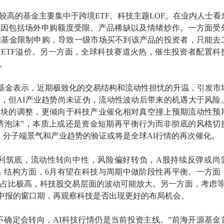
较高的基金主要集中于跨境ETF、科技主题LOF。在业内人士看
原因包括场外申购额度受限、产品稀缺以及情绪炒作。一方面受
II基金限制申购，导致一级市场买不到该产品的投资者，只能去
ETF溢价。另一方面，全球科技赛道火热，催生投资者配置科
。
基金表示，近期极致化的交易结构和流动性担忧的升温，引发市
，但AI产业趋势尚未证伪，流动性波动后带来的机遇大于风险
板块的调整，更倾向于科技产业催化相对真空撞上预期流动性预
挤泡沫”，本质上或还是资金短期再平衡行为而非彻底的风格切
，分子端景气和产业趋势的验证或将是全球AI行情的再次催化。
盈利筑底，流动性转向中性，风险偏好转负，A股持续反弹或尚
，结构方面，6月有望在科技与周期中做阶段性再平衡。一方面
交占比极高，科技股交易层面的波动可能放大。另一方面，考虑等
中报的窗口期，再观察科技是否出现更好的布局机会。
不确定会转向，AI科技行情仍是当前投资主线。”前海开源基金