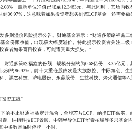
2.08%，最新单位净值已涨至12.3483元。与此同时，其场内收
价率达到36.97%，这意味着如果投资者想买到该LOF基金，还需要额
发多则溢价风险提示公告。财通基金表示：“财通多策略福鑫二
于基金份额净值，出现极大幅度溢价。特此提示投资者关注二级
投资者如果盲目投资，可能遭受重大损失。”
末，财通多策略福鑫的份额、规模分别约为0.68亿份、3.35亿元，
比例约86.92%，前十大重仓股依次是大族数控、中际旭创、生
科、源杰科技、沪电股份、永鼎股份、生益科技、烽火通信等A
前投资主线”
下的不止财通福鑫定开混合，全球芯片LOF、纳指ETF嘉实、
F国泰、纳指科技ETF景顺、中韩半导体ETF华泰柏瑞等多只基金均
，其中多数是临时停牌一小时。