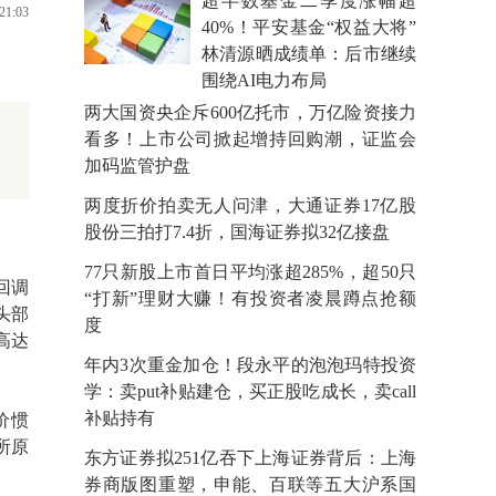
超半数基金二季度涨幅超
21:03
40%！平安基金“权益大将”
林清源晒成绩单：后市继续
围绕AI电力布局
两大国资央企斥600亿托市，万亿险资接力
看多！上市公司掀起增持回购潮，证监会
加码监管护盘
两度折价拍卖无人问津，大通证券17亿股
股份三拍打7.4折，国海证券拟32亿接盘
77只新股上市首日平均涨超285%，超50只
回调
“打新”理财大赚！有投资者凌晨蹲点抢额
头部
度
高达
年内3次重金加仓！段永平的泡泡玛特投资
学：卖put补贴建仓，买正股吃成长，卖call
补贴持有
价惯
所原
东方证券拟251亿吞下上海证券背后：上海
券商版图重塑，申能、百联等五大沪系国