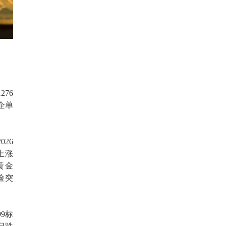
76
企单
26
上涨
国黄金
险突
9标