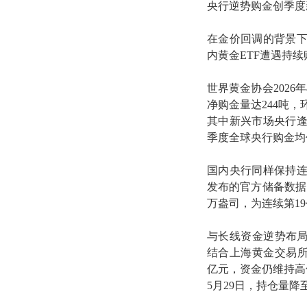
央行逆势购金创季度
在金价回调的背景
内黄金ETF遭遇持
世界黄金协会2026
净购金量达244吨，
其中新兴市场央行
季度全球央行购金均
国内央行同样保持连
发布的官方储备数据，
万盎司，为连续第1
与长线资金逆势布局
结合上海黄金交易所公
亿元，资金仍维持高
5月29日，持仓量降至