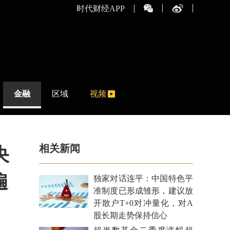
时代财经APP
金融
区域
视频
相关新闻
央
遍
独家对话连平：中国特色平
准制度已形成雏形，建议放
开散户T+0对冲量化，对A
股长期走势保持信心