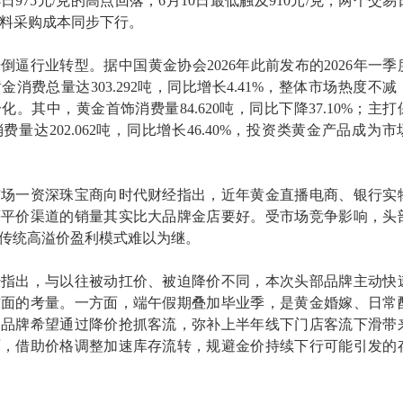
日975元/克的高点回落，6月10日最低触及910元/克，两个交易
原料采购成本同步下行。
倒逼行业转型。据中国黄金协会2026年此前发布的2026年一季
消费总量达303.292吨，同比增长4.41%，整体市场热度不减
。其中，黄金首饰消费量84.620吨，同比下降37.10%；主打
量达202.062吨，同比增长46.40%，投资类黄金产品成为市
市场一资深珠宝商向时代财经指出，近年黄金直播电商、银行实
等平价渠道的销量其实比大品牌金店要好。受市场竞争影响，头
传统高溢价盈利模式难以为继。
经指出，与以往被动扛价、被迫降价不同，本次头部品牌主动快
方面的考量。一方面，端午假期叠加毕业季，是黄金婚嫁、日常
，品牌希望通过降价抢抓客流，弥补上半年线下门店客流下滑带
面，借助价格调整加速库存流转，规避金价持续下行可能引发的