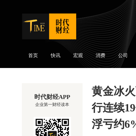
时代财经
首页
快讯
宏观
消费
公司
黄金冰火
时代财经APP
行连续1
企业第一财经读本
浮亏约6