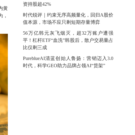
资持股超42%
内黄
时代锐评｜约束无序高频量化，回归A股价
为，
值本源，市场不应只剩短期存量博弈
56万亿韩元灰飞烟灭，超32万账户遭强
平！杠杆ETF“血洗”韩股后，散户交易量占
比仅剩三成
​PureblueAI清蓝创始人鲁扬：营销迈入3.0
时代，科学GEO助力品牌占领AI“货架”