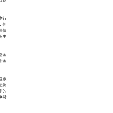
日跌
度行
，但
保值
场主
物金
部金
速跟
配饰
来的
存货