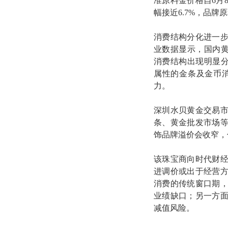
准原料金价格自6月8
幅接近6.7%，品牌
消费结构分化进一步
业数据显示，国内黄金
消费结构出现明显分化
属性的金条及金币消费
力。
深圳水贝黄金交易
条、黄金批发市场
饰品牌溢价会收窄，
该珠宝商向时代财
进调价或出于经营
消费的传统窗口期
业绩缺口；另一方
减值风险。