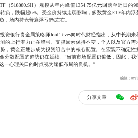
（518880.SH）规模从年内峰值1354.75亿元回落至近日的9
转负，跌幅超6%。受金价持续走弱影响，多数黄金ETF年内浮
负，场内持仓普遍浮亏6%左右。
资银行贵金属策略师Joni Teves向时代财经指出，从中长期来
预测的上行潜力正在增强。支撑因素保持不变，个人以及官方需
趋势，黄金正逐步成为投资组合中的核心配置。在宏观不确定性
金分散配置的趋势仍在延续。“当前市场配置仍偏低，因此，我
美元这一心理关口的时点视为逢低布局的良机。”
编辑：时
分享文章