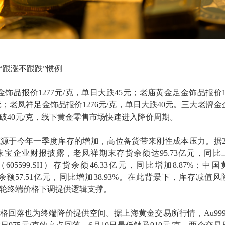
“跟涨不跟跌”惯例
金饰品报价1277元/克，单日大跌45元；老庙黄金足金饰品报价12
元；老凤祥足金饰品报价1276元/克，单日大跌40元。三大老牌金
破40元/克，线下黄金零售市场快速进入降价周期。
源于今年一季度库存的增加，高位备货带来刚性成本压力。据20
宝企业财报披露，老凤祥期末存货余额达95.73亿元，同比
（605599.SH）存货余额46.33亿元，同比增加8.87%；中
存货余额57.51亿元，同比增加38.93%。在此背景下，库存减值风
轮终端价格下调提供逻辑支撑。
格回落也为终端降价提供空间。据上海黄金交易所行情，Au999