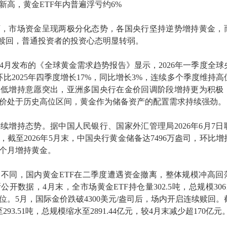
新高，黄金ETF年内普遍浮亏约6%
下，市场资金呈现两极分化态势，各国央行坚持逆势增持黄金，
续赎回，普通投资者的投资心态明显转弱。
年4月发布的《全球黄金需求趋势报告》显示，2026年一季度全球
环比2025年四季度增长17%，同比增长3%，连续多个季度维持高
逢低增持意愿突出，亚洲多国央行在金价回调阶段增持更为积极
价处于历史高位区间，黄金作为储备资产的配置需求持续强劲。
续增持态势。据中国人民银行、国家外汇管理局2026年6月7日
截至2026年5月末，中国央行黄金储备达7496万盎司，环比增持
9个月增持黄金。
不同，国内黄金ETF在二季度遭遇资金撤离，整体规模冲高回
开数据，4月末，全市场黄金ETF持仓量302.5吨，总规模3061.
位。5月，国际金价跌破4300美元/盎司后，场内开启连续赎回。
293.51吨，总规模缩水至2891.44亿元，较4月末减少超170亿元