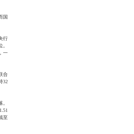
而国
央行
位。
，一
联合
32
落。
51
截至
。