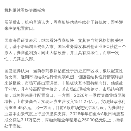
机构继续看好券商板块
展望后市，机构普遍认为，券商板块估值持续处于较低位，即将迎
来左侧配置窗口。
国泰海通证券表示，继续看好券商板块，尤其在当前风格切换关键
期，基于居民增量资金入市、国际业务爆发和科创企业IPO获益三个
原因，券商盈利预计同比大幅改善，并且具有持续性，而非一次
性，尤其是头部。
国盛证券认为，当前券商板块估值处于历史底部区域，板块配置性
价比高。近期市场结构性行情愈演愈烈，但随着结构性行情演绎越
来越极致，市场可能出现调整。非银板块基本面持续向好、估值处
于洼地，具有较高配置性价比，若市场出现板块轮动、市场结构调
整，或将迎来最佳配置窗口。一方面，2026年一季度券商业绩显著
增长，上市券商合计实现证券主营收入1511.27亿元，实现归母净利
润608.45亿元。另一方面，目前A股市场交投持续活跃，为券商行
业基本面景气度上行提供坚实支撑。2026年年初至今A股日均股基
成交额达3.11万亿元，两融余额全年稳定在25000亿元以上，持续
处于高位。