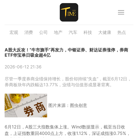
宏观
消费
公司
地产
汽车
科技
大健康
热点
品
A股大反攻！“牛市旗手”再发力，中银证券、财达证券涨停，券商
ETF华宝单日吸金超4亿
2026-06-12 21:36
尽管一季度券商业绩保持增长，股价却持续“失血”，截至6月12日，
券商板块年内跌幅达13.77%，业绩与估值形成显著背离。
图片来源：图虫创意
6月12日，A股三大指数集体上涨。Wind数据显示，截至当日收
盘，上证指数重回4000点上方，收涨1.12%，深证成指涨0.75%，