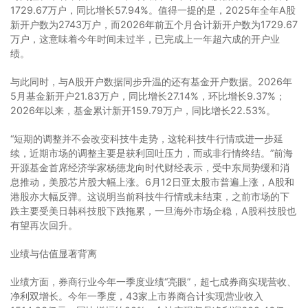
1729.67万户，同比增长57.94%。值得一提的是，2025年全年A股
新开户数为2743万户，而2026年前五个月合计新开户数为1729.67
万户，这意味着今年时间未过半，已完成上一年超六成的开户业
绩。
与此同时，与A股开户数据同步升温的还有基金开户数据。2026年
5月基金新开户21.83万户，同比增长27.14%，环比增长9.37%；
2026年以来，基金累计新开159.79万户，同比增长22.53%。
“短期的调整并不会改变科技牛走势，这轮科技牛行情或进一步延
续，近期市场的调整主要是获利回吐压力，而或非行情终结。”前海
开源基金首席经济学家杨德龙向时代财经表示，受中东局势缓和消
息推动，美股芯片股大幅上涨。6月12日亚太股市普遍上涨，A股和
港股亦大幅反弹。这说明当前科技牛行情或未结束，之前市场的下
跌主要受美日韩科技股下跌拖累，一旦海外市场企稳，A股科技股也
有望再次回升。
业绩与估值显著背离
业绩方面，券商行业今年一季度业绩“亮眼”，超七成券商实现营收、
净利双增长。今年一季度，43家上市券商合计实现营业收入