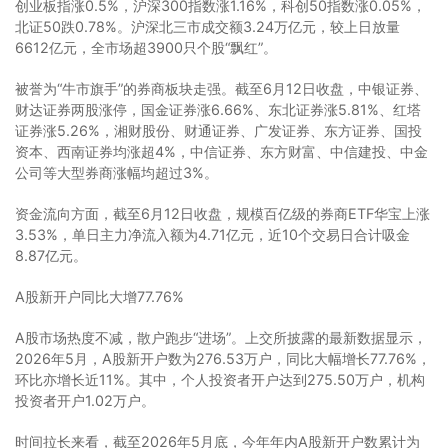
创业板指涨0.5%，沪深300指数涨1.16%，科创50指数涨0.05%，
北证50跌0.78%。沪深北三市成交额3.24万亿元，较上日放量
6612亿元，全市场超3900只个股“飘红”。
被誉为“牛市旗手”的券商板块走强。截至6月12日收盘，中银证券、
财达证券两股涨停，国金证券涨6.66%、东北证券涨5.81%、红塔
证券涨5.26%，湘财股份、财通证券、广发证券、东方证券、国投
资本、西南证券均涨超4%，中信证券、东方财富、中信建投、中金
公司等大型券商涨幅均超过3%。
资金流向方面，截至6月12日收盘，规模百亿级的券商ETF华宝上涨
3.53%，单日主力净流入额为4.71亿元，近10个交易日合计吸金
8.87亿元。
A股新开户同比大增77.76%
A股市场热度不减，散户跑步“进场”。上交所披露的最新数据显示，
2026年5月，A股新开户数为276.53万户，同比大幅增长77.76%，
环比亦增长近11%。其中，个人投资者开户达到275.50万户，机构
投资者开户1.02万户。
时间拉长来看，截至2026年5月底，今年年内A股新开户数累计为