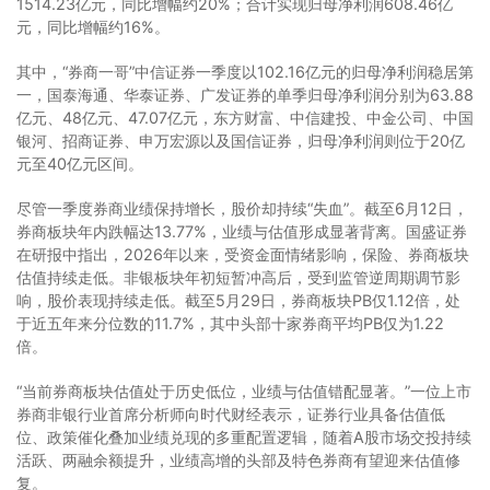
1514.23亿元，同比增幅约20%；合计实现归母净利润608.46亿
元，同比增幅约16%。
其中，“券商一哥”中信证券一季度以102.16亿元的归母净利润稳居第
一，国泰海通、华泰证券、广发证券的单季归母净利润分别为63.88
亿元、48亿元、47.07亿元，东方财富、中信建投、中金公司、中国
银河、招商证券、申万宏源以及国信证券，归母净利润则位于20亿
元至40亿元区间。
尽管一季度券商业绩保持增长，股价却持续“失血”。截至6月12日，
券商板块年内跌幅达13.77%，业绩与估值形成显著背离。国盛证券
在研报中指出，2026年以来，受资金面情绪影响，保险、券商板块
估值持续走低。非银板块年初短暂冲高后，受到监管逆周期调节影
响，股价表现持续走低。截至5月29日，券商板块PB仅1.12倍，处
于近五年来分位数的11.7%，其中头部十家券商平均PB仅为1.22
倍。
“当前券商板块估值处于历史低位，业绩与估值错配显著。”一位上市
券商非银行业首席分析师向时代财经表示，证券行业具备估值低
位、政策催化叠加业绩兑现的多重配置逻辑，随着A股市场交投持续
活跃、两融余额提升，业绩高增的头部及特色券商有望迎来估值修
复。