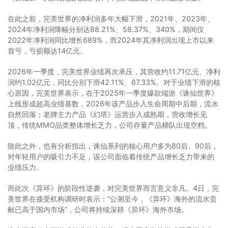
在此之前，完美世界的净利润多年大幅下滑，2021年、2023年、
2024年净利润降幅分别达88.21%、58.37%、340%，期间仅
2022年净利润同比增长689%，而2024年其净利润出现上市以来
首亏，亏损额达14亿元。
2026年一季度，完美世界业绩再次承压，其营收约11.71亿元、净利
润约1.02亿元，同比分别下滑42.11%、67.33%。对于业绩下滑的核
心原因，完美世界表示，在于2025年一季度爆款端游《诛仙世界》
上线形成超高业绩基数，2026年该产品步入生命周期中后期，流水
自然回落；老牌主力产品《幻塔》运营步入成熟期，营收增长见
顶，传统MMO品类整体增长乏力，公司存量产品梯队出现空档。
除此之外，也有分析指出，诛仙系列的核心用户多为80后、90后，
对年轻用户的吸引力不足，该公司面临着传统产品增长乏力带来的
业绩压力。
而此次《异环》的阶段性逆袭，对完美世界而言意义非凡。4日，完
美世界在接受机构调研时表示：“公测至今，《异环》海外的流水贡
献已高于国内市场”，公司将持续深耕《异环》海外市场。