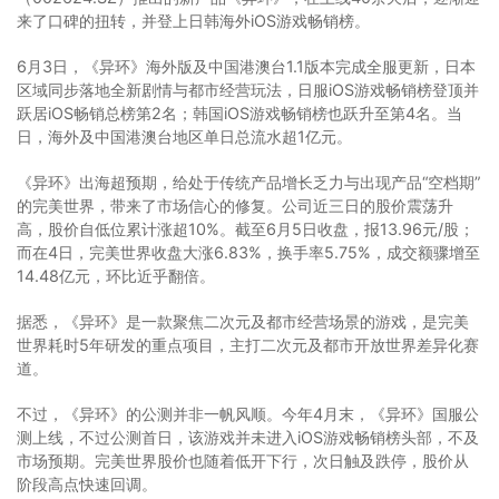
来了口碑的扭转，并登上日韩海外iOS游戏畅销榜。
6月3日，《异环》海外版及中国港澳台1.1版本完成全服更新，日本
区域同步落地全新剧情与都市经营玩法，日服iOS游戏畅销榜登顶并
跃居iOS畅销总榜第2名；韩国iOS游戏畅销榜也跃升至第4名。当
日，海外及中国港澳台地区单日总流水超1亿元。
《异环》出海超预期，给处于传统产品增长乏力与出现产品“空档期”
的完美世界，带来了市场信心的修复。公司近三日的股价震荡升
高，股价自低位累计涨超10%。截至6月5日收盘，报13.96元/股；
而在4日，完美世界收盘大涨6.83%，换手率5.75%，成交额骤增至
14.48亿元，环比近乎翻倍。
据悉，《异环》是一款聚焦二次元及都市经营场景的游戏，是完美
世界耗时5年研发的重点项目，主打二次元及都市开放世界差异化赛
道。
不过，《异环》的公测并非一帆风顺。今年4月末，《异环》国服公
测上线，不过公测首日，该游戏并未进入iOS游戏畅销榜头部，不及
市场预期。完美世界股价也随着低开下行，次日触及跌停，股价从
阶段高点快速回调。