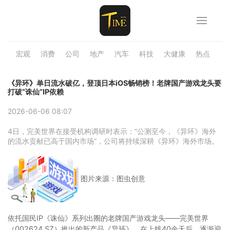
宏观
消费
公司
地产
汽车
科技
大健康
热点
品
《异环》单日流水破亿，登顶日本iOS畅销榜！老牌国产游戏龙头要
打破“诛仙”IP依赖
2026-06-06 08:07
4日，完美世界在接受机构调研时表示：“公测至今，《异环》海外
的流水贡献已高于国内市场”，公司将持续深耕《异环》海外市场。
图片来源：图虫创意
依托国民IP《诛仙》系列出圈的老牌国产游戏龙头——完美世界
（002624.SZ）推出的新产品《异环》，在上线40余天后，逐渐迎