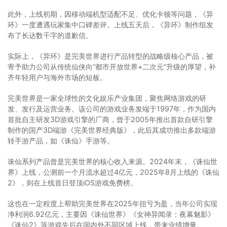
此外，上线初期，因移动端机型适配不足、优化卡顿等问题，《异
环》一度遭遇玩家集中口碑差评。上线五天后，《异环》制作组发
布了长达数千字的道歉信。
实际上，《异环》是完美世界进行产品转型的战略级核心产品，被
寄予助力公司从传统仙侠向“都市开放世界+二次元”升级的厚望，补
齐年轻用户与海外市场的短板。
完美世界是一家全球性的文化娱乐产业集团，聚焦网络游戏的研
发、发行及运营业务。该公司的游戏业务发端于1997年，作为国内
首批自主研发3D游戏引擎的厂商，曾于2005年推出首款自研引擎
制作的国产3D端游《完美世界经典版》，此后其成功推出多款端游
转手游产品，如《诛仙》手游等。
诛仙系列产品曾是完美世界的核心收入来源。2024年末，《诛仙世
界》上线，公测前一个月流水超过4亿元，2025年8月上线的《诛仙
2》，则在上线首日登顶iOS游戏免费榜。
这也在一定程度上帮助完美世界在2025年扭亏为盈，当年公司实现
净利润6.92亿元，主要因《诛仙世界》《女神异闻录：夜幕魅影》
《诛仙2》等游戏先后在国内外不同区域上线，带来业绩增量。