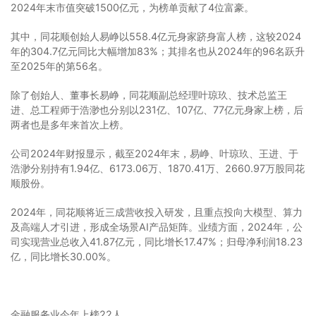
2024年末市值突破1500亿元，为榜单贡献了4位富豪。
其中，同花顺创始人易峥以558.4亿元身家跻身富人榜，这较2024
年的304.7亿元同比大幅增加83%；其排名也从2024年的96名跃升
至2025年的第56名。
除了创始人、董事长易峥，同花顺副总经理叶琼玖、技术总监王
进、总工程师于浩渺也分别以231亿、107亿、77亿元身家上榜，后
两者也是多年来首次上榜。
公司2024年财报显示，截至2024年末，易峥、叶琼玖、王进、于
浩渺分别持有1.94亿、6173.06万、1870.41万、2660.97万股同花
顺股份。
2024年，同花顺将近三成营收投入研发，且重点投向大模型、算力
及高端人才引进，形成全场景AI产品矩阵。业绩方面，2024年，公
司实现营业总收入41.87亿元，同比增长17.47%；归母净利润18.23
亿，同比增长30.00%。
金融服务业今年上榜22人。