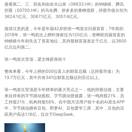
接着第二、三、四名则由农夫山泉（09633.HK）的钟睒睒、腾讯
控股（00700.HK）的马化腾、拼多多的黄峥揽获，持股市值分别为
3624.1亿元、3067.1亿元、3057.4亿元。
值得注意的是，今年是年届42岁的张一鸣首次问鼎首富，7年前的
2018年，张一鸣初次上榜时身家仅为120亿元；曾蝉联四届首富的
钟睒睒今年则失去了首富地位，其持股财富蒸发近千亿元，以3600
亿元位列第二。
张一鸣首次登顶，梁文锋跻身前十
整体来看，今年上榜的500位富人的财富总额（总持股市值）为
13.7万亿元，其中共有341位财富总额达到百亿以上。
张一鸣首次登顶是今年榜单的最大亮点之一，他的持股估值，主要
来自持有的字节跳动股权。字节跳动曾披露，张一鸣持股21%，员
工持股21%，机构持股58%。在中国月活用户前十名的AI原生APP
中，字节跳动拥有豆包、即梦AI、豆包爱学三席，其中，豆包的活
跃用户高达1.16亿，仅次于DeepSeek。