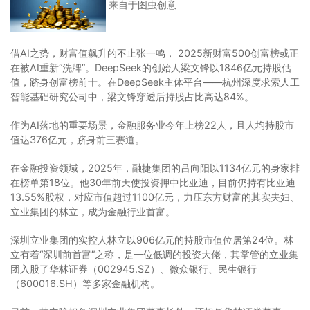
来自于图虫创意
借AI之势，财富值飙升的不止张一鸣， 2025新财富500创富榜或正
在被AI重新“洗牌”。DeepSeek的创始人梁文锋以1846亿元持股估
值，跻身创富榜前十。在DeepSeek主体平台——杭州深度求索人工
智能基础研究公司中，梁文锋穿透后持股占比高达84%。
作为AI落地的重要场景，金融服务业今年上榜22人，且人均持股市
值达376亿元，跻身前三赛道。
在金融投资领域，2025年，融捷集团的吕向阳以1134亿元的身家排
在榜单第18位。他30年前天使投资押中比亚迪，目前仍持有比亚迪
13.55%股权，对应市值超过1100亿元，力压东方财富的其实夫妇、
立业集团的林立，成为金融行业首富。
深圳立业集团的实控人林立以906亿元的持股市值位居第24位。林
立有着“深圳前首富”之称，是一位低调的投资大佬，其掌管的立业集
团入股了华林证券（002945.SZ）、微众银行、民生银行
（600016.SH）等多家金融机构。