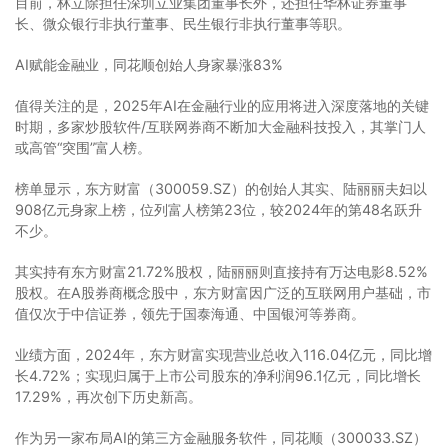
目前，林立除担任深圳立业集团董事长外，还担任华林证券董事
长、微众银行非执行董事、民生银行非执行董事等职。
AI赋能金融业，同花顺创始人身家暴涨83%
值得关注的是，2025年AI在金融行业的应用将进入深度落地的关键
时期，多家炒股软件/互联网券商不断加大金融科技投入，其掌门人
或高管“突围”富人榜。
榜单显示，东方财富（300059.SZ）的创始人其实、陆丽丽夫妇以
908亿元身家上榜，位列富人榜第23位，较2024年的第48名跃升
不少。
其实持有东方财富21.72%股权，陆丽丽则直接持有万达电影8.52%
股权。在A股券商概念股中，东方财富因广泛的互联网用户基础，市
值仅次于中信证券，领先于国泰海通、中国银河等券商。
业绩方面，2024年，东方财富实现营业总收入116.04亿元，同比增
长4.72%；实现归属于上市公司股东的净利润96.1亿元，同比增长
17.29%，再次创下历史新高。
作为另一家布局AI的第三方金融服务软件，同花顺（300033.SZ）