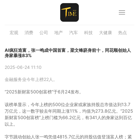
宏观
消费
公司
地产
汽车
科技
大健康
热点
品
AI疯狂造富，张一鸣成中国首富，梁文锋跻身前十，同花顺创始人
身家暴涨83%
2025-06-24 11:10
金融服务业今年上榜22人。
“2025新财富500创富榜”于6月24发布。
该榜单显示，今年上榜的500位企业家或家族持股总市值达到13.7
万亿元，这一数字较去年同期上涨11%，均值为273.8亿元。“2025
新财富500创富榜”上榜门槛为66.2亿元，有341人的身家达到百亿
以上。
字节跳动创始人张一鸣凭借4815.7亿元的持股估值登顶富人榜；紧