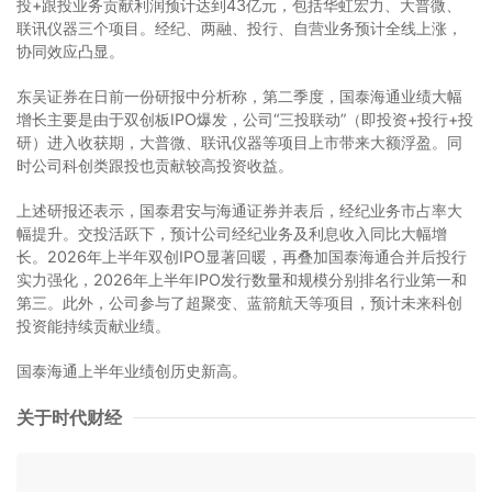
投+跟投业务贡献利润预计达到43亿元，包括华虹宏力、大普微、
联讯仪器三个项目。经纪、两融、投行、自营业务预计全线上涨，
协同效应凸显。
东吴证券在日前一份研报中分析称，第二季度，国泰海通业绩大幅
增长主要是由于双创板IPO爆发，公司“三投联动”（即投资+投行+投
研）进入收获期，大普微、联讯仪器等项目上市带来大额浮盈。同
时公司科创类跟投也贡献较高投资收益。
上述研报还表示，国泰君安与海通证券并表后，经纪业务市占率大
幅提升。交投活跃下，预计公司经纪业务及利息收入同比大幅增
长。2026年上半年双创IPO显著回暖，再叠加国泰海通合并后投行
实力强化，2026年上半年IPO发行数量和规模分别排名行业第一和
第三。此外，公司参与了超聚变、蓝箭航天等项目，预计未来科创
投资能持续贡献业绩。
国泰海通上半年业绩创历史新高。
关于时代财经