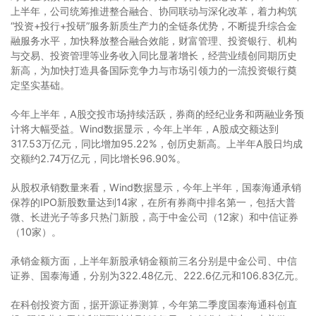
上半年，公司统筹推进整合融合、协同联动与深化改革，着力构筑
“投资+投行+投研”服务新质生产力的全链条优势，不断提升综合金
融服务水平，加快释放整合融合效能，财富管理、投资银行、机构
与交易、投资管理等业务收入同比显著增长，经营业绩创同期历史
新高，为加快打造具备国际竞争力与市场引领力的一流投资银行奠
定坚实基础。
今年上半年，A股交投市场持续活跃，券商的经纪业务和两融业务预
计将大幅受益。Wind数据显示，今年上半年，A股成交额达到
317.53万亿元，同比增加95.22%，创历史新高。上半年A股日均成
交额约2.74万亿元，同比增长96.90%。
从股权承销数量来看，Wind数据显示，今年上半年，国泰海通承销
保荐的IPO新股数量达到14家，在所有券商中排名第一，包括大普
微、长进光子等多只热门新股，高于中金公司（12家）和中信证券
（10家）。
承销金额方面，上半年新股承销金额前三名分别是中金公司、中信
证券、国泰海通，分别为322.48亿元、222.6亿元和106.83亿元。
在科创投资方面，据开源证券测算，今年第二季度国泰海通科创直