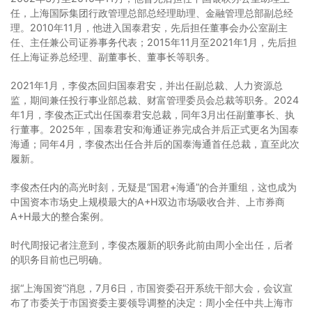
任，上海国际集团行政管理总部总经理助理、金融管理总部副总经
理。2010年11月，他进入国泰君安，先后担任董事会办公室副主
任、主任兼公司证券事务代表；2015年11月至2021年1月，先后担
任上海证券总经理、副董事长、董事长等职务。
2021年1月，李俊杰回归国泰君安，并出任副总裁、人力资源总
监，期间兼任投行事业部总裁、财富管理委员会总裁等职务。2024
年1月，李俊杰正式出任国泰君安总裁，同年3月出任副董事长、执
行董事。2025年，国泰君安和海通证券完成合并后正式更名为国泰
海通；同年4月，李俊杰出任合并后的国泰海通首任总裁，直至此次
履新。
李俊杰任内的高光时刻，无疑是“国君+海通”的合并重组，这也成为
中国资本市场史上规模最大的A+H双边市场吸收合并、上市券商
A+H最大的整合案例。
时代周报记者注意到，李俊杰履新的职务此前由周小全出任，后者
的职务目前也已明确。
据“上海国资”消息，
7月6日，市国资委召开系统干部大会，会议宣
布了市委关于市国资委主要领导调整的决定：周小全任中共上海市