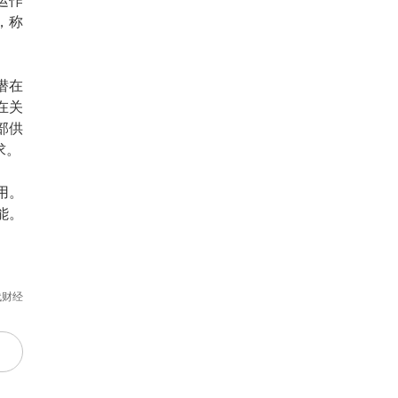
运作
，称
潜在
在关
部供
求。
用。
能。
代财经