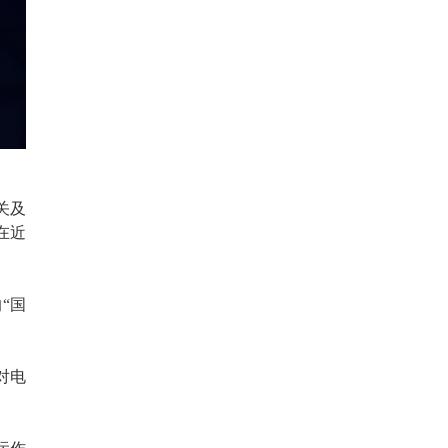
关及
在近
“国
对电