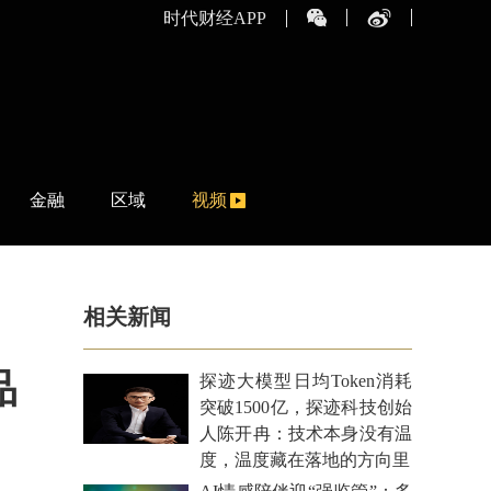
时代财经APP
金融
区域
视频
相关新闻
品
探迹大模型日均Token消耗
突破1500亿，探迹科技创始
人陈开冉：技术本身没有温
度，温度藏在落地的方向里