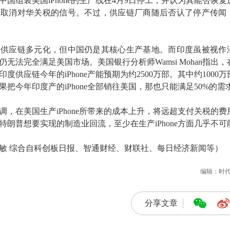
国组装美国iPhone的生产线在4月9日停工，并认为其能否恢复
否取消对华关税的信号。不过，供应链厂商随后否认了停产传闻
动供应链多元化，但中国仍是其核心生产基地。而印度虽被视作
无法完全满足美国市场。美国银行分析师Wamsi Mohan指出，
度供应链今年的iPhone产能预期为约2500万部。其中约1000万
把今年印度产的iPhone全部销往美国，那也只能满足50%的需
调，在美国生产iPhone所带来的成本上升，将远超支付关税的费
特朗普想要实现的制造业回流，至少在生产iPhone方面几乎不可
敏 综合自科创板日报、智通财经、财联社、每日经济新闻等）
编辑：时
分享文章