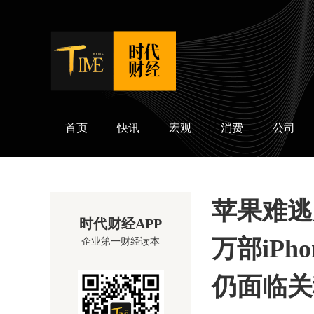
时代财经
首页
快讯
宏观
消费
公司
苹果难逃
时代财经APP
万部iP
企业第一财经读本
仍面临关