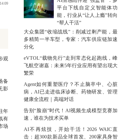
AI情感陪伴迎“强监管”：多
14:09
平台下线自定义智能体功
能，行业从“让人上瘾”转向
“帮人干活”
大众集团“收缩战线”：削减过剩产能，最
多精简一半车型，专家：汽车供应链加速
分化
eVTOL“载物先行”走到常态化起跑线，峰
步观
飞航空谢嘉：未来5年行业应用有望出现大
繁荣
场备
Agent如何重塑医疗？不止脑卒中、心脏
无影
病，AI已走进临床诊断、药物研发、管理
健康全流程｜高端对话
告别“脸崩”时代！AI视频生成模型竞赛加
往年
速，谁在为技术买单
氛有
市场
AI不再炫技，开始干活！2026 WAIC直
击：超300款新品全球首发、200家具身智