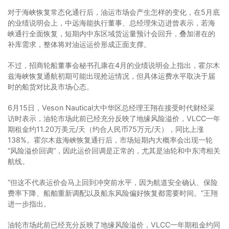
对于海峡恢复常态化通行后，油运市场会产生怎样的变化，在5月底
的业绩说明会上，中远海能执行董事、总经理朱迈进曾表示，若海
峡通行全面恢复，短期内中东区域货运量预计会回升，叠加潜在的
补库需求，整体将对油运运价形成正面支撑。
不过，招商轮船董事会秘书孔康在4月的业绩说明会上指出，霍尔木
兹海峡恢复通航初期可能出现抢运情况，但具体运费水平取决于届
时的船货对比及市场心态。
6月15日，Veson Nautical大中华区总经理王翔在接受时代财经采
访时表示，油轮市场此前已经充分反映了地缘风险溢价，VLCC一年
期租金约11.20万美元/天（约合人民币75万元/天），同比上涨
138%。霍尔木兹海峡恢复通行后，市场短期内大概率会出现一轮
“风险溢价回调”，因此运价回调是正常的，尤其是油轮和中东湾相关
航线。
“但这不代表运价会马上回到冲突前水平，因为航道安全确认、保险
费率下降、船舶重新调配以及船东风险偏好恢复都需要时间。”王翔
进一步指出。
油轮市场此前已经充分反映了地缘风险溢价，VLCC一年期租金约同