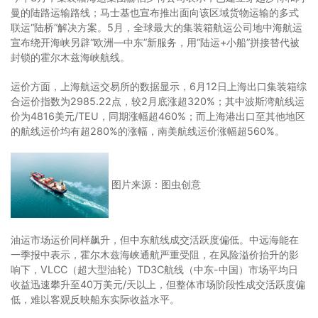
曼的陆路运输路线；马士基也宣布推出面向该区域货物运输的多式
联运“陆桥”解决方案。5月，全球最大的集装箱航运公司地中海航运
宣布绕开海峡另辟“欧洲—中东”新服务，用“陆运+小船”拼接替代被
封锁的霍尔木兹海峡航线。
运价方面，上海航运交易所的数据显示，6月12日上海出口集装箱综
合运价指数为2985.22点，较2月底涨超320%；其中波斯湾航线运
价为4816美元/TEU，同期涨幅超460%；而上海港出口至其他地区
的航线运价均有超280%的涨幅，南美航线运价涨幅超560%。
图片来源：图虫创意
油运市场运价同样飙升，但中东航线成交活跃度偏低。中远海能在
一季报中表示，霍尔木兹海峡通航严重受阻，在风险溢价抬升的影
响下，VLCC（超大型油轮）TD3C航线（中东-中国）市场平均日
收益迅速攀升至40万美元/天以上，但整体市场阶段性成交活跃度偏
低，难以客观反映船东实际收益水平。