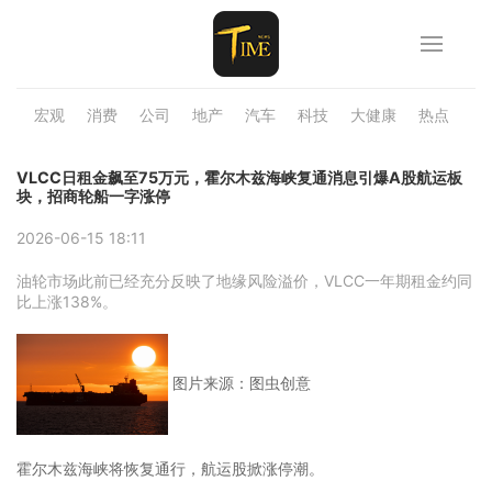
宏观
消费
公司
地产
汽车
科技
大健康
热点
品
VLCC日租金飙至75万元，霍尔木兹海峡复通消息引爆A股航运板
块，招商轮船一字涨停
2026-06-15 18:11
油轮市场此前已经充分反映了地缘风险溢价，VLCC一年期租金约同
比上涨138%。
图片来源：图虫创意
霍尔木兹海峡将恢复通行，航运股掀涨停潮。