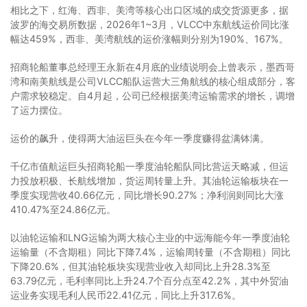
相比之下，红海、西非、美湾等核心出口区域的成交货源更多，据
波罗的海交易所数据，2026年1~3月，VLCC中东航线运价同比涨
幅达459%，西非、美湾航线的运价涨幅则分别为190%、167%。
招商轮船董事总经理王永新在4月底的业绩说明会上曾表示，墨西哥
湾和南美航线是公司VLCC船队运营大三角航线的核心组成部分，客
户需求较稳定。自4月起，公司已经根据美湾运输需求的增长，调增
了运力摆位。
运价的飙升，使得两大油运巨头在今年一季度赚得盆满钵满。
千亿市值航运巨头招商轮船一季度油轮船队同比营运天略减，但运
力投放积极、长航线增加，货运周转量上升。其油轮运输板块在一
季度实现营收40.66亿元，同比增长90.27%；净利润则同比大涨
410.47%至24.86亿元。
以油轮运输和LNG运输为两大核心主业的中远海能今年一季度油轮
运输量（不含期租）同比下降7.4%，运输周转量（不含期租）同比
下降20.6%，但其油轮板块实现营业收入却同比上升28.3%至
63.79亿元，毛利率同比上升24.7个百分点至42.2%，其中外贸油
运业务实现毛利人民币22.41亿元，同比上升317.6%。