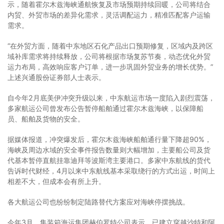
示，随着霍尔木兹海峡通航恢复及市场预期持续回暖，公司将结合
内贸、外贸市场的差异化需求，灵活调配运力，精准匹配客户运输
需求。
“在外贸方面，随着中东地区石化产品出口预期修复，区域内及跨区
域补库需求将持续释放，公司将根据市场复苏节奏，动态优化外贸
运力布局，高效响应客户订单，进一步巩固外贸业务的增长优势。”
上述兴通股份证券部人士表示。
自今年2月底美伊冲突升级以来，中东航运市场一度陷入剧烈震荡，
多家航运公司曾发布公告暂停船舶通过霍尔木兹海峡，以保障船
员、船舶及货物的安全。
据媒体报道，冲突爆发后，霍尔木兹海峡船舶通行量下降超90%，
海峡及周边水域的安全事件报告数量则大幅增加，主要船公司及货
代基本暂停直航挂靠迪拜等波斯湾主要港口。多家中东航线的货代
告诉时代财经，4月以来中东航线基本采取绕行的方式出运，时间上
相差不大，但成本会有所上升。
各大航运公司也纷纷制定陆路替代方案应对海峡停摆挑战。
今年3月，集装箱海运集团赫伯罗特公司表示，已建立穿越沙特和阿