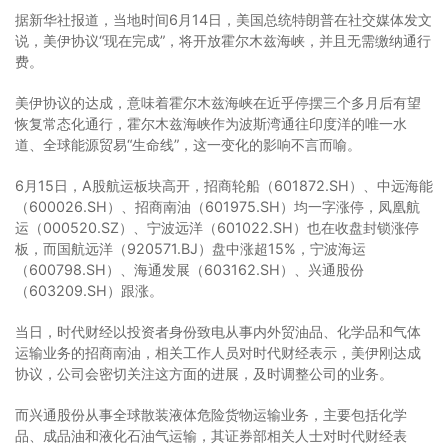
据新华社报道，当地时间6月14日，美国总统特朗普在社交媒体发文
说，美伊协议“现在完成”，将开放霍尔木兹海峡，并且无需缴纳通行
费。
美伊协议的达成，意味着霍尔木兹海峡在近乎停摆三个多月后有望
恢复常态化通行，霍尔木兹海峡作为波斯湾通往印度洋的唯一水
道、全球能源贸易“生命线”，这一变化的影响不言而喻。
6月15日，A股航运板块高开，招商轮船（601872.SH）、中远海能
（600026.SH）、招商南油（601975.SH）均一字涨停，凤凰航
运（000520.SZ）、宁波远洋（601022.SH）也在收盘封锁涨停
板，而国航远洋（920571.BJ）盘中涨超15%，宁波海运
（600798.SH）、海通发展（603162.SH）、兴通股份
（603209.SH）跟涨。
当日，时代财经以投资者身份致电从事内外贸油品、化学品和气体
运输业务的招商南油，相关工作人员对时代财经表示，美伊刚达成
协议，公司会密切关注这方面的进展，及时调整公司的业务。
而兴通股份从事全球散装液体危险货物运输业务，主要包括化学
品、成品油和液化石油气运输，其证券部相关人士对时代财经表