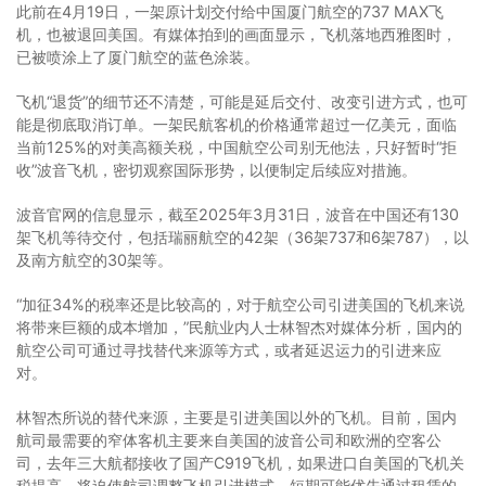
此前在4月19日，一架原计划交付给中国厦门航空的737 MAX飞
机，也被退回美国。有媒体拍到的画面显示，飞机落地西雅图时，
已被喷涂上了厦门航空的蓝色涂装。
飞机“退货”的细节还不清楚，可能是延后交付、改变引进方式，也可
能是彻底取消订单。一架民航客机的价格通常超过一亿美元，面临
当前125%的对美高额关税，中国航空公司别无他法，只好暂时“拒
收”波音飞机，密切观察国际形势，以便制定后续应对措施。
波音官网的信息显示，截至2025年3月31日，波音在中国还有130
架飞机等待交付，包括瑞丽航空的42架（36架737和6架787），以
及南方航空的30架等。
“加征34%的税率还是比较高的，对于航空公司引进美国的飞机来说
将带来巨额的成本增加，”民航业内人士林智杰对媒体分析，国内的
航空公司可通过寻找替代来源等方式，或者延迟运力的引进来应
对。
林智杰所说的替代来源，主要是引进美国以外的飞机。目前，国内
航司最需要的窄体客机主要来自美国的波音公司和欧洲的空客公
司，去年三大航都接收了国产C919飞机，如果进口自美国的飞机关
税提高，将迫使航司调整飞机引进模式，短期可能优先通过租赁的