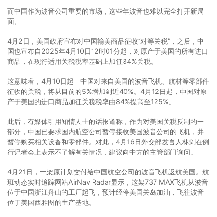
而中国作为波音公司重要的市场，这些年波音也难以完全打开新局
面。
4月2日，美国政府宣布对中国输美商品征收“对等关税”，之后，中
国也宣布自2025年4月10日12时01分起，对原产于美国的所有进口
商品，在现行适用关税税率基础上加征34%关税。
这意味着，4月10日起，中国对来自美国的波音飞机、航材等零部件
征收的关税，将从目前的5%增加到近40%。4月12日起，中国对原
产于美国的进口商品加征关税税率由84%提高至125%。
此后，有媒体引用知情人士的话报道称，作为对美国关税反制的一
部分，中国已要求国内航空公司暂停接收美国波音公司的飞机，并
暂停购买相关设备和零部件。对此，4月16日外交部发言人林剑在例
行记者会上表示不了解有关情况，建议向中方的主管部门询问。
4月21日，一架原计划交付给中国航空公司的波音飞机返航美国。航
班动态实时追踪网站AirNav Radar显示，这架737 MAX飞机从波音
位于中国浙江舟山的工厂起飞，预计经停美国关岛加油，飞往波音
位于美国西雅图的生产基地。