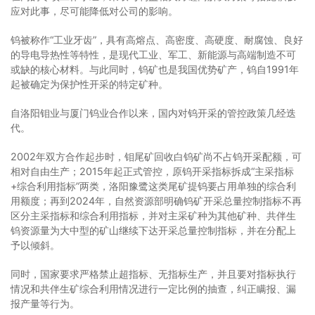
应对此事，尽可能降低对公司的影响。
钨被称作“工业牙齿”，具有高熔点、高密度、高硬度、耐腐蚀、良好
的导电导热性等特性，是现代工业、军工、新能源与高端制造不可
或缺的核心材料。与此同时，钨矿也是我国优势矿产，钨自1991年
起被确定为保护性开采的特定矿种。
自洛阳钼业与厦门钨业合作以来，国内对钨开采的管控政策几经迭
代。
2002年双方合作起步时，钼尾矿回收白钨矿尚不占钨开采配额，可
相对自由生产；2015年起正式管控，原钨开采指标拆成“主采指标
+综合利用指标”两类，洛阳豫鹭这类尾矿提钨要占用单独的综合利
用额度；再到2024年，自然资源部明确钨矿开采总量控制指标不再
区分主采指标和综合利用指标，并对主采矿种为其他矿种、共伴生
钨资源量为大中型的矿山继续下达开采总量控制指标，并在分配上
予以倾斜。
同时，国家要求严格禁止超指标、无指标生产，并且要对指标执行
情况和共伴生矿综合利用情况进行一定比例的抽查，纠正瞒报、漏
报产量等行为。