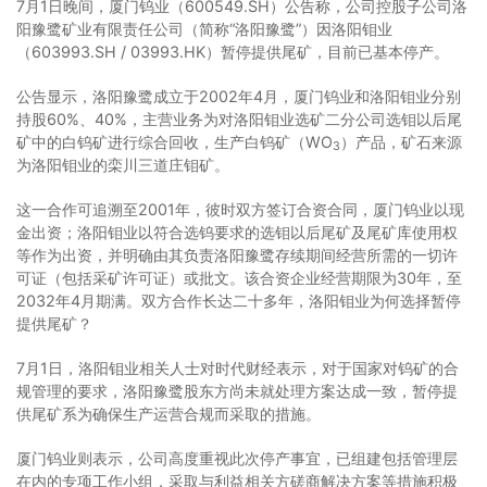
7月1日晚间，厦门钨业（600549.SH）公告称，公司控股子公司洛
阳豫鹭矿业有限责任公司（简称“洛阳豫鹭”）因洛阳钼业
（603993.SH / 03993.HK）暂停提供尾矿，目前已基本停产。
公告显示，洛阳豫鹭成立于2002年4月，厦门钨业和洛阳钼业分别
持股60%、40%，主营业务为对洛阳钼业选矿二分公司选钼以后尾
矿中的白钨矿进行综合回收，生产白钨矿（WO
）产品，矿石来源
3
为洛阳钼业的栾川三道庄钼矿。
这一合作可追溯至2001年，彼时双方签订合资合同，厦门钨业以现
金出资；洛阳钼业以符合选钨要求的选钼以后尾矿及尾矿库使用权
等作为出资，并明确由其负责洛阳豫鹭存续期间经营所需的一切许
可证（包括采矿许可证）或批文。该合资企业经营期限为30年，至
2032年4月期满。双方合作长达二十多年，洛阳钼业为何选择暂停
提供尾矿？
7月1日，洛阳钼业相关人士对时代财经表示，对于国家对钨矿的合
规管理的要求，洛阳豫鹭股东方尚未就处理方案达成一致，暂停提
供尾矿系为确保生产运营合规而采取的措施。
厦门钨业则表示，公司高度重视此次停产事宜，已组建包括管理层
在内的专项工作小组，采取与利益相关方磋商解决方案等措施积极