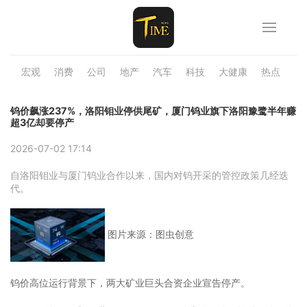
宏观
消费
公司
地产
汽车
科技
大健康
热点
品
钨价飙涨237%，洛阳钼业停供尾矿，厦门钨业旗下洛阳豫鹭半年赚
超3亿却要停产
2026-07-02 17:14
自洛阳钼业与厦门钨业合作以来，国内对钨开采的管控政策几经迭
代。
图片来源：图虫创意
钨价高位运行背景下，两大矿业巨头合资企业宣告停产。