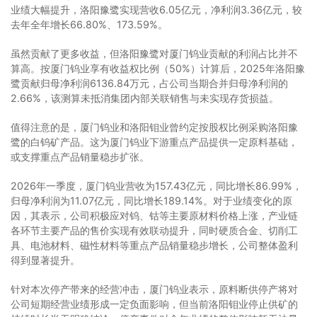
业绩大幅提升，洛阳豫鹭实现营收6.05亿元，净利润3.36亿元，较
去年全年增长66.80%、173.59%。
虽然贡献了更多收益，但洛阳豫鹭对厦门钨业贡献的利润占比并不
算高。按厦门钨业享有收益权比例（50%）计算后，2025年洛阳豫
鹭贡献归母净利润6136.84万元，占公司当期合并归母净利润的
2.66%，该测算未抵消集团内部关联销售与未实现存货损益。
值得注意的是，厦门钨业和洛阳钼业曾约定按股权比例采购洛阳豫
鹭的白钨矿产品。这为厦门钨业下游重点产品提供一定原料基础，
或支撑重点产品销量稳步扩张。
2026年一季度，厦门钨业营收为157.43亿元，同比增长86.99%，
归母净利润为11.07亿元，同比增长189.14%。对于业绩变化的原
因，其表示，公司积极应对钨、钴等主要原材料价格上涨，产业链
各环节主要产品的售价实现有效联动提升，同时硬质合金、切削工
具、电池材料、磁性材料等重点产品销量稳步增长，公司整体盈利
得到显著提升。
针对本次停产带来的经营冲击，厦门钨业表示，原料断供停产将对
公司短期经营业绩形成一定负面影响，但当前洛阳钼业停止供矿的