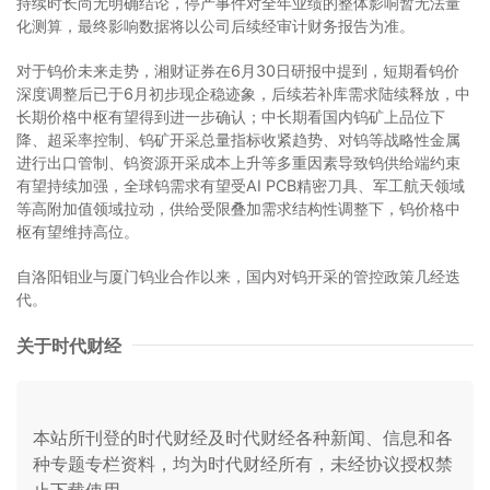
持续时长尚无明确结论，停产事件对全年业绩的整体影响暂无法量
化测算，最终影响数据将以公司后续经审计财务报告为准。
对于钨价未来走势，湘财证券在6月30日研报中提到，短期看钨价
深度调整后已于6月初步现企稳迹象，后续若补库需求陆续释放，中
长期价格中枢有望得到进一步确认；中长期看国内钨矿上品位下
降、超采率控制、钨矿开采总量指标收紧趋势、对钨等战略性金属
进行出口管制、钨资源开采成本上升等多重因素导致钨供给端约束
有望持续加强，全球钨需求有望受AI PCB精密刀具、军工航天领域
等高附加值领域拉动，供给受限叠加需求结构性调整下，钨价格中
枢有望维持高位。
自洛阳钼业与厦门钨业合作以来，国内对钨开采的管控政策几经迭
代。
关于时代财经
本站所刊登的时代财经及时代财经各种新闻、信息和各
种专题专栏资料，均为时代财经所有，未经协议授权禁
止下载使用。