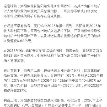
这意味着，洛阳豫鹭从洛阳钼业尾矿中回收钨，若其产出的白钨矿
计入洛阳钼业的年度钨开采总量指标，一旦指标不够或口径变化，
洛阳钼业继续供尾矿可能存在合规风险。
合规趋严早有信号。厦门钨业2025年报中提到，洛阳豫鹭2025年
收入和利润下降，原因包括钨矿入选品位下降、开采指标管控导致
钨精矿产销量同比下降，以及补缴从尾矿资源综合回收利用的钨精
矿资源税0.63亿元。
在2025年国内钨矿开采配额缩减的同时，随着光伏、新能源等新兴
领域对钨的需求爆发，中国对钨相关物项的出口管制加剧了全球市
场的紧张预期。
在此背景下，自去年以来，钨价快速上涨并高位运行，结束此前的
低位震荡。中钨在线数据显示，白钨精矿（65%）价格从2025年初
的14.20万元/标吨飙升至2026年3月12日的历史高位104.90万元/
吨。截至7月1日，白钨精矿价格回落至47.90万元/吨，但较2025年
初仍涨超237%。
钨价上涨，洛阳豫鹭的收益自是水涨船高。根据公告，2026年上半
年其白钨矿（WO
金属量）产销量不足去年全年一半，但同期经营
3